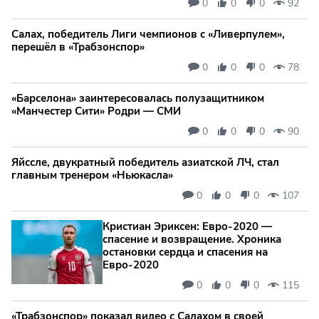
0
0
0
92
Салах, победитель Лиги чемпионов с «Ливерпулем»,
перешёл в «Трабзонспор»
0
0
0
78
«Барселона» заинтересовалась полузащитником
«Манчестер Сити» Родри — СМИ
0
0
0
90
Яйссле, двукратный победитель азиатской ЛЧ, стал
главным тренером «Ньюкасла»
0
0
0
107
Кристиан Эриксен: Евро‑2020 —
спасение и возвращение. Хроника
остановки сердца и спасения на
Евро‑2020
0
0
0
115
«Трабзонспор» показал видео с Салахом в своей