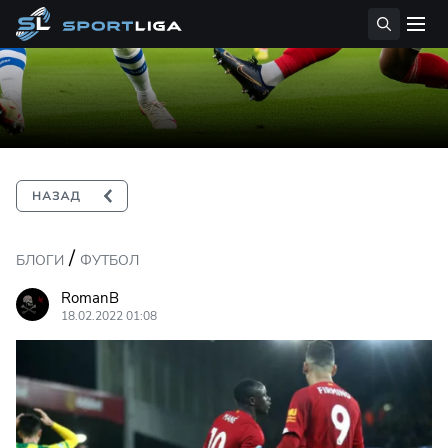
/
БЛОГИ
ФУТБОЛ
RomanB
18.02.2022 01:08