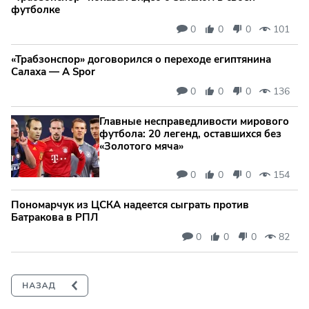
футболке
0
0
0
101
«Трабзонспор» договорился о переходе египтянина
Салаха — A Spor
0
0
0
136
Главные несправедливости мирового
футбола: 20 легенд, оставшихся без
«Золотого мяча»
0
0
0
154
Пономарчук из ЦСКА надеется сыграть против
Батракова в РПЛ
0
0
0
82