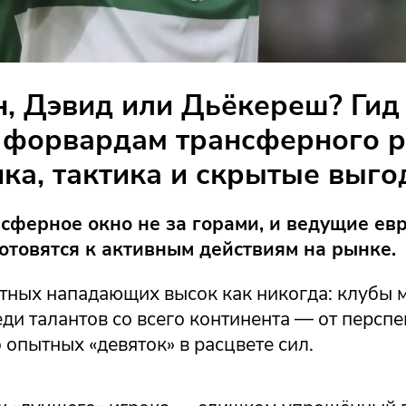
, Дэвид или Дьёкереш? Гид
 форвардам трансферного р
ика, тактика и скрытые выг
сферное окно не за горами, и ведущие ев
отовятся к активным действиям на рынке.
итных нападающих высок как никогда: клубы 
ди талантов со всего континента — от персп
опытных «девяток» в расцвете сил.