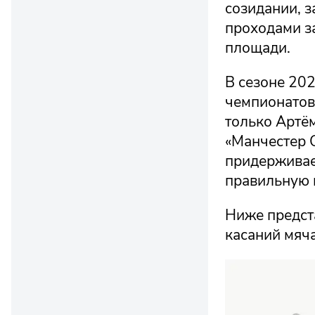
созидании, з
проходами з
площади.
В сезоне 20
чемпионатов
только Артё
«Манчестер С
придерживае
правильную 
Ниже предста
касаний мяч