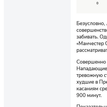
Безусловно,
совершенств
забивать. Од
«Манчестер С
рассматрива
Совершенно 
Нападающие 
тревожную с
худшие в Пр
касаниям ср
900 минут.
Показательно