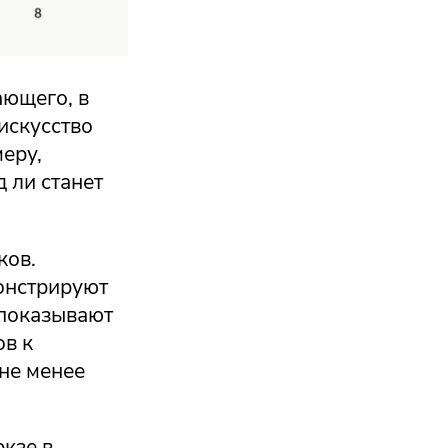
ающего, в
искусство
меру,
 ли станет
ков.
онстрируют
 показывают
ов к
не менее
ркзе в