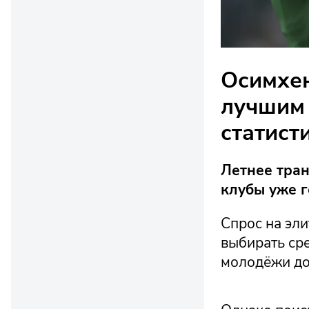
Осимхен
лучшим
статист
Летнее тран
клубы уже г
Спрос на эл
выбирать сре
молодёжи до 