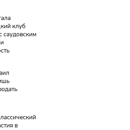
тала
цкий клуб
с саудовским
 и
ость
явил
лишь
родать
классический
стия в