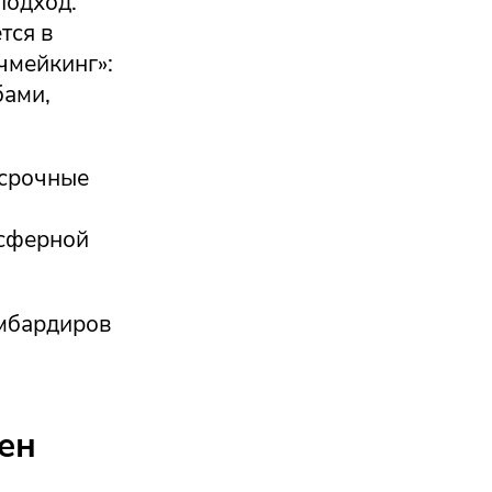
подход.
тся в
чмейкинг»:
бами,
осрочные
нсферной
омбардиров
ен