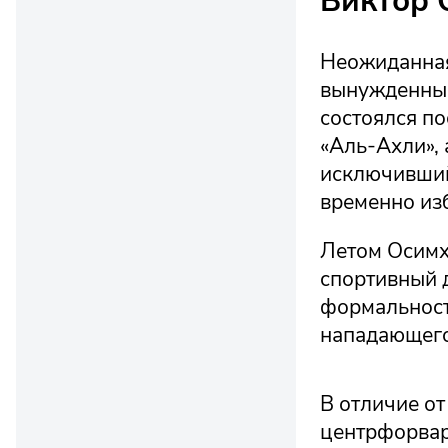
Виктор 
Неожиданная
вынужденным
состоялся по
«Аль-Ахли»,
исключивший
временно изб
Летом Осимхе
спортивный 
формальност
нападающего
В отличие о
центрфорвард