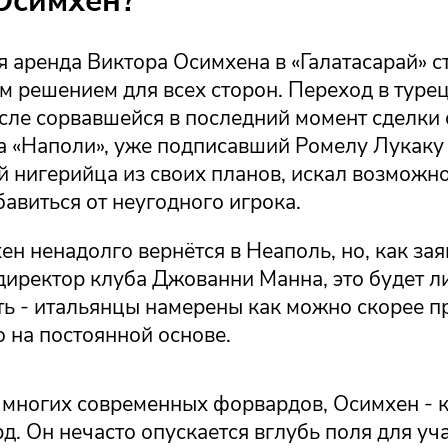
Осимхен?
 аренда Виктора Осимхена в «Галатасарай» с
 решением для всех сторон. Переход в туре
сле сорвавшейся в последний момент сделки 
 а «Наполи», уже подписавший Ромелу Лукаку
 нигерийца из своих планов, искал возможн
авиться от неугодного игрока.
н ненадолго вернётся в Неаполь, но, как за
директор клуба Джованни Манна, это будет 
ь - итальянцы намерены как можно скорее п
 на постоянной основе.
т многих современных форвардов, Осимхен - 
. Он нечасто опускается вглубь поля для уча