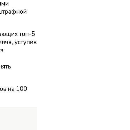
ыми
 штрафной
дающих топ-5
яча, уступив
из
нять
ов на 100