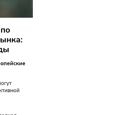
 по
ынка:
оды
ропейские
могут
ективной