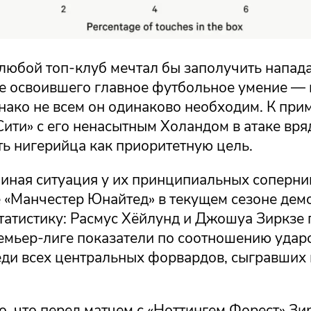
 любой топ-клуб мечтал бы заполучить напад
е освоившего главное футбольное умение — 
нако не всем он одинаково необходим. К при
ити» с его ненасытным Холандом в атаке вряд
ть нигерийца как приоритетную цель.
иная ситуация у их принципиальных соперни
«Манчестер Юнайтед» в текущем сезоне дем
татистику: Расмус Хёйлунд и Джошуа Зиркзе
емьер-лиге показатели по соотношению удар
еди всех центральных форвардов, сыгравших 
, что перед матчем с «Ноттингем Форест» Зи