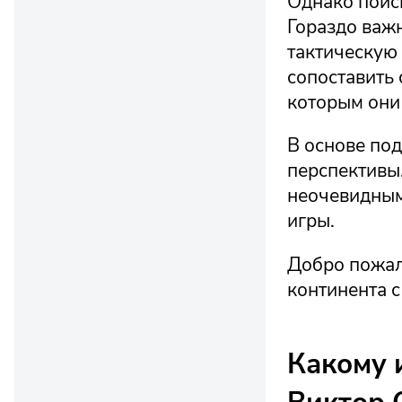
Однако поис
Гораздо важ
тактическую 
сопоставить
которым они
В основе по
перспективы
неочевидными
игры.
Добро пожал
континента 
Какому 