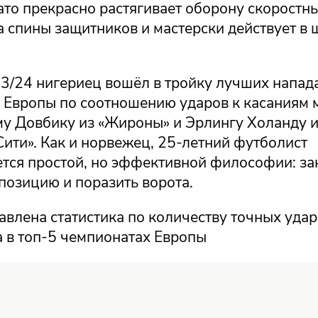
ато прекрасно растягивает оборону скоростн
а спины защитников и мастерски действует в
23/24 нигериец вошёл в тройку лучших напа
 Европы по соотношению ударов к касаниям м
му Довбику из «Жироны» и Эрлингу Холанду 
ити». Как и норвежец, 25-летний футболист
тся простой, но эффективной философии: за
позицию и поразить ворота.
влена статистика по количеству точных удар
а в топ-5 чемпионатах Европы