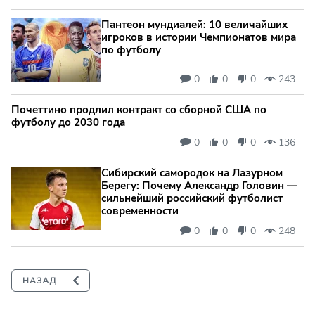
Пантеон мундиалей: 10 величайших
игроков в истории Чемпионатов мира
по футболу
0
0
0
243
Почеттино продлил контракт со сборной США по
футболу до 2030 года
0
0
0
136
Сибирский самородок на Лазурном
Берегу: Почему Александр Головин —
сильнейший российский футболист
современности
0
0
0
248