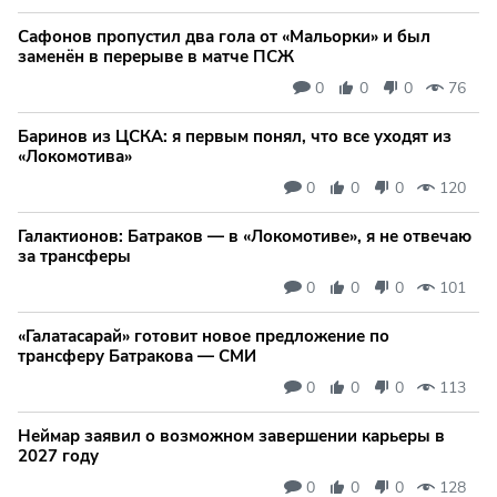
Сафонов пропустил два гола от «Мальорки» и был
заменён в перерыве в матче ПСЖ
0
0
0
76
Баринов из ЦСКА: я первым понял, что все уходят из
«Локомотива»
0
0
0
120
Галактионов: Батраков — в «Локомотиве», я не отвечаю
за трансферы
0
0
0
101
«Галатасарай» готовит новое предложение по
трансферу Батракова — СМИ
0
0
0
113
Неймар заявил о возможном завершении карьеры в
2027 году
0
0
0
128