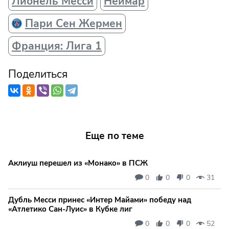
Лионель Месси
Неймар
Пари Сен Жермен
Франция: Лига 1
Поделиться
Еще по теме
Аклиуш перешел из «Монако» в ПСЖ
0
0
0
31
Дубль Месси принес «Интер Майами» победу над
«Атлетико Сан-Луис» в Кубке лиг
0
0
0
52