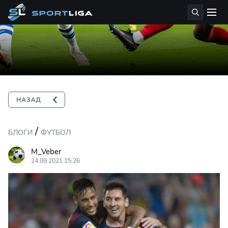
/
БЛОГИ
ФУТБОЛ
M_Veber
24.09.2021 15:26