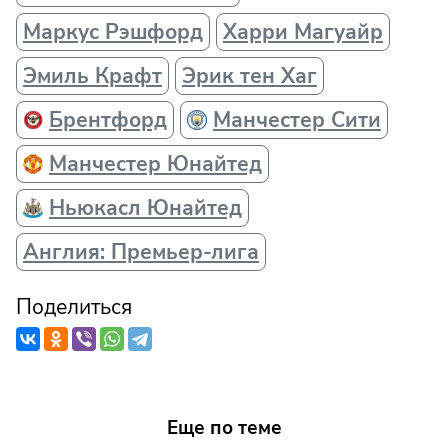
Маркус Рэшфорд
Харри Магуайр
Эмиль Крафт
Эрик тен Хаг
Брентфорд
Манчестер Сити
Манчестер Юнайтед
Ньюкасл Юнайтед
Англия: Премьер-лига
Поделиться
Еще по теме