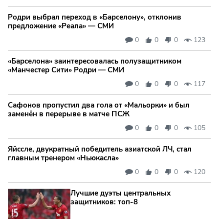
Родри выбрал переход в «Барселону», отклонив
предложение «Реала» — СМИ
0
0
0
123
«Барселона» заинтересовалась полузащитником
«Манчестер Сити» Родри — СМИ
0
0
0
117
Сафонов пропустил два гола от «Мальорки» и был
заменён в перерыве в матче ПСЖ
0
0
0
105
Яйссле, двукратный победитель азиатской ЛЧ, стал
главным тренером «Ньюкасла»
0
0
0
120
Лучшие дуэты центральных
защитников: топ‑8