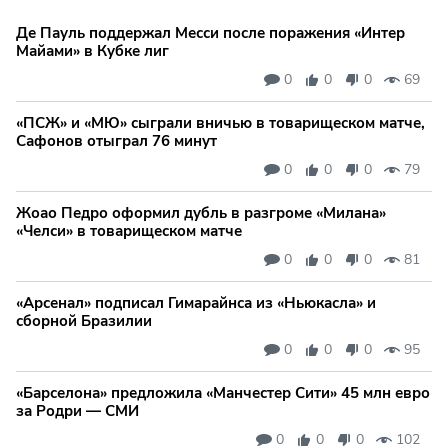
Де Пауль поддержал Месси после поражения «Интер
Майами» в Кубке лиг
0
0
0
69
«ПСЖ» и «МЮ» сыграли вничью в товарищеском матче,
Сафонов отыграл 76 минут
0
0
0
79
Жоао Педро оформил дубль в разгроме «Милана»
«Челси» в товарищеском матче
0
0
0
81
«Арсенал» подписал Гимарайнса из «Ньюкасла» и
сборной Бразилии
0
0
0
95
«Барселона» предложила «Манчестер Сити» 45 млн евро
за Родри — СМИ
0
0
0
102