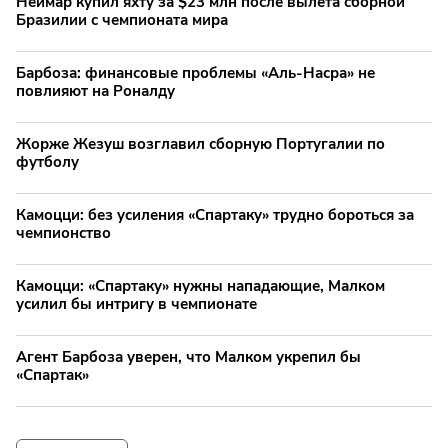
Неймар купил яхту за $23 млн после вылета сборной
Бразилии с чемпионата мира
Барбоза: финансовые проблемы «Аль-Насра» не
повлияют на Роналду
Жорже Жезуш возглавил сборную Португалии по
футболу
Камоцци: без усиления «Спартаку» трудно бороться за
чемпионство
Камоцци: «Спартаку» нужны нападающие, Малком
усилил бы интригу в чемпионате
Агент Барбоза уверен, что Малком укрепил бы
«Спартак»