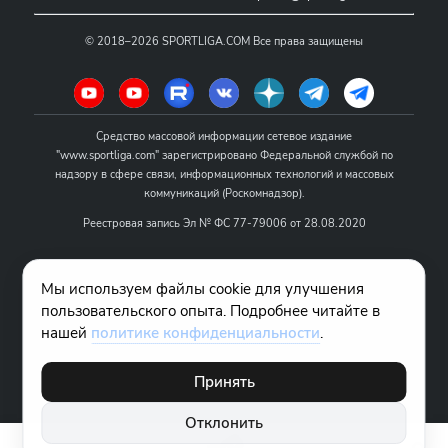
©
2018–2026
SPORTLIGA.COM
Все права защищены
Средство массовой информации сетевое издание
"www.sportliga.com" зарегистрировано Федеральной службой по
надзору в сфере связи, информационных технологий и массовых
коммуникаций (Роскомнадзор).
Реестровая запись Эл № ФС 77-79006 от 28.08.2020
Название - www.sportliga.com
Мы используем файлы cookie для улучшения
Учредитель СМИ сетевого издания "www.sportliga.com": ИП Чамин
пользовательского опыта. Подробнее читайте в
О.Н.
нашей
политике конфиденциальности
.
Главный редактор СМИ сетевого издания "www.sportliga.com":
Хаимов Д.И.
Принять
18+
Отклонить