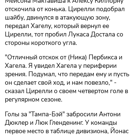
Мейсона Мактавиша к Алексу Киллорну
отскочила от конька. Цирелли подобрал
шайбу, двинулся в атакующую зону,
передал Хагелу, который вернул ее
Цирелли, тот пробил Лукаса Достала со
стороны короткого угла.
"Отличный отскок от (Ника) Пербикса и
Хагела. Я увидел Хагела у периферии
зрения. Подумал, что передам ему и пусть
он сделает свой ход, и нам повезло," -
сказал Цирелли о своем четвертом голе в
регулярном сезоне.
Голы за "Тампа-Бэй" забросили Антони
Дюклер и Люк Гленденинг. У команды
первое место в таблице дивизиона, Йонас