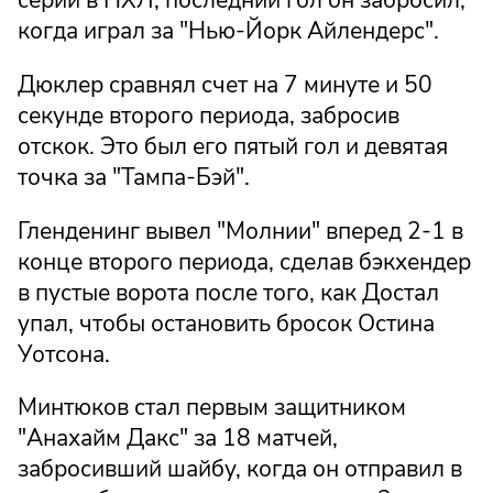
серии в НХЛ, последний гол он забросил,
когда играл за "Нью-Йорк Айлендерс".
Дюклер сравнял счет на 7 минуте и 50
секунде второго периода, забросив
отскок. Это был его пятый гол и девятая
точка за "Тампа-Бэй".
Гленденинг вывел "Молнии" вперед 2-1 в
конце второго периода, сделав бэкхендер
в пустые ворота после того, как Достал
упал, чтобы остановить бросок Остина
Уотсона.
Минтюков стал первым защитником
"Анахайм Дакс" за 18 матчей,
забросивший шайбу, когда он отправил в