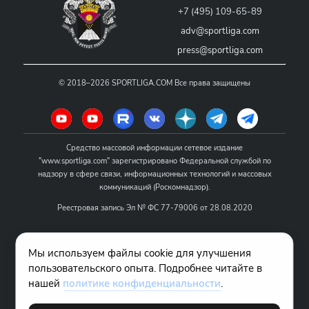
+7 (495) 109-65-89
adv@sportliga.com
press@sportliga.com
©
2018–2026
SPORTLIGA.COM
Все права защищены
Средство массовой информации сетевое издание
"www.sportliga.com" зарегистрировано Федеральной службой по
надзору в сфере связи, информационных технологий и массовых
коммуникаций (Роскомнадзор).
Реестровая запись Эл № ФС 77-79006 от 28.08.2020
Название - www.sportliga.com
Мы используем файлы cookie для улучшения
Учредитель СМИ сетевого издания "www.sportliga.com": ИП Чамин
пользовательского опыта. Подробнее читайте в
О.Н.
нашей
политике конфиденциальности
.
Главный редактор СМИ сетевого издания "www.sportliga.com":
Хаимов Д.И.