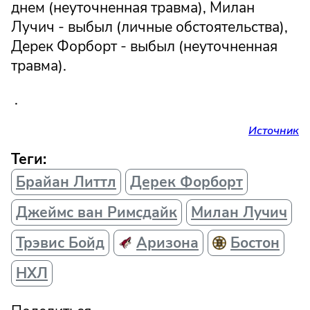
днем (неуточненная травма), Милан
Лучич - выбыл (личные обстоятельства),
Дерек Форборт - выбыл (неуточненная
травма).
.
Источник
Теги:
Брайан Литтл
Дерек Форборт
Джеймс ван Римсдайк
Милан Лучич
Трэвис Бойд
Аризона
Бостон
НХЛ