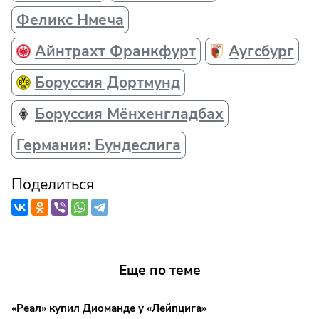
Феликс Нмеча
Айнтрахт Франкфурт
Аугсбург
Боруссия Дортмунд
Боруссия Мёнхенгладбах
Германия: Бундеслига
Поделиться
Еще по теме
«Реал» купил Диоманде у «Лейпцига»