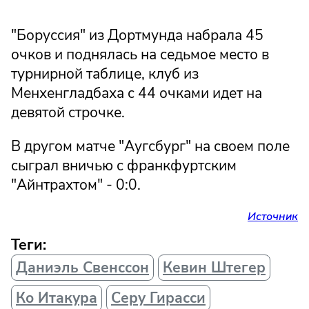
"Боруссия" из Дортмунда набрала 45
очков и поднялась на седьмое место в
турнирной таблице, клуб из
Менхенгладбаха с 44 очками идет на
девятой строчке.
В другом матче "Аугсбург" на своем поле
сыграл вничью с франкфуртским
"Айнтрахтом" - 0:0.
Источник
Теги:
Даниэль Свенссон
Кевин Штегер
Ко Итакура
Серу Гирасси