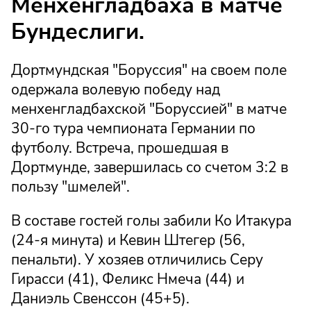
Менхенгладбаха в матче
Бундеслиги.
Дортмундская "Боруссия" на своем поле
одержала волевую победу над
менхенгладбахской "Боруссией" в матче
30-го тура чемпионата Германии по
футболу. Встреча, прошедшая в
Дортмунде, завершилась со счетом 3:2 в
пользу "шмелей".
В составе гостей голы забили Ко Итакура
(24-я минута) и Кевин Штегер (56,
пенальти). У хозяев отличились Серу
Гирасси (41), Феликс Нмеча (44) и
Даниэль Свенссон (45+5).