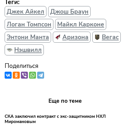
Теги:
Джек Айкел
Джош Браун
Логан Томпсон
Майкл Карконе
Энтони Манта
Аризона
Вегас
Нэшвилл
Поделиться
Еще по теме
СКА заключил контракт с экс-защитником НХЛ
Миромановым