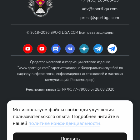
+7 (495) 109-65-89
adv@sportliga.com
press@sportliga.com
©
2018–2026
SPORTLIGA.COM
Все права защищены
Средство массовой информации сетевое издание
"www.sportliga.com" зарегистрировано Федеральной службой по
надзору в сфере связи, информационных технологий и массовых
коммуникаций (Роскомнадзор).
Реестровая запись Эл № ФС 77-79006 от 28.08.2020
Название - www.sportliga.com
Мы используем файлы cookie для улучшения
Учредитель СМИ сетевого издания "www.sportliga.com": ИП Чамин
пользовательского опыта. Подробнее читайте в
О.Н.
нашей
политике конфиденциальности
.
Главный редактор СМИ сетевого издания "www.sportliga.com":
Хаимов Д.И.
Принять