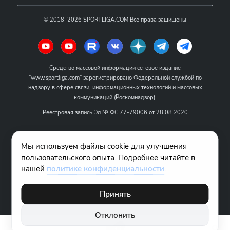
©
2018–2026
SPORTLIGA.COM
Все права защищены
Средство массовой информации сетевое издание
"www.sportliga.com" зарегистрировано Федеральной службой по
надзору в сфере связи, информационных технологий и массовых
коммуникаций (Роскомнадзор).
Реестровая запись Эл № ФС 77-79006 от 28.08.2020
Название - www.sportliga.com
Мы используем файлы cookie для улучшения
Учредитель СМИ сетевого издания "www.sportliga.com": ИП Чамин
пользовательского опыта. Подробнее читайте в
О.Н.
нашей
политике конфиденциальности
.
Главный редактор СМИ сетевого издания "www.sportliga.com":
Хаимов Д.И.
Принять
18+
Отклонить