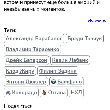
встречи принесут еще больше эмоций и
незабываемых моментов.
Источник
Теги:
Александр Барабанов
Брэди Ткачук
Владимир Тарасенко
Дрейк Батерсон
Кевин Лабанк
Клод Жиру
Филип Задина
Энтони Дюклер
Баффало
Колорадо
Оттава
НХЛ
Поделиться