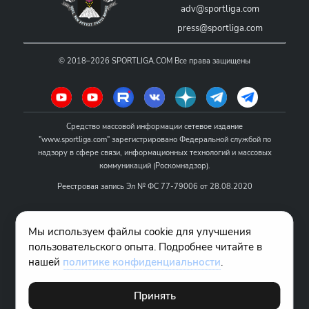
adv@sportliga.com
press@sportliga.com
©
2018–2026
SPORTLIGA.COM
Все права защищены
Средство массовой информации сетевое издание
"www.sportliga.com" зарегистрировано Федеральной службой по
надзору в сфере связи, информационных технологий и массовых
коммуникаций (Роскомнадзор).
Реестровая запись Эл № ФС 77-79006 от 28.08.2020
Название - www.sportliga.com
Мы используем файлы cookie для улучшения
Учредитель СМИ сетевого издания "www.sportliga.com": ИП Чамин
пользовательского опыта. Подробнее читайте в
О.Н.
нашей
политике конфиденциальности
.
Главный редактор СМИ сетевого издания "www.sportliga.com":
Хаимов Д.И.
Принять