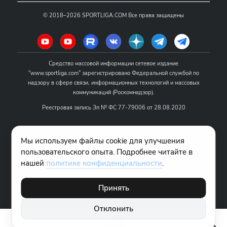
©
2018–2026
SPORTLIGA.COM
Все права защищены
Средство массовой информации сетевое издание
"www.sportliga.com" зарегистрировано Федеральной службой по
надзору в сфере связи, информационных технологий и массовых
коммуникаций (Роскомнадзор).
Реестровая запись Эл № ФС 77-79006 от 28.08.2020
Название - www.sportliga.com
Мы используем файлы cookie для улучшения
Учредитель СМИ сетевого издания "www.sportliga.com": ИП Чамин
пользовательского опыта. Подробнее читайте в
О.Н.
нашей
политике конфиденциальности
.
Главный редактор СМИ сетевого издания "www.sportliga.com":
Хаимов Д.И.
Принять
18+
Отклонить
Правовая информация