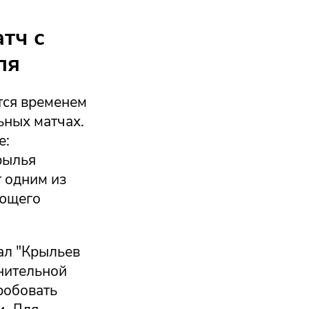
тч с
ля
тся временем
ьных матчах.
е:
рылья
т одним из
ующего
ал "Крыльев
лнительной
пробовать