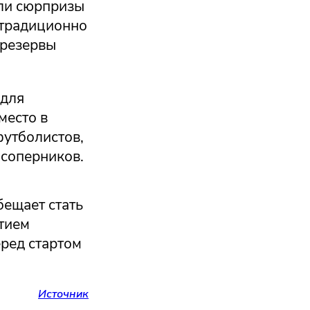
или сюрпризы
 традиционно
 резервы
 для
место в
футболистов,
 соперников.
бещает стать
тием
еред стартом
Источник