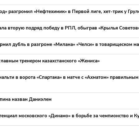
д» разгромил «Нефтехимик» в Первой лиге, хет-трик у Грул
ала вторую подряд победу в РПЛ, обыграв «Крылья Советов
мил дубль в разгроме «Милана» «Челси» в товарищеском ма
главным тренером казахстанского «Жениса»
нальти в ворота «Спартака» в матче с «Ахматом» правильны
пина назван Даниэлем
тенциал московского «Динамо» в борьбе за чемпионство и К