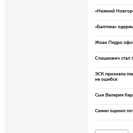
«Нижний Новгоро
«Балтика» одерж
Жоао Педро офор
Слишкович стал 
ЭСК признала пе
не ошибся
Сын Валерия Кар
Семин оценил по