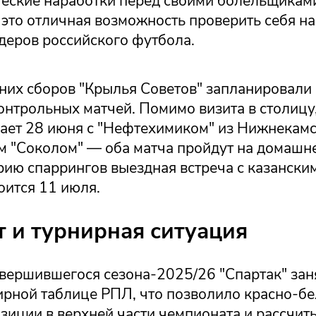
ческие наработки перед своими болельщикам
 это отличная возможность проверить себя н
деров российского футбола.
тних сборов "Крылья Советов" запланировал
онтрольных матчей. Помимо визита в столицу
ает 28 июня с "Нефтехимиком" из Нижнекамс
им "Соколом" — оба матча пройдут на домашн
ию спаррингов выездная встреча с казанским
оится 11 июля.
т и турнирная ситуация
авершившегося сезона-2025/26 "Спартак" зан
нирной таблице РПЛ, что позволило красно-б
зиции в верхней части чемпионата и рассчит