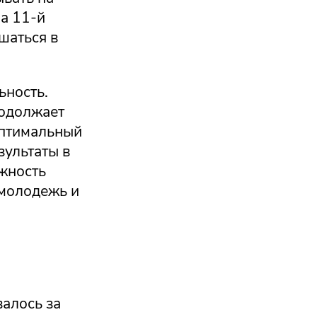
а 11-й
шаться в
ьность.
родолжает
оптимальный
зультаты в
ожность
 молодежь и
валось за