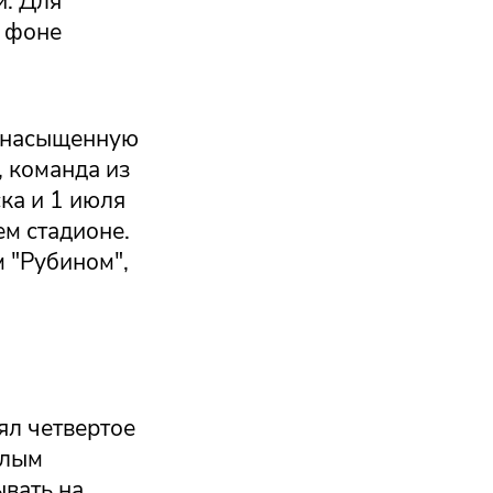
и. Для
а фоне
и насыщенную
, команда из
ка и 1 июля
ем стадионе.
 "Рубином",
ял четвертое
елым
ывать на