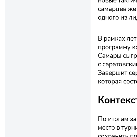
новые такти
самарцев же
одного из ли
В рамках ле
программу к
Самары сыгр
с саратовск
Завершит сер
которая сост
Контекс
По итогам з
место в тур
сохранить по