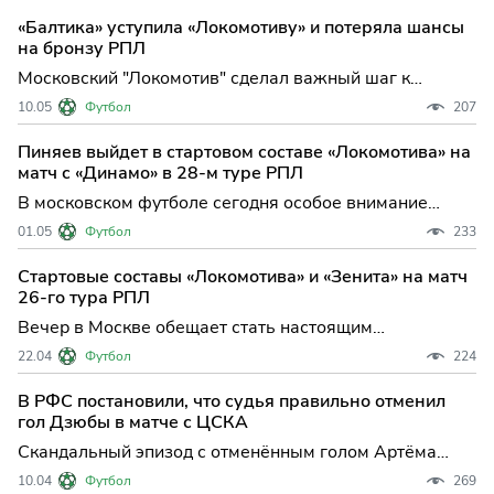
калининградцев Андрей Талалаев после матча дал
«Балтика» уступила «Локомотиву» и потеряла шансы
откровенный комментарий о ситуации с капитаном
на бронзу РПЛ
команды Кевином Андраде, к
Московский "Локомотив" сделал важный шаг к
бронзовым медалям чемпионата, одержав
10.05
Футбол
207
минимальную победу над "Балтикой" в предпоследнем
туре РПЛ. Исход встречи был решён уже в дебюте, а
Пиняев выйдет в стартовом составе «Локомотива» на
итог матча серьёзно повлиял на распределение мест в
матч с «Динамо» в 28-м туре РПЛ
верхней части тур
В московском футболе сегодня особое внимание
приковано к Сергею Пиняеву: молодой полузащитник
01.05
Футбол
233
"Локомотива" возвращается в стартовый состав
команды на принципиальное дерби против "Динамо"
Стартовые составы «Локомотива» и «Зенита» на матч
после продолжительной паузы, вызванной травмой.
26-го тура РПЛ
Этот матч 28-го
Вечер в Москве обещает стать настоящим
украшением 26-го тура Российской премьер-лиги: на
22.04
Футбол
224
поле «РЖД Арены» сойдутся два принципиальных
соперника — «Локомотив» и «Зенит». Оба клуба
В РФС постановили, что судья правильно отменил
объявили стартовые составы, и теперь болельщики с
гол Дзюбы в матче с ЦСКА
нетерпением ждут нача
Скандальный эпизод с отменённым голом Артёма
Дзюбы в ворота ЦСКА получил официальную оценку:
10.04
Футбол
269
департамент судейства и инспектирования РФС