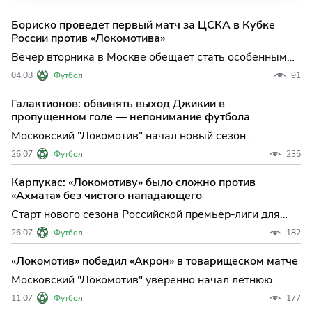
Бориско проведет первый матч за ЦСКА в Кубке
России против «Локомотива»
Вечер вторника в Москве обещает стать особенным
для болельщиков армейцев: молодой голкипер
04.08
Футбол
91
Максим Бориско впервые выйдет на поле в составе
ЦСКА в официальном матче. Его дебют совпадает с
Галактионов: обвинять выход Джикии в
принципиальным противостоянием против столичного
пропущенном голе — непонимание футбола
"Локомотива" в
Московский "Локомотив" начал новый сезон
Российской премьер-лиги с непростой ничьей против
26.07
Футбол
235
"Ахмата", а после матча главный тренер
железнодорожников Михаил Галактионов оказался в
Карпукас: «Локомотиву» было сложно против
центре обсуждения — поводом стал пропущенный
«Ахмата» без чистого нападающего
мяч сразу после выхода на п
Старт нового сезона Российской премьер-лиги для
московского "Локомотива" ознаменовался непростым
26.07
Футбол
182
испытанием: команда не смогла одержать победу на
своем поле, сыграв вничью с "Ахматом" из Грозного
«Локомотив» победил «Акрон» в товарищеском матче
— 1:1. Итог встречи стал предметом обсуждения не
Московский "Локомотив" уверенно начал летнюю
тольк
подготовку, одержав крупную победу над
11.07
Футбол
177
тольяттинским "Акроном" в контрольном поединке на