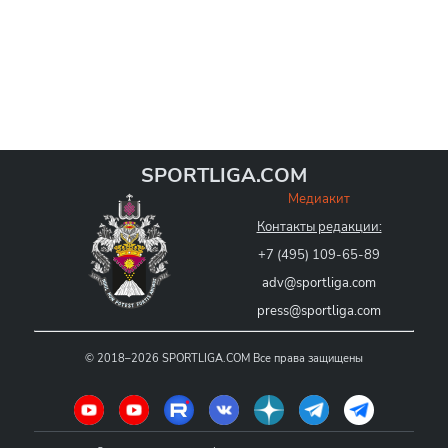
SPORTLIGA.COM
Медиакит
Контакты редакции:
+7 (495) 109-65-89
adv@sportliga.com
press@sportliga.com
©
2018–2026
SPORTLIGA.COM
Все права защищены