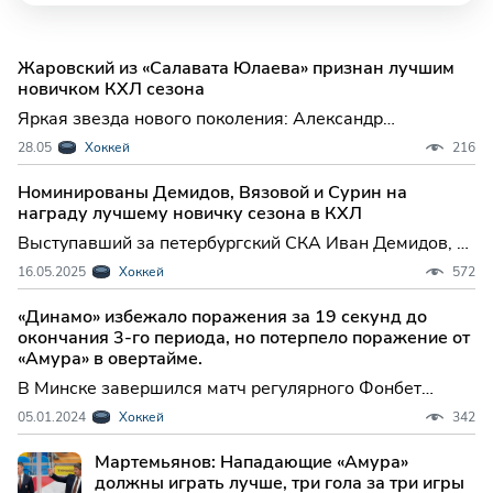
Жаровский из «Салавата Юлаева» признан лучшим
новичком КХЛ сезона
Яркая звезда нового поколения: Александр
Жаровский из «Салавата Юлаева» признан лучшим
28.05
Хоккей
216
новичком сезона КХЛ-2025/26 Континентальная
хоккейная лига подвела итоги сезона, и одним из
Номинированы Демидов, Вязовой и Сурин на
главных героев церемонии закрытия стал 19-летний
награду лучшему новичку сезона в КХЛ
нападающий уфимског
Выступавший за петербургский СКА Иван Демидов, а
также Семен Вязовой из уфимского "Салавата
16.05.2025
Хоккей
572
Юлаева" и Егор Сурин из ярославского "Локомотива"
номинированы на приз имени А...
«Динамо» избежало поражения за 19 секунд до
окончания 3-го периода, но потерпело поражение от
«Амура» в овертайме.
В Минске завершился матч регулярного Фонбет
Чемпионата Континентальной хоккейной лиги
05.01.2024
Хоккей
342
сезона-2023/2024, в котором местное «Динамо»
принимало хабаровский «Амур».
Мартемьянов: Нападающие «Амура»
должны играть лучше, три гола за три игры