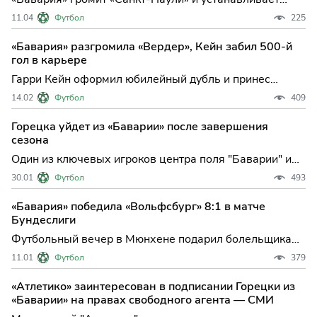
новый исторический рекорд результативности в
11.04
Футбол
225
Бундеслиге Мюнхенская «Бавария» вновь
подтвердила свой статус главного фаворита сезона,
«Бавария» разгромила «Вердер», Кейн забил 500-й
устроив настоящий голевой фейерверк в гостевом
гол в карьере
матче 29-го тура чем
Гарри Кейн оформил юбилейный дубль и принес
«Баварии» уверенную победу над «Вердером» в
14.02
Футбол
409
Бремене Мюнхенская «Бавария» продолжает
демонстрировать чемпионский характер в
Горецка уйдет из «Баварии» после завершения
Бундеслиге: в 22-м туре команда Томаса Тухеля на
сезона
выезде разгромила «Вердер» со с
Один из ключевых игроков центра поля "Баварии" и
сборной Германии, Леон Горецка, готовится к
30.01
Футбол
493
прощанию с мюнхенским клубом — по завершении
текущего сезона полузащитник покинет команду, о
«Бавария» победила «Вольфсбург» 8:1 в матче
чем официально сообщил спортивный директор
Бундеслиги
"Баварии" Кристоф Фро
Футбольный вечер в Мюнхене подарил болельщикам
настоящий голевой фейерверк: "Бавария" не оставила
11.01
Футбол
379
шансов "Вольфсбургу", разгромив соперника со
счетом 8:1 в рамках 16-го тура Бундеслиги. Эта
«Атлетико» заинтересован в подписании Горецки из
победа не только укрепила лидерство мюнхенцев, но
«Баварии» на правах свободного агента — СМИ
и стала од