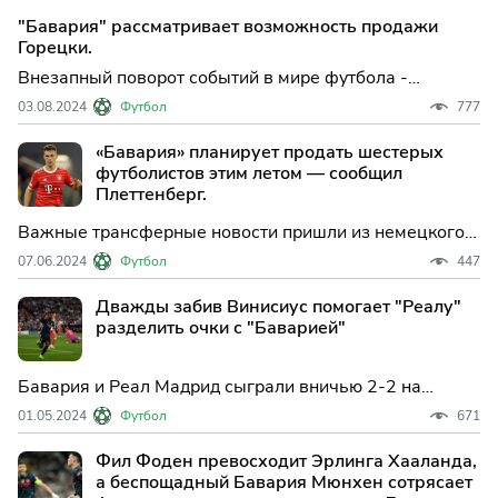
мюнхенцев оказывает давление на футболиста, чтобы
"Бавария" рассматривает возможность продажи
тот покинул команду.
Горецки.
Внезапный поворот событий в мире футбола -
полузащитник Леон Горецка может покинуть
03.08.2024
Футбол
777
«Баварию». Как сообщает пресс-служба клуба,
руководство уведомило футболиста о желании
«Бавария» планирует продать шестерых
продать его. Однако сам Горецка не выразил желания
футболистов этим летом — сообщил
покидать команду.
Плеттенберг.
Важные трансферные новости пришли из немецкого
футбольного клуба «Бавария».
07.06.2024
Футбол
447
Дважды забив Винисиус помогает "Реалу"
разделить очки с "Баварией"
Бавария и Реал Мадрид сыграли вничью 2-2 на
стадионе "Альянц Арена" в первом матче полуфинала
01.05.2024
Футбол
671
Лиги Чемпионов. Реал Мадрид прибыл как фаворит,
однако матч оказался невероятно равным.
Фил Фоден превосходит Эрлинга Хааланда,
а беспощадный Бавария Мюнхен сотрясает