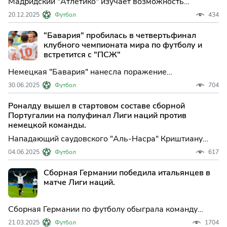
Мадридский "Атлетико" изучает возможность
подписания контракта с футболистом сборной
20.12.2025
Футбол
434
Германии и мюнхенской "Баварии" Леоном Горецкой,
соглашение которого истекает в конце...
"Бавария" пробилась в четвертьфинал
клубного чемпионата мира по футболу и
встретится с "ПСЖ"
Немецкая "Бавария" нанесла поражение
бразильскому "Фламенго" в матче 1/8 финала
30.06.2025
Футбол
704
клубного чемпионата мира по футболу в США.
Встреча, которая прошла в Майами, закончилась ...
Роналду вышел в стартовом составе сборной
Португалии на полуфинал Лиги наций против
немецкой команды.
Нападающий саудовского "Аль-Насра" Криштиану
Роналду вошел в стартовый состав сборной
04.06.2025
Футбол
617
Португалии на матч 1/2 финала Лиги наций против
команды Германии, сообщается на сайте...
Сборная Германии победила итальянцев в
матче Лиги наций.
Сборная Германии по футболу обыграла команду
Италии в первом матче 1/4 финала Лиги наций.
21.03.2025
Футбол
1704