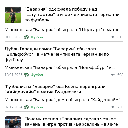
Встреча в Милане завершилась со счетом 2:1 в
пользу гостей. У проигравших гол з...
"Бавария" одержала победу над
"Штутгартом" в игре чемпионата Германии
по футболу
Мюнхенская "Бавария" обыграла "Штутгарт" в матче
24-го тура чемпионата Германии по футболу. Встреча,
01.03.2025
Футбол
615
которая прошла в пятницу в Штутгарте, завершилась
победой гостей со с...
Дубль Горецки помог "Баварии" обыграть
"Вольфсбург" в матче чемпионата Германии по
футболу
Мюнхенская "Бавария" обыграла "Вольфсбург" в
матче 18-го тура чемпионата Германии по футболу.
18.01.2025
Футбол
608
Встреча, которая прошла в Мюнхене, завершилась со
счетом 3:2 в пользу хозяе...
Футболисты "Баварии" без Кейна переиграли
"Хайденхайм" в матче Бундеслиги
Мюнхенская "Бавария" дома обыграла "Хайденхайм"
в матче 13-го тура чемпионата Германии по футболу.
07.12.2024
Футбол
750
Встреча прошла в Мюнхене и завершилась победой
хозяев со счетом 4:2. За...
Почему тренер «Баварии» сделал четыре
замены в игре против «Барселоны» в Лиге