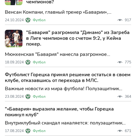
чемпионов?
Венсан Компани, главный тренер «Баварии»,
прокомментировал своё решение заменить четырёх
24.10.2024
Футбол
917
игроков в матче против «Барселоны» в Лиге
чемпионов. По мнению специалиста, такой ход был
"Бавария" разгромила "Динамо" из Загреба
необходим для придания команде свежести и новой
в Лиге чемпионов со счетом 9:2, у Кейна
энергии.
покер.
Мюнхенская "Бавария" нанесла разгромное
поражение загребскому "Динамо" в матче первого
18.09.2024
Футбол
775
тура основного этапа Лиги чемпионов по футболу.
Встреча, прошедшая в Мюнхене, заве...
Футболист Горецка принял решение остаться в своем
клубе, отказавшись от перехода в МЛС.
Важные новости из мира футбола! Полузащитник
«Баварии» Леон Горецка был на пороге переезда в
23.08.2024
Футбол
364
американскую МЛС. Согласно информации, клуб
«Шарлотт» проявлял активный интерес к
"«Бавария» выразила желание, чтобы Горецка
приобретению игрока.
покинул клуб"
Внутриклубный скандал накаляется: полузащитник
Леон Горецка может быть вынужден покинуть ряды
17.08.2024
Футбол
671
«Баварии». По информации инсайдера, руководство