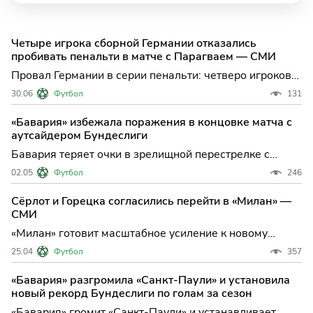
Четыре игрока сборной Германии отказались
пробивать пенальти в матче с Парагваем — СМИ
Провал Германии в серии пенальти: четверо игроков
отказались бить шестой удар против Парагвая
30.06
Футбол
131
Сборная Германии завершила своё выступление на
чемпионате мира по футболу 2026 года на стадии
«Бавария» избежала поражения в концовке матча с
1/16 финала, уступив Парагваю в драматичной серии
аутсайдером Бундеслиги
пенальти.
Бавария теряет очки в зрелищной перестрелке с
Хайденхаймом: чемпионская поступь притормозила на
02.05
Футбол
246
финише сезона Мюнхенская "Бавария", уже досрочно
оформившая чемпионство в Бундеслиге, не смогла
Сёрлот и Горецка согласились перейти в «Милан» —
порадовать своих болельщиков победой в домашнем
СМИ
матче 3
«Милан» готовит масштабное усиление к новому
сезону: сразу два заметных игрока европейского
25.04
Футбол
357
футбола — Александер Сёрлот из мадридского
«Атлетико» и Леон Горецка из «Баварии» — дали
«Бавария» разгромила «Санкт-Паули» и установила
принципиальное согласие на переход в стан
новый рекорд Бундеслиги по голам за сезон
«россонери». Итальянский гр
«Бавария» громит «Санкт-Паули» и устанавливает