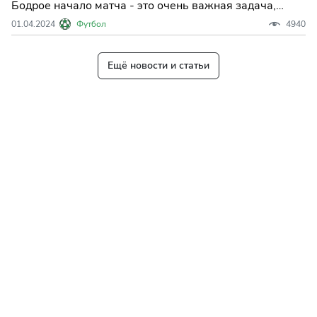
Бодрое начало матча - это очень важная задача,
которая может задать темп и настрой на большую
01.04.2024
Футбол
4940
часть игры.
Ещё новости и статьи