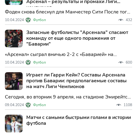
Арсенал – результаты и промахи Лиги
чемпионов.
Фоден снова блеснул для Манчестер Сити После того,
как два из трех его голов против "Астон Виллы" были
10.04.2024
Футбол
432
забиты за пределами штрафной площади менее
недели назад, Фил Фоден снова продемонстрировал
Запасные футболисты "Арсенала" спасают
свой талант.
команду от еще одного поражения от
"Баварии"
«Арсенал» сыграл вничью 2-2 с «Баварией» на
стадионе «Эмирейтс» сегодня вечером, оставив
10.04.2024
Футбол
600
четвертьфинал в равновесии. «Арсенал» вышел на
поле полный уверенности, так как в 2024 году они
Играет ли Гарри Кейн? Составы Арсенала
были одним из лучших клубов в Европе.
против Баварии: предполагаемые составы
на матч Лиги Чемпионов
Сегодня, во вторник 9 апреля, на стадионе Эмирейтс
состоится захватывающий матч между Арсеналом,
09.04.2024
Футбол
1108
под руководством испанца Микеля Артеты, и
Баварией Мюнхен, командой, которую возглавляет
Матчи с самыми быстрыми голами в истории
Томас Тухель.
футбола