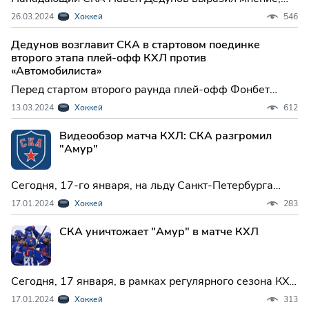
что его команда не смогла показать свою лучшую игру
26.03.2024
Хоккей
546
во время четвертьфинальной серии плей-офф
Фонбет Чемпионата КХЛ против «Автомобилиста».
Дедунов возглавит СКА в стартовом поединке
второго этапа плей-офф КХЛ против
«Автомобилиста»
Перед стартом второго раунда плей-офф Фонбет
Чемпионата КХЛ главный тренер петербургского СКА
13.03.2024
Хоккей
612
Роман Ротенберг объявил, что защитник Александр
Никишин пропустит первую игру с «Автомобилистом»,
Видеообзор матча КХЛ: СКА разгромил
и капитаном команды будет Павел Дедунов.
"Амур"
Сегодня, 17-го января, на льду Санкт-Петербурга
разыгрывалась настоящая хоккейная битва. Местный
17.01.2024
Хоккей
283
СКА принимал команду из Хабаровска - "Амур".
СКА уничтожает "Амур" в матче КХЛ
Сегодня, 17 января, в рамках регулярного сезона КХЛ
состоялся захватывающий поединок между
17.01.2024
Хоккей
313
хоккейными клубами СКА и "Амур". Встреча