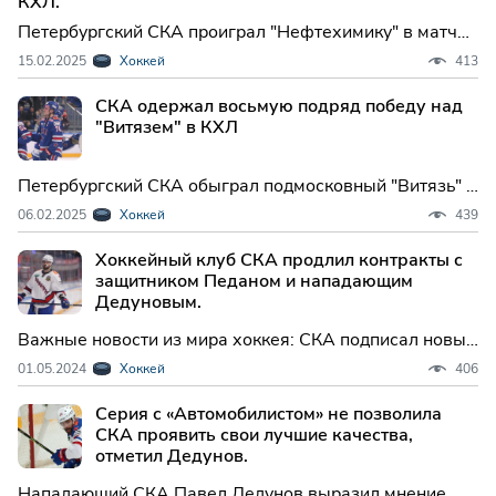
КХЛ.
Петербургский СКА проиграл "Нефтехимику" в матче
регулярного чемпионата Континентальной хоккейной
15.02.2025
Хоккей
413
лиги (КХЛ). Встреча в Нижнекамске завершилась со
счетом 4:3 (1:2, 3:1, ...
СКА одержал восьмую подряд победу над
"Витязем" в КХЛ
Петербургский СКА обыграл подмосковный "Витязь" в
матче регулярного чемпионата Континентальной
06.02.2025
Хоккей
439
хоккейной лиги (КХЛ). Встреча в Балашихе
завершилась со счетом 4:2 (1:0, 2:...
Хоккейный клуб СКА продлил контракты с
защитником Педаном и нападающим
Дедуновым.
Важные новости из мира хоккея: СКА подписал новые
двухлетние контракты с опытными игроками.
01.05.2024
Хоккей
406
Защитник Андрей Педан и нападающий Павел
Дедунов останутся в составе команды, сообщает
Серия с «Автомобилистом» не позволила
пресс-служба КХЛ.
СКА проявить свои лучшие качества,
отметил Дедунов.
Нападающий СКА Павел Дедунов выразил мнение,