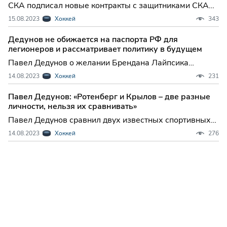
СКА подписал новые контракты с защитниками СКА
подписал новые контракты с защитниками Михаилом
15.08.2023
Хоккей
343
Пашниным и Андреем Педаном., сообщает пресс-
служба армейского клуба. Соглашения рассчитаны на
Дедунов не обижается на паспорта РФ для
два сезона и будут действовать до 30 апреля
легионеров и рассматривает политику в будущем
Павел Дедунов о желании Брендана Лайпсика
получить паспорт РФ Павел Дедунов высказался о
14.08.2023
Хоккей
231
желании Брендана Лайпсика получить паспорт РФ. –
Готовите ему какое-то посвящение в
Павел Дедунов: «Ротенберг и Крылов – две разные
соотечественники? – Пускай получит паспорт для
личности, нельзя их сравнивать»
начала, а
Павел Дедунов сравнил двух известных спортивных
деятелей - Романа Ротенберга и Александра Крылова.
14.08.2023
Хоккей
276
– "Авангард" покинули не только вы с Толчинским и
Грицюком, но и председатель совета директоров.
Причем Александр Крылов ушел довольно
неожиданно. Ест