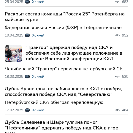
25.04.2025
Хоккей
683
национальной команды на турне сборной, который
пройдет в начале мая в Астане, ...
Раскрыт состав команды "Россия 25" Ротенберга на
майское турне
Федерация хоккея России (ФХР) в Telegram-канале
огласила расширенный состав команды "Россия 25"
10.04.2025
Хоккей
952
на предстоящее майское турне, где хоккеисты
проведут пять товарищеских вст...
"Трактор" одержал победу над СКА и
обеспечил себе лидирующее положение в
таблице Восточной конференции КХЛ.
Челябинский "Трактор" переиграл петербургский СКА
в матче регулярного чемпионата Континентальной
18.03.2025
Хоккей
525
хоккейной лиги (КХЛ) и гарантировал себе первое
место в турнирной таблице...
Дубль Кузнецова, не забивавшего в КХЛ с ноября,
способствовал победе СКА над "Северсталью"
Петербургский СКА обыграл череповецкую
"Северсталь" в матче регулярного чемпионата
17.02.2025
Хоккей
464
Континентальной хоккейной лиги (КХЛ). Встреча в
Череповце завершилась со счетом 5:3 (1...
Дубль Селезнева и Шафигуллина помог
"Нефтехимику" одержать победу над СКА в игре