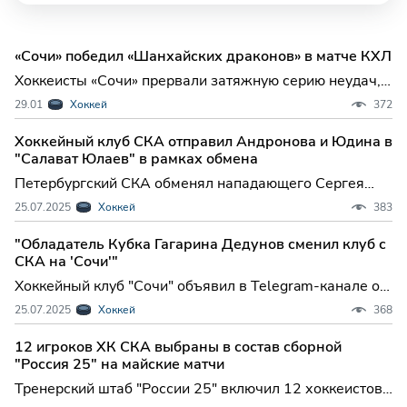
«Сочи» победил «Шанхайских драконов» в матче КХЛ
Хоккеисты «Сочи» прервали затяжную серию неудач,
добыв волевую победу над «Шанхайскими драконами»
29.01
Хоккей
372
в Санкт-Петербурге — этот успех стал для южан
первым за последние пять встреч и позволил им
Хоккейный клуб СКА отправил Андронова и Юдина в
улучшить свои позиции в таблице Западной
"Салават Юлаев" в рамках обмена
конференции КХЛ.
Петербургский СКА обменял нападающего Сергея
Андронова и защитника Дмитрия Юдина в уфимский
25.07.2025
Хоккей
383
"Салават Юлаев", сообщается в Telegram-канале
Континентальной хоккейной лиги (...
"Обладатель Кубка Гагарина Дедунов сменил клуб с
СКА на 'Сочи'"
Хоккейный клуб "Сочи" объявил в Telegram-канале о
переходе нападающего Павла Дедунова из
25.07.2025
Хоккей
368
петербургского СКА. Контракт Дедунова с "Сочи"
рассчитан до 31 мая 2026 года. В...
12 игроков ХК СКА выбраны в состав сборной
"Россия 25" на майские матчи
Тренерский штаб "России 25" включил 12 хоккеистов
системы санкт-петербургского СКА в состав