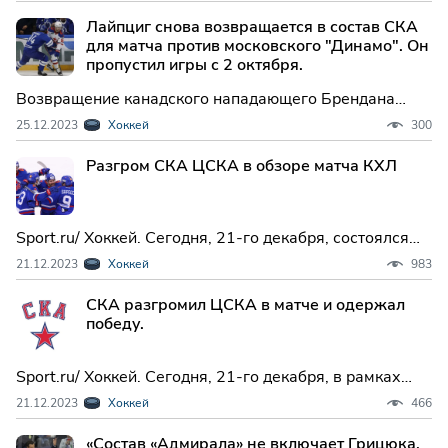
проходила на площадке петербургского клуба,
Лайпциг снова возвращается в состав СКА
который принимал гостей из Хабаровска.
для матча против московского "Динамо". Он
пропустил игры с 2 октября.
Возвращение канадского нападающего Брендана
Лайпсика в состав СКА Санкт-Петербург после
25.12.2023
Хоккей
300
длительного периода восстановления от травмы стало
приятной новостью для команды.
Разгром СКА ЦСКА в обзоре матча КХЛ
Sport.ru/ Хоккей. Сегодня, 21-го декабря, состоялся
захватывающий матч регулярного чемпионата КХЛ, в
21.12.2023
Хоккей
983
котором СКА принимал ЦСКА. В этой эпической битве
петербургский клуб одержал убедительную победу со
СКА разгромил ЦСКА в матче и одержал
счетом 6:2.
победу.
Sport.ru/ Хоккей. Сегодня, 21-го декабря, в рамках
регулярного чемпионата КХЛ состоялся
21.12.2023
Хоккей
466
захватывающий матч между двумя сильнейшими
командами - СКА и ЦСКА.
«Состав «Адмирала» не включает Грицюка,