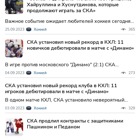
Хайруллина и Хуснутдинова, которые
продолжают играть за СКА»
Важное событие ожидает любителей хоккея сегодня,
25 сентября, во Владивостоке. В рамках Фонбет
25.09.2023
Хоккей
365
Чемпионата Континентальной хоккейной лиги сезона
2023/2024 состоится матч между командами
СКА установил новый рекорд в КХЛ: 11
«Адмирал» и СКА. Начало этой встречи намечено на
новичков дебютировали в матче с «Динамо»
12:30 по московс
В игре против московского "Динамо" (2:1) СКА
представил великое количество новичков, их было аж
04.09.2023
Хоккей
273
11. Об этом сообщает пресс-служба армейского
клуба. Вратарскую зону занял Юхан Маттссон,
СКА установил новый рекорд клуба в КХЛ: 11
защитники - Сергей Сапего, Артём Сергеев и Максим
игроков дебютировали в матче с «Динамо»
Федотов. Линия
В одном матче КХЛ, СКА установило невероятный
рекорд по количеству дебютантов. При встрече
03.09.2023
Хоккей
329
Фонбет чемпионата КХЛ, Петербургская команда
сумела победить команду «Динамо» со счетом 2:1.
СКА продлил контракты с защитниками
Этот поединок стал особенным благодаря 11 игрокам,
Пашнином и Педаном
которые дебютир