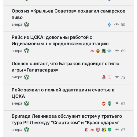
Ороз из «Крыльев Советов» похвалил самарское
пиво
вчера
90
Рейс из ЦСКА: довольны работой с
Игдисамовым, но продолжаем адаптацию
вчера
69
Ловчев считает, что Батраков подойдет стилю
игры «Галатасарая»
вчера
72
Рейс заявил о полной адаптации и счастье в
ЦСКА
вчера
62
Бригада Левникова обслужит встречу третьего
тура РПЛ между "Спартаком" и "Краснодаром"
вчера
87