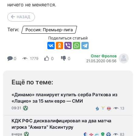
ничего не меняется.
НАЗАД
Теги:
Россия: Премьер-лига
Поделиться статьей
Олег Фролов
0
0
0
1779
21.05.2020 06:56
Ещё по теме:
«Динамо» планирует купить серба Раткова из
«Лацио» за 15 млн евро — СМИ
09:31
13
КДК РФС дисквалифицировал на два матча
игрока "Ахмата" Касинтуру
вчера
83