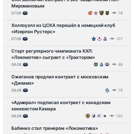
Миромановым
07.08
78
Холлоуэлл из ЦСКА перешёл в немецкий клуб
«Изерлон Рустерс»
07.08
107
Старт регулярного чемпионата КХЛ:
«Локомотив» сыграет с «Трактором»
06.08
89
Ожиганов продлил контракт с московским
«Динамо»
06.08
78
«Адмирал» подписал контракт с канадским
хоккеистом Камара
06.08
130
Бабенко стал тренером «Локомотива»