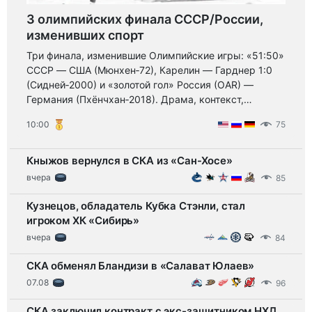
3 олимпийских финала СССР/России,
изменивших спорт
Три финала, изменившие Олимпийские игры: «51:50»
СССР — США (Мюнхен‑72), Карелин — Гарднер 1:0
(Сидней‑2000) и «золотой гол» Россия (OAR) —
Германия (Пхёнчхан‑2018). Драма, контекст,
правила — подробный разбор и факты.
10:00
75
Кныжов вернулся в СКА из «Сан-Хосе»
вчера
85
Кузнецов, обладатель Кубка Стэнли, стал
игроком ХК «Сибирь»
вчера
84
СКА обменял Бландизи в «Салават Юлаев»
07.08
96
СКА заключил контракт с экс-защитником НХЛ