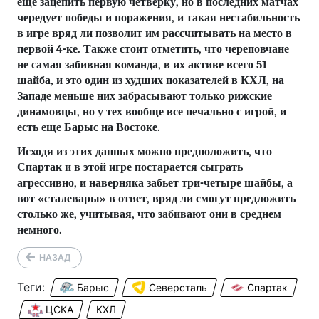
еще зацепить первую четверку, но в последних матчах
чередует победы и поражения, и такая нестабильность
в игре вряд ли позволит им рассчитывать на место в
первой 4-ке. Также стоит отметить, что череповчане
не самая забивная команда, в их активе всего 51
шайба, и это один из худших показателей в КХЛ, на
Западе меньше них забрасывают только рижские
динамовцы, но у тех вообще все печально с игрой, и
есть еще Барыс на Востоке.
Исходя из этих данных можно предположить, что
Спартак и в этой игре постарается сыграть
агрессивно, и наверняка забьет три-четыре шайбы, а
вот «сталевары» в ответ, вряд ли смогут предложить
столько же, учитывая, что забивают они в среднем
немного.
НАЗАД
Теги:
Барыс
Северсталь
Спартак
ЦСКА
КХЛ