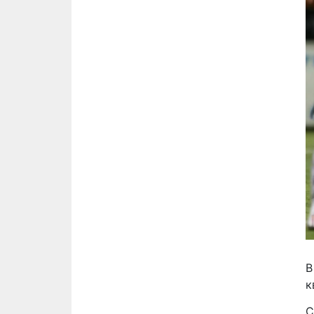
В
к
С