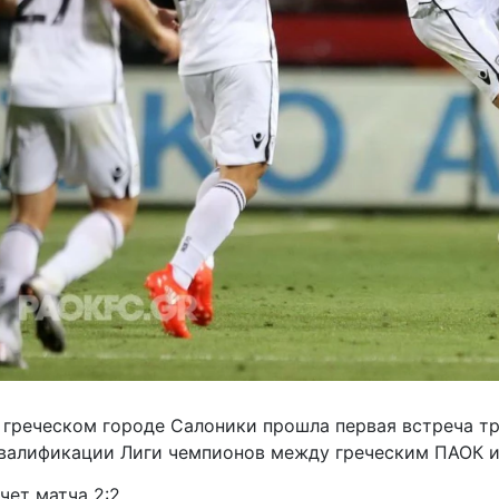
 греческом городе Салоники прошла первая встреча т
валификации Лиги чемпионов между греческим ПАОК и
чет матча 2:2.