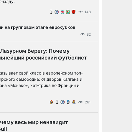
оналду.
148
и на групповом этапе еврокубков
82
 Лазурном Берегу: Почему
льнейший российский футболист
казывает свой класс в европейском топ-
ирского самородка: от дворов Калтана и
ана «Монако», хет-трика во Франции и
261
очему весь мир ненавидит
ull