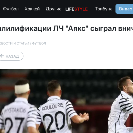
Футбол
Хоккей
Другие
Life Style
Трибуна
Видео
алилификации ЛЧ "Аякс" сыграл вн
ОВОСТИ И СТАТЬИ
/
ФУТБОЛ
НАЗАД