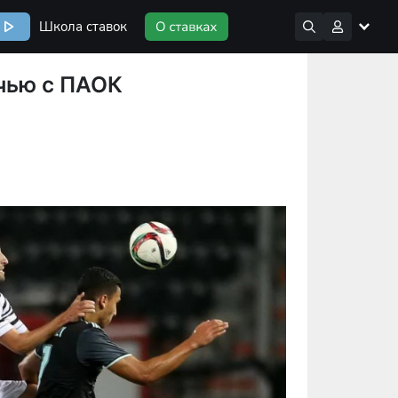
Школа ставок
ичью с ПАОК