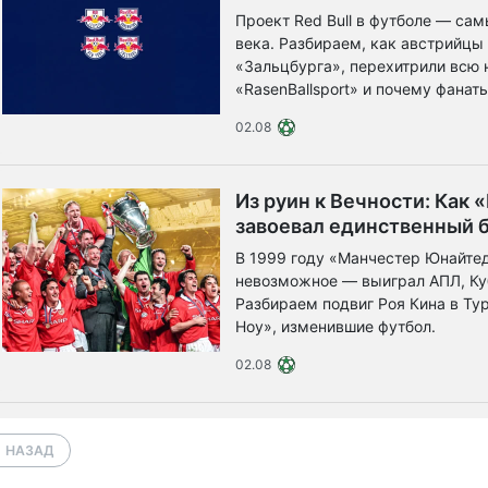
Проект Red Bull в футболе — са
века. Разбираем, как австрийцы
«Зальцбурга», перехитрили всю
«RasenBallsport» и почему фанат
быков.
02.08
Из руин к Вечности: Как
завоевал единственный 
В 1999 году «Манчестер Юнайте
невозможное — выиграл АПЛ, Куб
Разбираем подвиг Роя Кина в Тур
Ноу», изменившие футбол.
02.08
НАЗАД