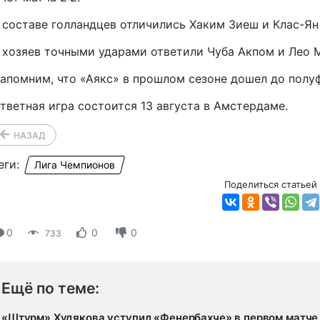
 составе голландцев отличились Хаким Зиеш и Клас-Ян
 хозяев точными ударами ответили Чуба Акпом и Лео 
апомним, что «Аякс» в прошлом сезоне дошел до полуф
тветная игра состоится 13 августа в Амстердаме.
НАЗАД
еги:
Лига Чемпионов
Поделиться статьей
0
0
0
733
Ещё по теме:
«Штурм» Худякова уступил «Фенербахче» в первом матче