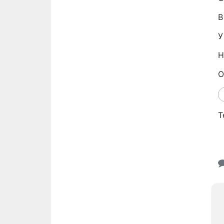
В
У
Н
О
Т