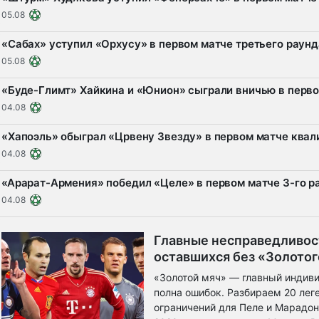
05.08
«Сабах» уступил «Орхусу» в первом матче третьего раун
05.08
«Буде-Глимт» Хайкина и «Юнион» сыграли вничью в перв
04.08
«Хапоэль» обыграл «Црвену Звезду» в первом матче ква
04.08
«Арарат-Армения» победил «Целе» в первом матче 3-го р
04.08
Главные несправедливост
оставшихся без «Золотог
«Золотой мяч» — главный индиви
полна ошибок. Разбираем 20 леге
ограничений для Пеле и Марадо