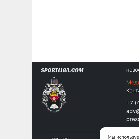
SPORTLIGA.COM
НОВО
Мед
Конт
+7 (
adv@
pres
Мы используе