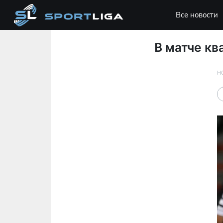
Все новости
В матче кв
Н