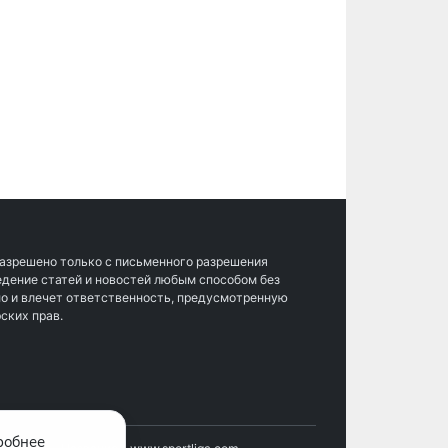
разрешено только с письменного разрешения
ведение статей и новостей любым способом без
о и влечет ответственность, предусмотренную
ских прав.
робнее