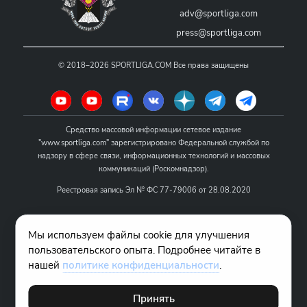
adv@sportliga.com
press@sportliga.com
©
2018–2026
SPORTLIGA.COM
Все права защищены
Средство массовой информации сетевое издание
"www.sportliga.com" зарегистрировано Федеральной службой по
надзору в сфере связи, информационных технологий и массовых
коммуникаций (Роскомнадзор).
Реестровая запись Эл № ФС 77-79006 от 28.08.2020
Название - www.sportliga.com
Мы используем файлы cookie для улучшения
Учредитель СМИ сетевого издания "www.sportliga.com": ИП Чамин
пользовательского опыта. Подробнее читайте в
О.Н.
нашей
политике конфиденциальности
.
Главный редактор СМИ сетевого издания "www.sportliga.com":
Хаимов Д.И.
Принять