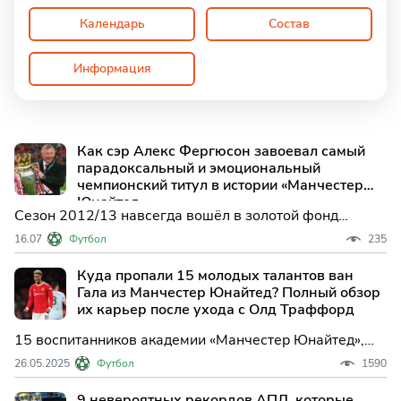
Календарь
Состав
Информация
Как сэр Алекс Фергюсон завоевал самый
парадоксальный и эмоциональный
чемпионский титул в истории «Манчестер
Юнайтед»
Сезон 2012/13 навсегда вошёл в золотой фонд
футбольной истории как лебединая песня сэра Алекса
16.07
Футбол
235
Фергюсона. «Энциклопедия Sportliga.com»
представляет собой монументальный разбор этого
Куда пропали 15 молодых талантов ван
классического похода: от жгучей боли на «Стадионе
Гала из Манчестер Юнайтед? Полный обзор
Света» до великого
их карьер после ухода с Олд Траффорд
15 воспитанников академии «Манчестер Юнайтед»,
дебютировавших при Луи ван Гале, и их дальнейшие
26.05.2025
Футбол
1590
карьеры — от взлётов до новых вызовов в футболе.
9 невероятных рекордов АПЛ, которые