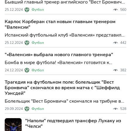
Бывший главный тренер английского "Вест Бромвича"
и греческого "Олимпиакоса" Карлос Корберан
25.12.2024
Футбол
560
возглавил испанскую "Валенсию", сообщается на
официальном сайте "мышей". Кон...
Карлос Корберан стал новым главным тренером
"Валенсии"
Испанский футбольный клуб «Валенсия» представил
нового главного тренера - Карлоса Корберана,
25.12.2024
Футбол
442
который ранее работал в «Вест Бромвиче». Этот шаг
был сделан в связи с неудовлетворительными
"«Валенсия» выбрала нового главного тренера"
результатами команды в текущем сезоне.
Бомба в мире футбола! «Валенсия» готовится к
революционным переменам - на пост главного
24.12.2024
Футбол
382
тренера клуба может прийти Карлос Корберан.
Трагедия на футбольном поле: болельщик "Вест
Бромвича" скончался во время матча с "Шеффилд
Уэнсдей"
Болельщик "Вест Бромвича" скончался на трибуне во
время выездного матча против "Шеффилд Уэнсдей" в
29.09.2024
Футбол
528
рамках первенства английской Чемпионшип-лиги,
сообщается на официальном...
"Наполи" подтвердил трансфер Лукаку из
"Челси"