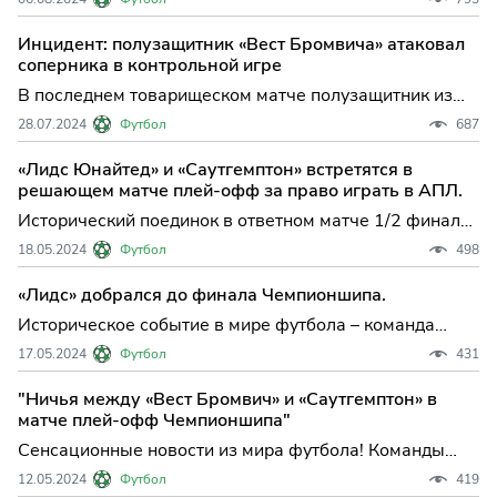
последним данным, футболист нацелен на переход в
«Кан» по статусу свободного агента.
Инцидент: полузащитник «Вест Бромвича» атаковал
соперника в контрольной игре
В последнем товарищеском матче полузащитник из
«Вест Бромвича» Джейсон Молумби вызвал скандал,
28.07.2024
Футбол
687
ударив в лицо полузащитника команды «Мальорки»
Самуэля Кошту. Инцидент произошел после того, как
«Лидс Юнайтед» и «Саутгемптон» встретятся в
Молумби был сфолен Кошту и не скрывал своего
решающем матче плей-офф за право играть в АПЛ.
негодования.
Исторический поединок в ответном матче 1/2 финала
плей-офф Чемпионшипа за выход в английскую
18.05.2024
Футбол
498
Премьер-лигу завершился. На поле встретились
«Саутгемптон» и «Вест Бромвич Альбион». Матч
«Лидс» добрался до финала Чемпионшипа.
проходил на стадионе «Сент-Мэри» в Саутгемптоне
Историческое событие в мире футбола – команда
(Англия).
«Лидс» блестяще вышла в финал плей-офф
17.05.2024
Футбол
431
Чемпионшипа, разгромив соперника «Норвич» со
счётом 4:0.
"Ничья между «Вест Бромвич» и «Саутгемптон» в
матче плей-офф Чемпионшипа"
Сенсационные новости из мира футбола! Команды
"Вест Бромвич" и "Саутгемптон" не смогли определить
12.05.2024
Футбол
419
победителя в первом матче 1/2 финала плей-офф