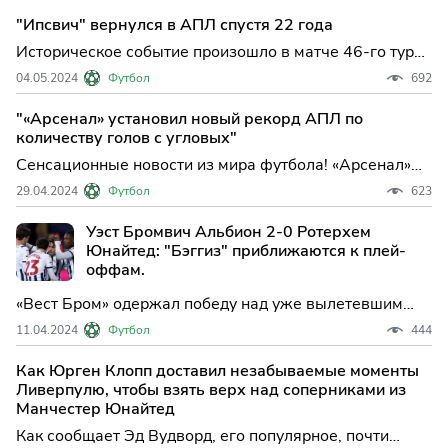
Чемпионшипа. Встреча завершилась вничью со
"Ипсвич" вернулся в АПЛ спустя 22 года
счётом 0:0.
Историческое событие произошло в матче 46-го тура
английского Чемпионшипа, где команда «Ипсвич»
04.05.2024
Футбол
692
одержала победу над «Хаддерсфилдом» со счетом 2:0.
Этот результат позволил «Ипсвичу» гарантировать
"«Арсенал» установил новый рекорд АПЛ по
себе выход в английскую Премьер-лигу.
количеству голов с угловых"
Сенсационные новости из мира футбола! «Арсенал»
продолжает поражать своих болельщиков и
29.04.2024
Футбол
623
экспертов. Команда смогла забить целых 16 голов с
угловых за нынешний сезон.
Уэст Бромвич Альбион 2-0 Ротерхем
Юнайтед: "Бэггиз" приближаются к плей-
оффам.
«Вест Бром» одержал победу над уже вылетевшим
«Ротерем» со счетом 2:0 на стадионе «Хоторнс»,
11.04.2024
Футбол
444
укрепив свою позицию в плей-офф
Чемпионшипа.Брэндон Томас-Асанте и Джон Свифт
Как Юрген Клопп доставил незабываемые моменты
обеспечили победу, воспользовавшись просчетами
Ливерпулю, чтобы взять верх над соперниками из
преследующих команд.
Манчестер Юнайтед
Как сообщает Эд Вудворд, его популярное, почти