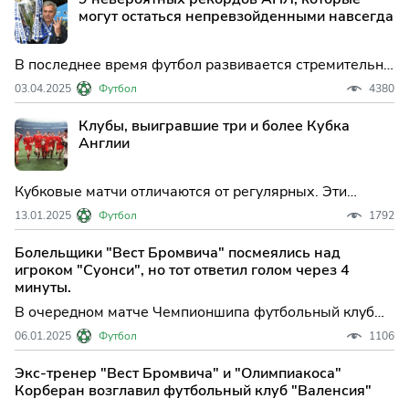
могут остаться непревзойденными навсегда
В последнее время футбол развивается стремительно
быстро, и складывается ощущение, что рекордов,
03.04.2025
Футбол
4380
которые существуют более 15 лет, уже не осталось.
Однако в Английской Премьер-Лиге еще есть
Клубы, выигравшие три и более Кубка
достижения, которые побить будет сложно. А
Англии
возможно, они и ос
Кубковые матчи отличаются от регулярных. Эти
команды знают, как в них побеждать
13.01.2025
Футбол
1792
Болельщики "Вест Бромвича" посмеялись над
игроком "Суонси", но тот ответил голом через 4
минуты.
В очередном матче Чемпионшипа футбольный клуб
«Суонси» сыграл вничью против команды «Вест
06.01.2025
Футбол
1106
Бромвич» со счётом 1:1. На 88-й минуте игры на поле
появился полузащитник «Суонси» - известный Джо
Экс-тренер "Вест Бромвича" и "Олимпиакоса"
Аллен, который ранее выступал за «Ливерпуль».
Корберан возглавил футбольный клуб "Валенсия"