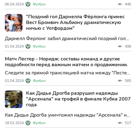
апокрифическое и в конечном итоге неудачное
06.04.2024
Футбол
446
предложение было похоже на Диснейленд. Однако
это было недостаточно, чтобы убедить Юргена Клоппа
"Поздний гол Дарнелла Фёрлонга принес
присоединиться к «Манчестер Юнайтед».
Вест Бромвич Альбиону драматическую
ничью с Уотфордом"
Дарнелл Ферлонг забил драматический поздний гол
за "Вест Бромвич", когда они заработали еще одно
01.04.2024
Футбол
498
очко в борьбе за плей-офф Чемпионшипа Sky Bet,
сыграв на выезде ничью 2-2 против "Уотфорда".
Матч Лестер - Норидж: составы команд и другие
подробности перед важным матчем о продвижении.
Следите за прямой трансляцией матча между "Лестер
Сити" и "Норидж Сити" в Чемпионшипе сегодня.
01.04.2024
Футбол
585
Как Дидье Дрогба разрушил надежды
"Арсенала" на трофей в финале Кубка 2007
года
Как Дидье Дрогба уничтожил надежды "Арсенала" на
победу в Кубке лиги в Уэльсе В 2007 году "Арсенал"
18.03.2024
Футбол
517
стремился к своей первой победе в Кубке лиги с тех
пор, как выиграл трофей в матче с "Шеффилд