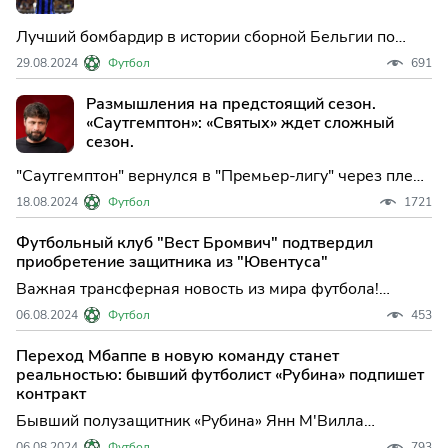
Лучший бомбардир в истории сборной Бельгии по
футболу Ромелу Лукаку покинул лондонский "Челси" и
29.08.2024
Футбол
691
стал игроком "Наполи", сообщается в официальном
аккаунте итальянского клу...
Размышления на предстоящий сезон.
«Саутгемптон»: «Святых» ждет сложный
сезон.
"Саутгемптон" вернулся в "Премьер-лигу" через плей-
офф. Ожидается сложный сезон и возможное
18.08.2024
Футбол
1721
выбывание. Команда имеет некоторое преимущество
владения мячом, но их оборона уязвима.
Футбольный клуб "Вест Бромвич" подтвердил
приобретение защитника из "Ювентуса"
Важная трансферная новость из мира футбола!
Защитник итальянского клуба «Ювентус» Джанлука
06.08.2024
Футбол
453
Фработта переходит в состав английской команды
«Вест Бромвич».
Переход Мбаппе в новую команду станет
реальностью: бывший футболист «Рубина» подпишет
контракт
Бывший полузащитник «Рубина» Янн М'Вилла
готовится к возвращению на родину - во Францию. По
06.08.2024
Футбол
793