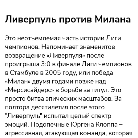
Ливерпуль против Милана
Это неотъемлемая часть истории Лиги
чемпионов. Напоминает знаменитое
возвращение «Ливерпуля» после
проигрыша 3:0 в финале Лиги чемпионов
в Стамбуле в 2005 году, или победа
«Милан» двумя годами позже над
«Мерсисайдерс» в борьбе за титул. Это
просто битва эпических масштабов. За
полтора десятилетия после этого
"Ливерпуль" испытал целый спектр
эмоций. Подопечные Юргена Клоппа –
агрессивная, атакующая команда, которая