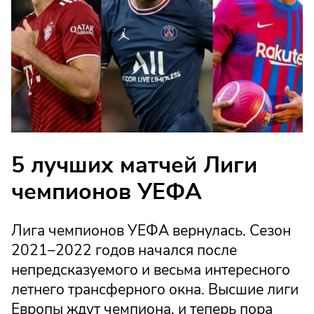
5 лучших матчей Лиги
чемпионов УЕФА
Лига чемпионов УЕФА вернулась. Сезон
2021–2022 годов начался после
непредсказуемого и весьма интересного
летнего трансферного окна. Высшие лиги
Европы ждут чемпиона, и теперь пора