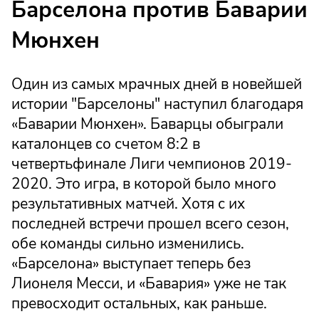
Барселона против Баварии
Мюнхен
Один из самых мрачных дней в новейшей
истории "Барселоны" наступил благодаря
«Баварии Мюнхен». Баварцы обыграли
каталонцев со счетом 8:2 в
четвертьфинале Лиги чемпионов 2019-
2020. Это игра, в которой было много
результативных матчей. Хотя с их
последней встречи прошел всего сезон,
обе команды сильно изменились.
«Барселона» выступает теперь без
Лионеля Месси, и «Бавария» уже не так
превосходит остальных, как раньше.