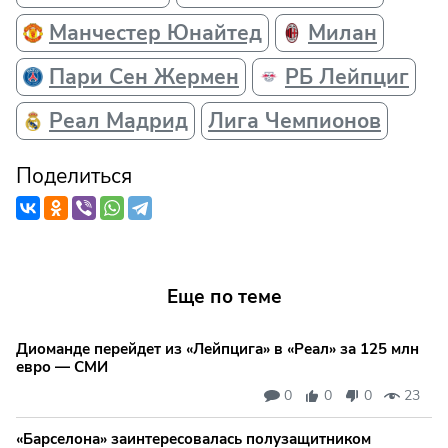
Манчестер Юнайтед
Милан
Пари Сен Жермен
РБ Лейпциг
Реал Мадрид
Лига Чемпионов
Поделиться
Еще по теме
Диоманде перейдет из «Лейпцига» в «Реал» за 125 млн
евро — СМИ
0
0
0
23
«Барселона» заинтересовалась полузащитником