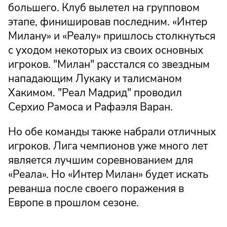
большего. Клуб вылетел на групповом
этапе, финишировав последним. «Интер
Милану» и «Реалу» пришлось столкнуться
с уходом некоторых из своих основных
игроков. "Милан" расстался со звездным
нападающим Лукаку и талисманом
Хакимом. "Реал Мадрид" проводил
Серхио Рамоса и Рафаэля Варан.
Но обе команды также набрали отличных
игроков. Лига чемпионов уже много лет
является лучшим соревнованием для
«Реала». Но «Интер Милан» будет искать
реванша после своего поражения в
Европе в прошлом сезоне.