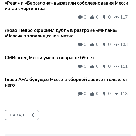
«Реал» и «Барселона» выразили соболезнования Месси
из-за смерти отца
0
0
0
117
Жоао Педро оформил дубль в разгроме «Милана»
«Челси» в товарищеском матче
0
0
0
103
СМИ: отец Месси умер в возрасте 69 лет
0
0
0
111
Глава AFA: будущее Месси в сборной зависит только от
него
0
0
0
113