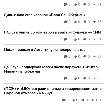
0
0
0
71
Динь снова стал игроком «Пари Сен-Жермен»
0
0
0
88
ПСЖ заплатит 36 млн евро за вратаря Судзуки — СМИ
0
0
0
91
Месси приехал в Аргентину на похороны отца
0
0
0
87
Де Пауль поддержал Месси после поражения «Интер
Майами» в Кубке лиг
0
0
0
89
«ПСЖ» и «МЮ» сыграли вничью в товарищеском матче,
Сафонов отыграл 76 минут
0
0
0
101