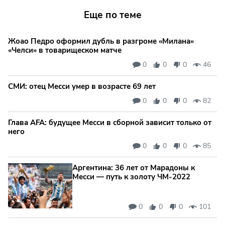
Еще по теме
Жоао Педро оформил дубль в разгроме «Милана»
«Челси» в товарищеском матче
0
0
0
46
СМИ: отец Месси умер в возрасте 69 лет
0
0
0
82
Глава AFA: будущее Месси в сборной зависит только от
него
0
0
0
85
Аргентина: 36 лет от Марадоны к
Месси — путь к золоту ЧМ‑2022
0
0
0
101