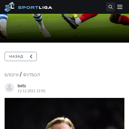
/
БЛОГИ
ФУТБОЛ
bets
12.12.2021 23:55