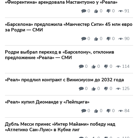
«Фиорентина» арендовала Мастантуоно у «Реала»
0
0
0
91
«Барселона» предложила «Манчестер Сити» 45 млн евро
за Родри — СМИ
0
0
0
90
Родри выбрал переход в «Барселону», отклонив
предложение «Реала» — СМИ
0
0
0
114
«Реал» продлил контракт с Винисиусом до 2032 года
0
0
0
125
«Реал» купил Диоманде у «Лейпцига»
0
0
0
84
Дубль Месси принес «Интер Майами» победу над
«Атлетико Сан-Луис» в Кубке лиг