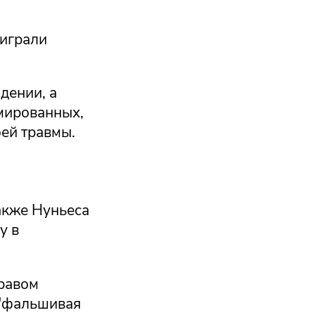
 играли
дении, а
вмированных,
оей травмы.
также Нуньеса
у в
правом
 "фальшивая