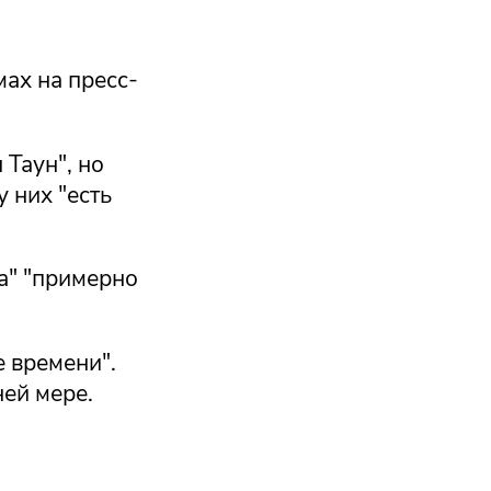
ах на пресс-
 Таун", но
 них "есть
а" "примерно
 времени".
ей мере.