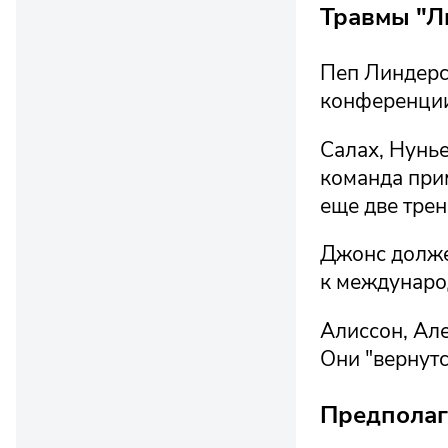
Травмы "Л
Пеп Линдерс 
конференции
Салах, Нунье
команда прим
еще две трен
Джонс долже
к междунаро
Алиссон, Ал
Они "вернутс
Предполаг