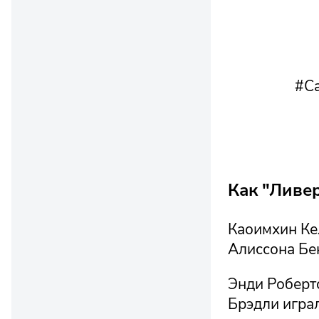
#C
Как "Ливе
Каоимхин Ке
Алиссона Бе
Энди Роберт
Брэдли игра