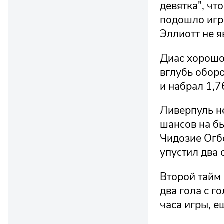
девятка", чт
подошло игро
Эллиотт не 
Диас хорошо
вглубь обор
и набрал 1,7
Ливерпуль не
шансов на бы
Чидозие Огб
упустил два 
Второй тайм
два гола с г
часа игры, е