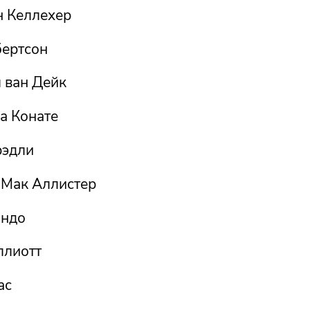
н Келлехер
бертсон
 ван Дейк
а Конате
рэдли
 Мак Аллистер
Эндо
ллиотт
ас