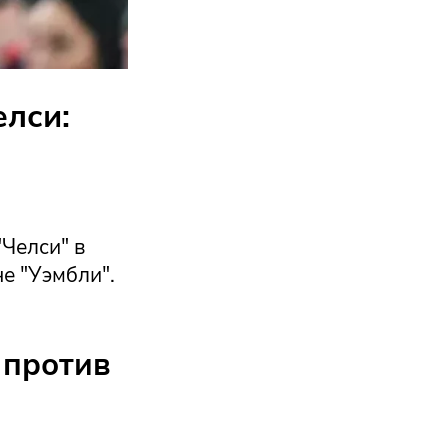
елси:
"Челси" в
е "Уэмбли".
 против