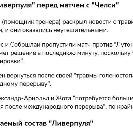
иверпуля" перед матчем с "Челси"
(помощник тренера) раскрыл новости о травм
, и они оказались неутешительными.
с и Собошлаи пропустили матч против "Лутон
ет решение в последнюю минуту, поскольку у
ировки".
н вернуться после своей "травмы голеностоп
дному перерыву".
ександр-Арнольд и Жота "потребуется больше
я после международного перерыва", по крайн
аемый состав "Ливерпуля"