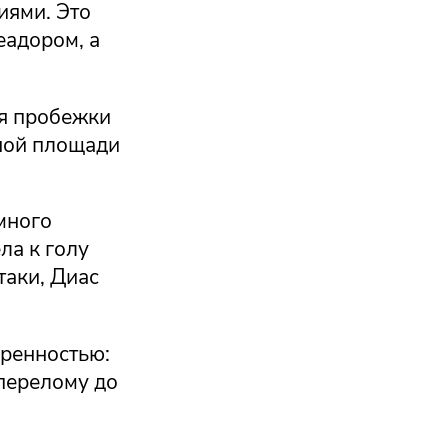
иями. Это
еадором, а
ая пробежки
фной площади
много
ла к голу
таки, Диас
ренностью:
 перелому до