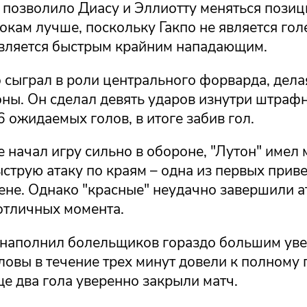
о позволило Диасу и Эллиотту меняться позиц
кам лучше, поскольку Гакпо не является гол
является быстрым крайним нападающим.
 сыграл в роли центрального форварда, дел
оны. Он сделал девять ударов изнутри штра
6 ожидаемых голов, в итоге забив гол.
 начал игру сильно в обороне, "Лутон" имел 
струю атаку по краям – одна из первых приве
ене. Однако "красные" неудачно завершили а
отличных момента.
 наполнил болельщиков гораздо большим уве
оловы в течение трех минут довели к полному
ще два гола уверенно закрыли матч.