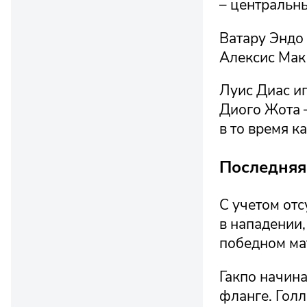
– центральн
Ватару Эндо 
Алексис Мак
Луис Диас иг
Диого Жота 
в то время к
Последняя
С учетом отс
в нападении,
победном мат
Гакпо начина
фланге. Голл