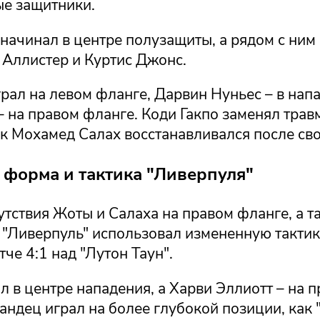
ые защитники.
начинал в центре полузащиты, а рядом с ним
 Аллистер и Куртис Джонс.
рал на левом фланге, Дарвин Нуньес – в напа
– на правом фланге. Коди Гакпо заменял тра
ак Мохамед Салах восстанавливался после св
 форма и тактика "Ливерпуля"
утствия Жоты и Салаха на правом фланге, а 
 "Ливерпуль" использовал измененную тактик
че 4:1 над "Лутон Таун".
л в центре нападения, а Харви Эллиотт – на 
андец играл на более глубокой позиции, как