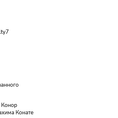
lty7
ванного
а Конор
ахима Конате