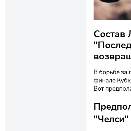
Состав 
"Послед
возвра
В борьбе за 
финале Кубка
Вот предпол
Предпол
"Челси"