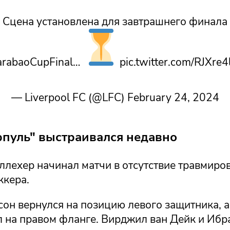
Сцена установлена для завтрашнего финала
arabaoCupFinal…
pic.twitter.com/RJXre4
— Liverpool FC (@LFC) February 24, 2024
рпуль" выстраивался недавно
ллехер начинал матчи в отсутствие травмиро
ккера.
сон вернулся на позицию левого защитника, 
л на правом фланге. Вирджил ван Дейк и Ибр