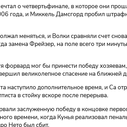
ечтал о четвертьфинале, в которое они прош
2006 года, и Миккель Дамсгорд пробил штраф
олжал меняться, и Волки сравняли счет снова
гда замена Фрейзер, на поле всего три минуты
я форвард мог бы принести победу хозяевам,
вершил великолепное спасение на ближней д
та наступило дополнительное время, и Са от
иста в стойку вскоре после перерыва.
рвали заслуженную победу в концовке перво
ного времени, когда Кунья реализовал пенал
дро Нето был сбит.