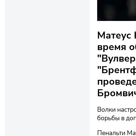
Матеус 
время о
"Вулвер
"Брентф
проведе
Бромвич
Волки настр
борьбы в до
Пенальти Ма