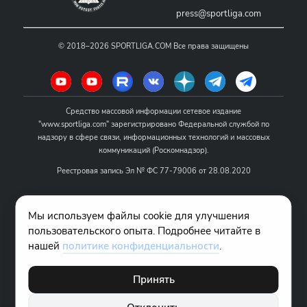
press@sportliga.com
©
2018–2026
SPORTLIGA.COM
Все права защищены
Средство массовой информации сетевое издание
"www.sportliga.com" зарегистрировано Федеральной службой по
надзору в сфере связи, информационных технологий и массовых
коммуникаций (Роскомнадзор).
Реестровая запись Эл № ФС 77-79006 от 28.08.2020
Название - www.sportliga.com
Мы используем файлы cookie для улучшения
Учредитель СМИ сетевого издания "www.sportliga.com": ИП Чамин
пользовательского опыта. Подробнее читайте в
О.Н.
нашей
политике конфиденциальности
.
Главный редактор СМИ сетевого издания "www.sportliga.com":
Хаимов Д.И.
Принять
18+