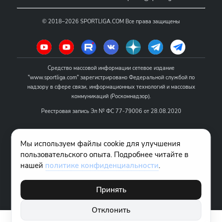
©
2018–2026
SPORTLIGA.COM
Все права защищены
Средство массовой информации сетевое издание
"www.sportliga.com" зарегистрировано Федеральной службой по
надзору в сфере связи, информационных технологий и массовых
коммуникаций (Роскомнадзор).
Реестровая запись Эл № ФС 77-79006 от 28.08.2020
Название - www.sportliga.com
Мы используем файлы cookie для улучшения
Учредитель СМИ сетевого издания "www.sportliga.com": ИП Чамин
пользовательского опыта. Подробнее читайте в
О.Н.
нашей
политике конфиденциальности
.
Главный редактор СМИ сетевого издания "www.sportliga.com":
Хаимов Д.И.
Принять
18+
Отклонить