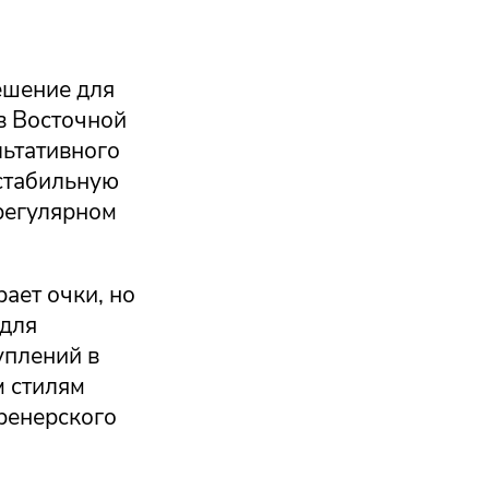
ешение для
в Восточной
льтативного
 стабильную
 регулярном
ает очки, но
 для
уплений в
м стилям
ренерского