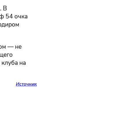
. В
ф 54 очка
ардиром
ом — не
ющего
 клуба на
Источник