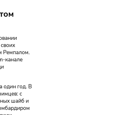
атом
овании
 своих
м Ремпалом.
m-канале
ди
 один год. В
имцев: с
нных шайб и
бомбардиром