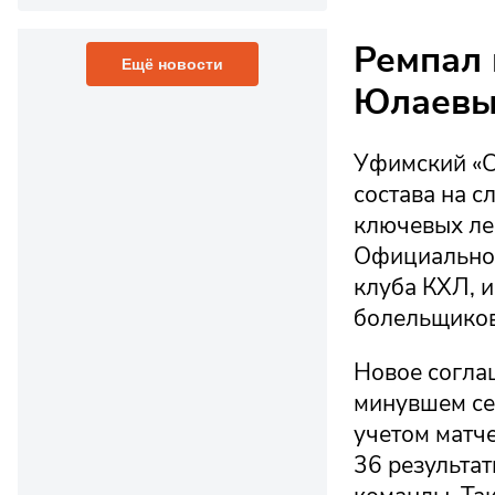
Ремпал 
Ещё новости
Юлаевы
Уфимский «С
состава на с
ключевых ле
Официальное
клуба КХЛ, и
болельщиков
Новое согла
минувшем се
учетом матч
36 результат