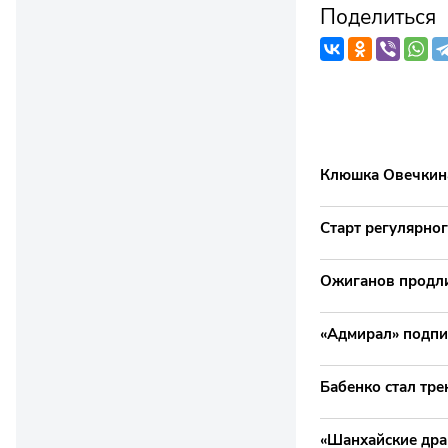
Поделиться
Клюшка Овечкина
Старт регулярног
Ожиганов продли
«Адмирал» подпис
Бабенко стал тр
«Шанхайские дра