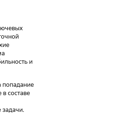
лючевых
точной
хие
ма
бильность и
а попадание
 в составе
 задачи.