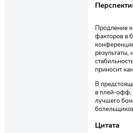
Перспекти
Продление к
факторов в б
конференции
результаты, 
стабильност
приносит ка
В предстоящ
в плей-офф, 
лучшего бом
болельщиков
Цитата