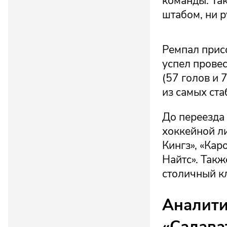
команды. Та
штабом, ни р
Ремпал присо
успел провес
(57 голов и 
из самых ста
До переезда
хоккейной ли
Кингз», «Кар
Найтс». Такж
столичный кл
Аналити
«Салава