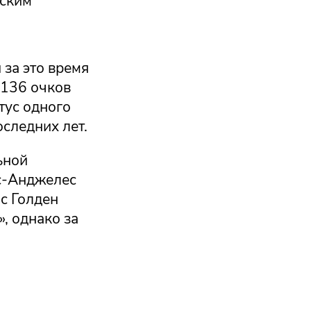
рским
 за это время
 136 очков
тус одного
следних лет.
ьной
ос-Анджелес
ас Голден
, однако за