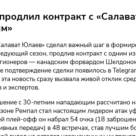
продлил контракт с «Салав
м»
алават Юлаев» сделал важный шаг в формир
ледующий сезон, продлив контракт с одним из
гионеров — канадским форвардом Шелдоно
 подтверждение сделки появилось в Telegra
 эта новость сразу вызвала живой отклик сре
 и экспертов.
шение с 30-летним нападающим рассчитано на
зоне Ремпал стал настоящим лидером атак уф
ей плей-офф он набрал 54 очка (18 заброше
ивных передач) в 48 встречах, став лучшим 