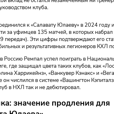
кой вклад не остался незамеченным ни трене
уководством клуба.
единился к «Салавату Юлаеву» в 2024 году и
ти за уфимцев 135 матчей, в которых набрал
79 передач). Эти цифры подтверждают его ста
бильных и результативных легионеров КХЛ по
 в Россию Ремпал успел поиграть в Национал
ге, где защищал цвета таких клубов, как «Л
олина Харрикейнз», «Ванкувер Кэнакс» и «Вег
е он числился в системе «Вашингтон Кэпиталз»
уб в НХЛ так и не дебютировал.
ка: значение продления для
та Юлаева»