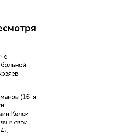
есмотря
тче
тбольной
хозяев
манов (16-я
и,
вин Келси
мяч в свои
4).