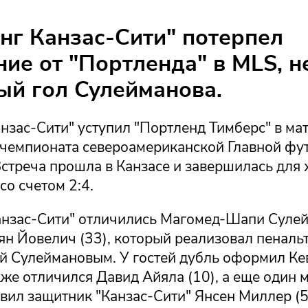
нг Канзас-Сити" потерпел
ие от "Портленда" в MLS, н
ый гол Сулейманова.
нзас-Сити" уступил "Портленд Тимберс" в ма
 чемпионата североамериканской Главной фу
Встреча прошла в Канзасе и завершилась для 
о счетом 2:4.
Канзас-Сити" отличились Магомед-Шапи Сулей
ян Йовелич (33), который реализовал пенальт
й Сулеймановым. У гостей дубль оформил Ке
акже отличился Давид Айяла (10), а еще один 
вил защитник "Канзас-Сити" Янсен Миллер (5