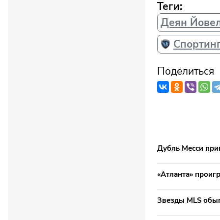
Теги:
Деян Йове
Спортинг
Поделиться
Дубль Месси прин
«Атланта» проиг
Звезды MLS обыг