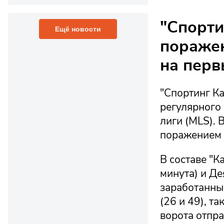
"Спорти
Ещё новости
поражен
на перв
"Спортинг Ка
регулярного
лиги (MLS). 
поражением с
В составе "
минута) и Де
заработанны
(26 и 49), т
ворота отпра