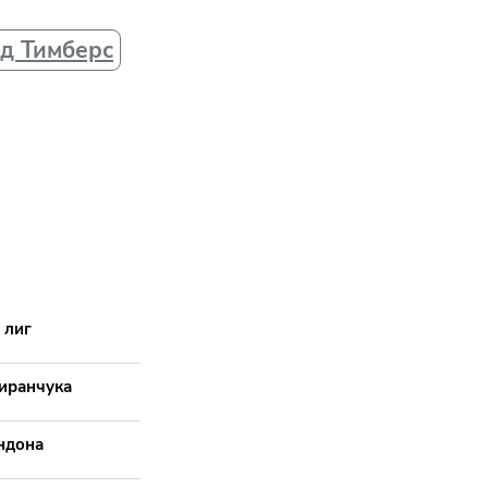
д Тимберс
 лиг
Миранчука
ндона