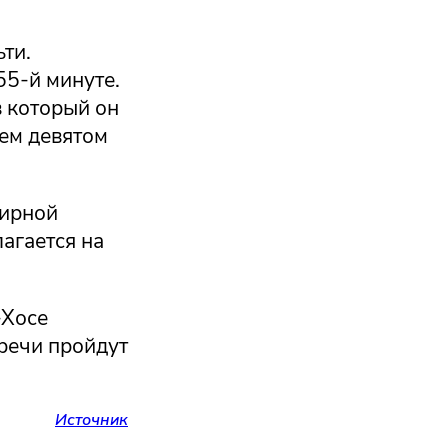
ти.
55-й минуте.
в который он
оем девятом
нирной
агается на
-Хосе
тречи пройдут
Источник