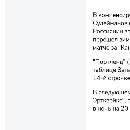
В компенсир
Сулейманов в
Россиянин за
перешел зим
матче за "Кан
"Портленд" (
таблице Запа
14-й строчке
В следующем 
Эртквейкс", 
в ночь на 20