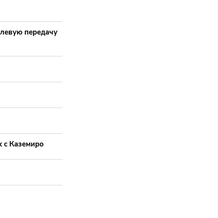
олевую передачу
 с Каземиро