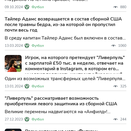
революционизировать сборную США. Он еще не
09.10.2024
Футбол
880
провел свой первый матч и уже заявил, что изменит
то, как вещи делались в раздевалке.
Тайлер Адамс возвращается в состав сборной США
после травмы бедра, из-за которой он пропустил
почти весь год
В среду капитан Тайлер Адамс был включен в состав
из 23 игроков сборной США на полуфинал
13.03.2024
Футбол
1060
КОНКАКАФ Нэйшнс Лиги против Ямайки на
следующей неделе, после того как он провел лишь
Игрок, на которого претендует "Ливерпуль"
один матч за клуб и сборную в прошлом году из-за
с зарплатой £50 тыс. в неделю, отвечает на
травмы бедра.
комментарий в Instagram, в котором его
умоляют подписать контракт с "красными".
Один из возможных трансферных целей "Ливерпуля"
вызвал интересную реакцию на один комментарий под
13.01.2024
Футбол
325
его последним постом в Instagram.
"Ливерпуль" рассматривает возможность
приобретения левого защитника из сборной США
Великие перемены надвигаются на «Анфилд»!
Легендарный «Ливерпуль» готовит сенсацию, которая
27.12.2023
Футбол
244
может потрясти футбольный мир. По информации
известного источника 90min, «красные» нацелились