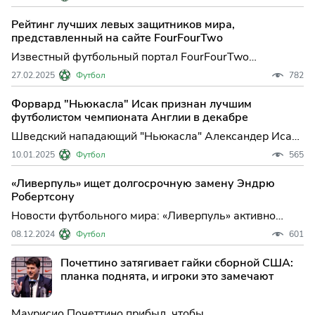
недели, отправится в столицу и встретится с
«Фулхэмом» на стадионе «Крейвен Коттедж».
Рейтинг лучших левых защитников мира,
представленный на сайте FourFourTwo
Известный футбольный портал FourFourTwo
представил свой рейтинг лучших левых защитников
27.02.2025
Футбол
782
мира, в котором представлено 10 ярких специалистов.
На вершине списка оказался Йошко Гвардиол из
Форвард "Ньюкасла" Исак признан лучшим
«Манчестер Сити», представляющий Хорватию.
футболистом чемпионата Англии в декабре
Шведский нападающий "Ньюкасла" Александер Исак
признан лучшим футболистом декабря в Английской
10.01.2025
Футбол
565
премьер-лиге (АПЛ), сообщается на странице турнира
в соцсети X. В прошедше...
«Ливерпуль» ищет долгосрочную замену Эндрю
Робертсону
Новости футбольного мира: «Ливерпуль» активно
ищет замену для своего 30-летнего защитника, Эндрю
08.12.2024
Футбол
601
Робертсона. По информации источников, в шорт-листе
«Красных» находятся Милош Керкеж из «Борнмута» и
Почеттино затягивает гайки сборной США:
Энтони Робинсон из «Фулхэма».
планка поднята, и игроки это замечают
Маурисио Почеттино прибыл, чтобы