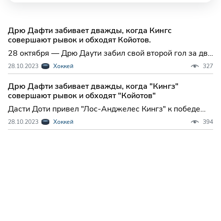
Дрю Дафти забивает дважды, когда Кингс
совершают рывок и обходят Койотов.
28 октября — Дрю Даути забил свой второй гол за две
минуты до конца матча, и "Лос-Анджелес Кингз"
28.10.2023
Хоккей
327
смогли реабилитироваться после пропущенных
четырех голов в первые девять минут и одержали
Дрю Дафти забивает дважды, когда "Кингз"
победу со счетом 5-4 над "Аризона Койотс" в пятницу
совершают рывок и обходят "Койотов"
в Темпе, А
Дасти Доти привел "Лос-Анджелес Кингз" к победе
над "Аризона Койотиз" со счетом 5:4 28 октября -
28.10.2023
Хоккей
394
Дасти Доти забил второй гол подряд за две минуты до
конца матча и "Лос-Анджелес Кингз" смогли
совершить ралли и выиграли со счетом 5:4 у "Аризона
Койотиз