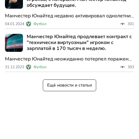
место в
обсуждает будущее.
Манчестер Юнайтед недавно активировал однолетние
продления контрактов нескольких игроков, но Эрик
04.01.2024
Футбол
301
тен Хаг назвал еще двух звезд, с которыми клуб из
Манчестера ведет переговоры о их будущем.
Манчестер Юнайтед продлевает контракт с
"технически виртуозным" игроком с
зарплатой в 170 тысяч в неделю.
Манчестер Юнайтед неожиданно потерпел поражение
от Ноттингем Форест 30 декабря. Команда Эрика тен
31.12.2023
Футбол
393
Хага стремилась одержать победу, которая могла бы
временно поднять их на шестое место.
Ещё новости и статьи