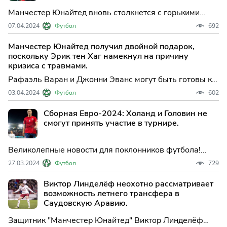
Манчестер Юнайтед вновь столкнется с горькими
соперниками Ливерпулем в повторе их эпической
07.04.2024
Футбол
692
битвы в четвертьфинале Кубка Англии всего три
недели назад.
Манчестер Юнайтед получил двойной подарок,
поскольку Эрик тен Хаг намекнул на причину
кризиса с травмами.
Рафаэль Варан и Джонни Эванс могут быть готовы к
поездке "Манчестер Юнайтед" на матч с "Челси",
03.04.2024
Футбол
602
поскольку Эрик тен Хаг заявил, что у него есть
представление о том, почему его команда переживает
Сборная Евро-2024: Холанд и Головин не
кризис с травмами.
смогут принять участие в турнире.
Великолепные новости для поклонников футбола!
Сборная России, а также другие команды, такие как
27.03.2024
Футбол
729
Швеция, Греция, Финляндия, Ирландия, и другие,
могли бы бороться за выход в плей-офф Евро-2024.
Виктор Линделёф неохотно рассматривает
возможность летнего трансфера в
Саудовскую Аравию.
Защитник "Манчестер Юнайтед" Виктор Линделёф