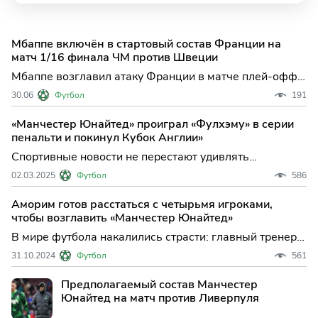
Мбаппе включён в стартовый состав Франции на
матч 1/16 финала ЧМ против Швеции
Мбаппе возглавил атаку Франции в матче плей-офф
ЧМ против Швеции: стартовые составы и ключевые
30.06
Футбол
191
факты Французская сборная выходит на поле в Нью-
Йорке в статусе одного из фаворитов чемпионата
«Манчестер Юнайтед» проиграл «Фулхэму» в серии
мира, а Килиан Мбаппе вновь занимает место в
пенальти и покинул Кубок Англии»
стартовом со
Спортивные новости не перестают удивлять
болельщиков! В матче 1/8 финала Кубка Англии
02.03.2025
Футбол
586
"Манчестер Юнайтед" не смог одолеть "Фулхэм" на
своем поле. Счет после основного времени и
Аморим готов расстаться с четырьмя игроками,
дополнительных 90 минут остался ничейным — 1:1.
чтобы возглавить «Манчестер Юнайтед»
В мире футбола накалились страсти: главный тренер
«Спортинга» Рубен Аморим может стать новым
31.10.2024
Футбол
561
наставником «Манчестер Юнайтед». По информации
источников, португальский специалист уже близок к
Предполагаемый состав Манчестер
подписанию контракта с английским клубом.
Юнайтед на матч против Ливерпуля