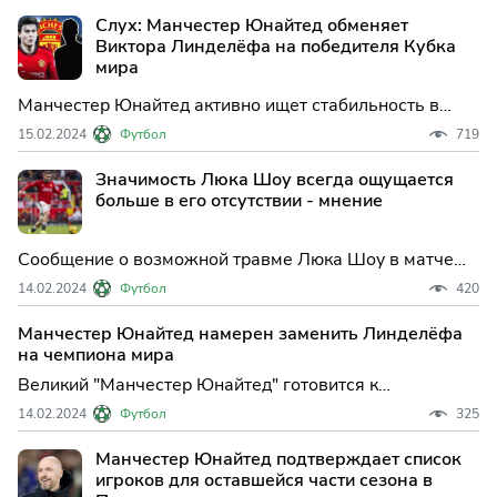
прошлого года из-за проблем с мышцами, английский
Слух: Манчестер Юнайтед обменяет
футболист переживает травматический сезон.
Виктора Линделёфа на победителя Кубка
мира
Манчестер Юнайтед активно ищет стабильность в
обороне и рассматривает возможность перестроить
15.02.2024
Футбол
719
свою защитную линию.
Значимость Люка Шоу всегда ощущается
больше в его отсутствии - мнение
Сообщение о возможной травме Люка Шоу в матче
против "Астон Виллы" вызвало понятную тревогу
14.02.2024
Футбол
420
среди болельщиков "Манчестер Юнайтед".
Манчестер Юнайтед намерен заменить Линделёфа
на чемпиона мира
Великий "Манчестер Юнайтед" готовится к
переменым в своей защите. По информации
14.02.2024
Футбол
325
источников, клуб планирует заменить шведского
защитника Виктора Линделёфа на опытного
Манчестер Юнайтед подтверждает список
футболиста из "Интера" - Бенжамена Павара.
игроков для оставшейся части сезона в