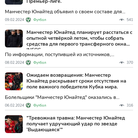
Премьер-лиге.
Манчестер Юнайтед объявил о своем составе для
оставшейся части сезона в Премьер-лиге. Это
09.02.2024
Футбол
541
обычная практика для клубов Премьер-лиги после
окончания январского трансферного окна.
Манчестер Юнайтед планирует расстаться с
опытной четвёркой летом, чтобы собрать
средства для первого трансферного окна
INEOS.
По информации, поступившей из источников,
"Манчестер Юнайтед" планирует продать четырех
08.02.2024
Футбол
370
игроков, чтобы собрать средства на летнее
трансферное окно, которое станет первым под
Ожидаем возвращения: Манчестер
управлением INEOS.
Юнайтед раскрывает сроки отсутствия на
поле важного победителя Кубка мира.
Болельщики "Манчестер Юнайтед" оказались в
тревоге после того, как Лисандро Мартинес получил
06.02.2024
Футбол
316
травму колена в недавней победе со счетом 3:0 над
"Вест Хэм Юнайтед", и комментарии Эрика тен Хага
"Тревожная травма: Манчестер Юнайтед
после матча не помогли снять беспокойство.
получает удручающий удар по звезде
‘Выдающаяся’"