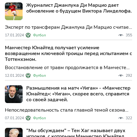
сообщают источники ESPN.
Журналист Джанлука Ди Марцио дает
обновление о будущем Виктора Линделофа.
Эксперт по трансферам Джанлука Ди Марцио считает,
что если Виктор Линделеф покинет Манчестер
17.01.2024
Футбол
355
Юнайтед, у него будет только один выбор в Италии.
Манчестер Юнайтед получает усиление
возвращением ключевой троицы перед испытанием с
Тоттенхэмом.
Восстановление от травм продолжается в Манчестер
Юнайтед, и команда может быть усилена в
12.01.2024
Футбол
292
предстоящем матче против Тоттенхэма. Касемиро,
Лисандро Мартинес и Люк Шоу могут вернуться в
Размышления на матч «Уиган» - «Манчестер
строй после долгих перерывов.
Юнайтед»: «Уиган», скорее всего, справится
со своей задачей.
Непоследовательность стала главной темой сезона
«Красных дьяволов», и они не будут полны
07.01.2024
Футбол
322
уверенности, отправляясь в гости к «Уигану» на матч
третьего раунда «Кубка Англии» в понедельник (23.15
"Мы обсуждаем" – Тен Хаг называет двух
мск.), несмотря на то, что хозяева занимают 17-е
игроков, с которыми Манчестер Юнайтед