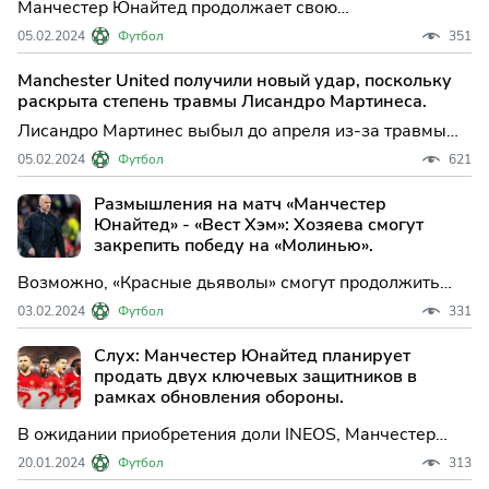
Манчестер Юнайтед продолжает свою
беспроигрышную серию в 2024 году, разгромив Вест
05.02.2024
Футбол
351
Хэм Юнайтед со счетом 3:0 в Премьер-лиге. Однако, в
ходе матча возникла проблема с ключевым
Manchester United получили новый удар, поскольку
защитником Лисандро Мартинесом.
раскрыта степень травмы Лисандро Мартинеса.
Лисандро Мартинес выбыл до апреля из-за травмы
колена, полученной в матче между Манчестер
05.02.2024
Футбол
621
Юнайтед и Вест Хэмом со счетом 3:0 в воскресенье.
Однако проблема с медиальным коллатеральным
Размышления на матч «Манчестер
связкой оказалась менее серьезной, чем опасался
Юнайтед» - «Вест Хэм»: Хозяева смогут
сам Юнайтед.
закрепить победу на «Молинью».
Возможно, «Красные дьяволы» смогут продолжить
свое возрождение в воскресенье (17.00 мск.), когда
03.02.2024
Футбол
331
тренер Дэвид Мойес привезет в Манчестер команду
«Вест Хэм», ведь гости прибудут в неоднозначной
Слух: Манчестер Юнайтед планирует
форме.
продать двух ключевых защитников в
рамках обновления обороны.
В ожидании приобретения доли INEOS, Манчестер
Юнайтед готовится к стратегической перестройке
20.01.2024
Футбол
313
обороны в предстоящем летнем трансферном окне,