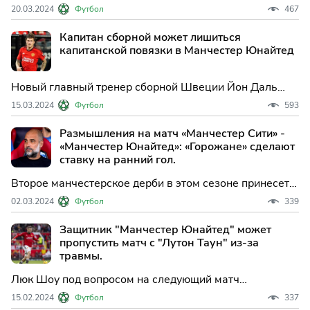
ответил на слухи о возможном переходе в
20.03.2024
Футбол
467
Саудовскую Аравию. Этим летом в "Манчестер
Юнайтед" ожидается много изменений, и Линделёф
Капитан сборной может лишиться
может быть одним из игроков, которые будут проданы.
капитанской повязки в Манчестер Юнайтед
Новый главный тренер сборной Швеции Йон Даль
Томассон провел переговоры с защитником
15.03.2024
Футбол
593
"Манчестер Юнайтед" Виктором Линделёфом о его
роли капитана национальной команды.
Размышления на матч «Манчестер Сити» -
«Манчестер Юнайтед»: «Горожане» сделают
ставку на ранний гол.
Второе манчестерское дерби в этом сезоне принесет с
собой знакомый сюжет: «Манчестер Сити» будет
02.03.2024
Футбол
339
бороться за титул чемпиона «Премьер-лиги», а
«Манчестер Юнайтед» попытается спасти остатки
Защитник "Манчестер Юнайтед" может
репутации после очередного провального сезона.
пропустить матч с "Лутон Таун" из-за
травмы.
Люк Шоу под вопросом на следующий матч
Манчестер Юнайтед против Лутон Тауна в
15.02.2024
Футбол
337
воскресенье. После пропуска 16 матчей в конце