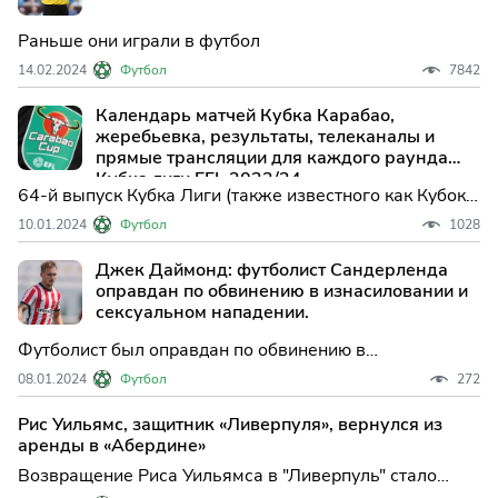
Раньше они играли в футбол
14.02.2024
Футбол
7842
Календарь матчей Кубка Карабао,
жеребьевка, результаты, телеканалы и
прямые трансляции для каждого раунда
Кубка лиги EFL 2023/24
64-й выпуск Кубка Лиги (также известного как Кубок
Carabao по имени спонсора) начался 8 августа, и мы
10.01.2024
Футбол
1028
теперь находимся на стадии полуфиналов.
Джек Даймонд: футболист Сандерленда
оправдан по обвинению в изнасиловании и
сексуальном нападении.
Футболист был оправдан по обвинению в
изнасиловании и сексуальном насилии над женщиной,
08.01.2024
Футбол
272
которую он впервые встретил на Tinder и пригласил к
себе домой.
Рис Уильямс, защитник «Ливерпуля», вернулся из
аренды в «Абердине»
Возвращение Риса Уильямса в "Ливерпуль" стало
неожиданным поворотом событий. Английский