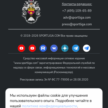
Контакты редакции:
+7 (495) 109-65-89
adv@sportliga.com
press@sportliga.com
©
2018–2026
SPORTLIGA.COM
Все права защищены
Средство массовой информации сетевое издание
"www.sportliga.com" зарегистрировано Федеральной службой по
надзору в сфере связи, информационных технологий и массовых
коммуникаций (Роскомнадзор).
Реестровая запись Эл № ФС 77-79006 от 28.08.2020
Название - www.sportliga.com
Мы используем файлы cookie для улучшения
Учредитель СМИ сетевого издания "www.sportliga.com": ИП Чамин
пользовательского опыта. Подробнее читайте в
О.Н.
нашей
политике конфиденциальности
.