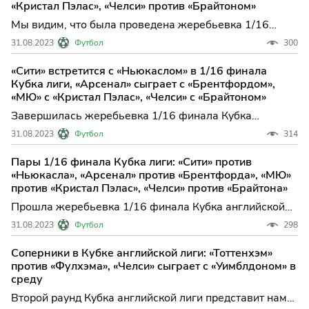
«Кристал Пэлас», «Челси» против «Брайтоном»
Мы видим, что была проведена жеребьевка 1/16
финала Кубка английской лиги. Это событие придало
31.08.2023
Футбол
300
турниру новую волну интереса и возбуждения. В этом
раунде мы сможем увидеть встречи между
«Сити» встретится с «Ньюкаслом» в 1/16 финала
следующими командами: «Ипсвич» против
Кубка лиги, «Арсенал» сыграет с «Брентфордом»,
«Вулверхэмптона»; «Эксетер»
«МЮ» с «Кристал Пэлас», «Челси» с «Брайтоном»
Завершилась жеребьевка 1/16 финала Кубка
английской лиги, оставив за собой
31.08.2023
Футбол
314
головокружительное ощущение непредсказуемости.
Пары команд, которые сойдутся на поле в третьем
Пары 1/16 финала Кубка лиги: «Сити» против
раунде турнира, уже определены и готовы доставить
«Ньюкасла», «Арсенал» против «Брентфорда», «МЮ»
нам массу футбольного удовольс
против «Кристал Пэлас», «Челси» против «Брайтона»
Прошла жеребьевка 1/16 финала Кубка английской
лиги. В третьем этапе соревнований встретятся
31.08.2023
Футбол
298
следующие дуэлирующиеся команды: «Ипсвич» –
«Вулверхэмптон»; «Эксетер» – «Лутон»; «Астон Вилла»
Соперники в Кубке английской лиги: «Тоттенхэм»
– «Эвертон»; «Манчестер Юнайтед» – «Кристал Пэлас»;
против «Фулхэма», «Челси» сыграет с «Уимблдоном» в
«Порт Вей
среду
Второй раунд Кубка английской лиги представит нам