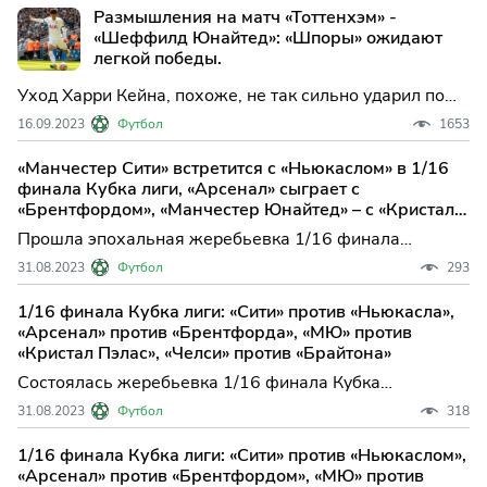
Лиги 1 и Лиги 2.
Размышления на матч «Тоттенхэм» -
«Шеффилд Юнайтед»: «Шпоры» ожидают
легкой победы.
Уход Харри Кейна, похоже, не так сильно ударил по
«Тоттенхэму», как ожидалось, и «Шпоры» подходят к
16.09.2023
Футбол
1653
поединку с «Шеффилд Юнайтед» в эти выходные в
хорошем настроении.
«Манчестер Сити» встретится с «Ньюкаслом» в 1/16
финала Кубка лиги, «Арсенал» сыграет с
«Брентфордом», «Манчестер Юнайтед» – с «Кристал
Пэлас», «Челси» – с «Брайтоном»
Прошла эпохальная жеребьевка 1/16 финала
престижного Кубка английской лиги. В эпическом
31.08.2023
Футбол
293
третьем раунде турнира великолепные соперники
скрестят свои топоры и сойдутся на поле сражения в
1/16 финала Кубка лиги: «Сити» против «Ньюкасла»,
следующих невероятных поединках: «Ипсвич» –
«Арсенал» против «Брентфорда», «МЮ» против
«Вулверхэмптон»; «Экс
«Кристал Пэлас», «Челси» против «Брайтона»
Состоялась жеребьевка 1/16 финала Кубка
английской лиги, и теперь мы знаем, с кем столкнутся
31.08.2023
Футбол
318
команды в третьем раунде турнира. Впереди нас ждут
захватывающие матчи, где силы сойдутся в
1/16 финала Кубка лиги: «Сити» против «Ньюкаслом»,
поединках: «Ипсвич» против «Вулверхэмптона»;
«Арсенал» против «Брентфордом», «МЮ» против
«Эксетер» против «Л