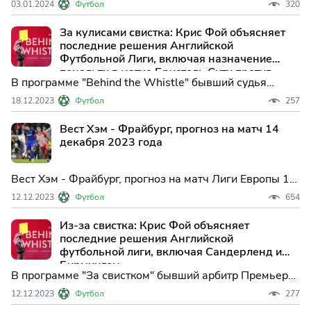
03.01.2024
Футбол
320
защитник решил досрочно покинуть шотландский клуб
"Абердин", где он провел некоторое время на аренде.
За кулисами свистка: Крис Фой объясняет
последние решения Английской
Футбольной Лиги, включая назначение
пенальти в матче Бристоль Сити против
В программе "Behind the Whistle" бывший судья
Сандерленда.
Премьер-лиги и Футбольной лиги Крис Фой
18.12.2023
Футбол
257
рассматривает ключевые решения на матчах
Чемпионшипа, Лиги 1 и Лиги 2.
Вест Хэм - Фрайбург, прогноз на матч 14
декабря 2023 года
Вест Хэм - Фрайбург, прогноз на матч Лиги Европы 14
декабря 2023 года
12.12.2023
Футбол
654
Из-за свистка: Крис Фой объясняет
последние решения Английской
футбольной лиги, включая Сандерленд и
Бирмингем.
В программе "За свистком" бывший арбитр Премьер-
лиги и Футбольной лиги Крис Фой рассматривает
12.12.2023
Футбол
277
несколько ключевых решений в матчах Чемпионшипа,