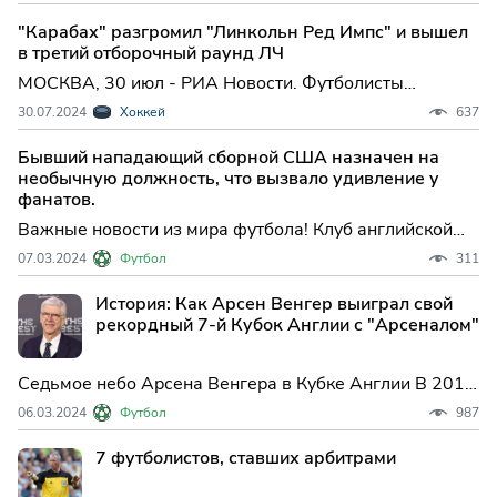
опасность подстерегает их где угодно.
"Карабах" разгромил "Линкольн Ред Импс" и вышел
в третий отборочный раунд ЛЧ
МОСКВА, 30 июл - РИА Новости. Футболисты
азербайджанского "Карабаха" пробились в третий
30.07.2024
Хоккей
637
квалификационный раунд Лиги чемпионов, разгромив
на своем поле гибралтарский "Линкольн Ред Импс" в
Бывший нападающий сборной США назначен на
ответном матч...
необычную должность, что вызвало удивление у
фанатов.
Важные новости из мира футбола! Клуб английской
Лиги 1 «Линкольн Сити» выразил свои искренние
07.03.2024
Футбол
311
поздравления бывшему нападающему сборной США -
Лэндону Доновану, в честь его дня рождения.
История: Как Арсен Венгер выиграл свой
рекордный 7-й Кубок Англии с "Арсеналом"
Седьмое небо Арсена Венгера в Кубке Англии В 2017
году Арсен Венгер завоевал свою седьмую медаль
06.03.2024
Футбол
987
победителя Кубка Англии, которую ни один менеджер
в английском футболе не превзошел за всю историю
7 футболистов, ставших арбитрами
соревнования.