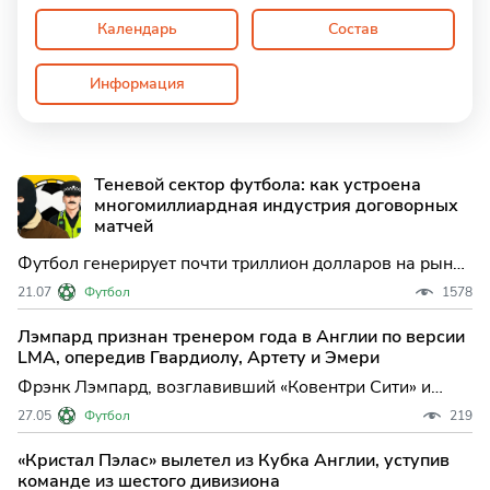
Календарь
Состав
Информация
Теневой сектор футбола: как устроена
многомиллиардная индустрия договорных
матчей
Футбол генерирует почти триллион долларов на рынке
спортивных ставок ежегодно, что делает его главной
21.07
Футбол
1578
мишенью для транснациональных преступных
группировок. Препарируем изнанку игры: от
Лэмпард признан тренером года в Англии по версии
технологичных манипуляций с отключением
LMA, опередив Гвардиолу, Артету и Эмери
прожекторов до паразитиче
Фрэнк Лэмпард, возглавивший «Ковентри Сити» и
вернувший клуб в элиту английского футбола спустя
27.05
Футбол
219
более двух десятилетий, удостоился звания лучшего
тренера года по версии Ассоциации менеджеров лиги
«Кристал Пэлас» вылетел из Кубка Англии, уступив
(LMA). Это признание стало логичным итогом
команде из шестого дивизиона