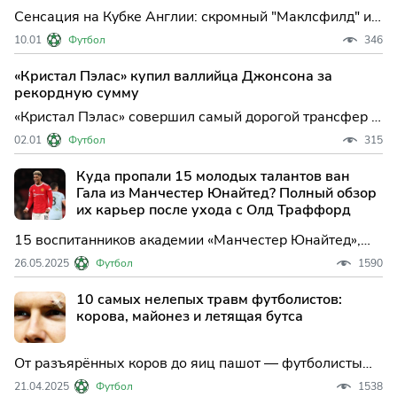
выдающегося
Сенсация на Кубке Англии: скромный "Маклсфилд" из
шестого дивизиона сотворил одну из самых громких
10.01
Футбол
346
сенсаций нынешнего розыгрыша, выбив из турнира
представителя Премьер-лиги — "Кристал Пэлас". Этот
«Кристал Пэлас» купил валлийца Джонсона за
результат не только удивил болельщиков, но и вновь
рекордную сумму
на
«Кристал Пэлас» совершил самый дорогой трансфер в
своей истории, подписав валлийского полузащитника
02.01
Футбол
315
Бреннана Джонсона из «Тоттенхэма». Этот шаг может
стать ключевым для амбиций клуба в текущем сезоне
Куда пропали 15 молодых талантов ван
АПЛ и заметно усилить атакующий потенциал
Гала из Манчестер Юнайтед? Полный обзор
команды
их карьер после ухода с Олд Траффорд
15 воспитанников академии «Манчестер Юнайтед»,
дебютировавших при Луи ван Гале, и их дальнейшие
26.05.2025
Футбол
1590
карьеры — от взлётов до новых вызовов в футболе.
10 самых нелепых травм футболистов:
корова, майонез и летящая бутса
От разъярённых коров до яиц пашот — футболисты
получают травмы в самых неожиданных ситуациях.
21.04.2025
Футбол
1538
Эти редкие, но курьёзные случаи доказывают: