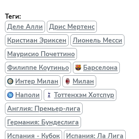
Теги:
Деле Алли
Дрис Мертенс
Кристиан Эриксен
Лионель Месси
Маурисио Почеттино
Филиппе Коутиньо
Барселона
Интер Милан
Милан
Наполи
Тоттенхэм Хотспур
Англия: Премьер-лига
Германия: Бундеслига
Испания - Кубок
Испания: Ла Лига