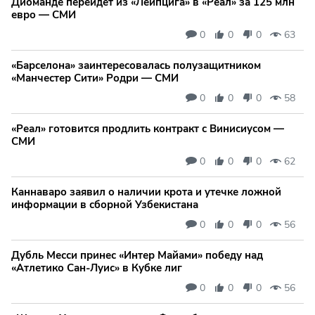
Диоманде перейдет из «Лейпцига» в «Реал» за 125 млн
евро — СМИ
0
0
0
63
«Барселона» заинтересовалась полузащитником
«Манчестер Сити» Родри — СМИ
0
0
0
58
«Реал» готовится продлить контракт с Винисиусом —
СМИ
0
0
0
62
Каннаваро заявил о наличии крота и утечке ложной
информации в сборной Узбекистана
0
0
0
56
Дубль Месси принес «Интер Майами» победу над
«Атлетико Сан-Луис» в Кубке лиг
0
0
0
56