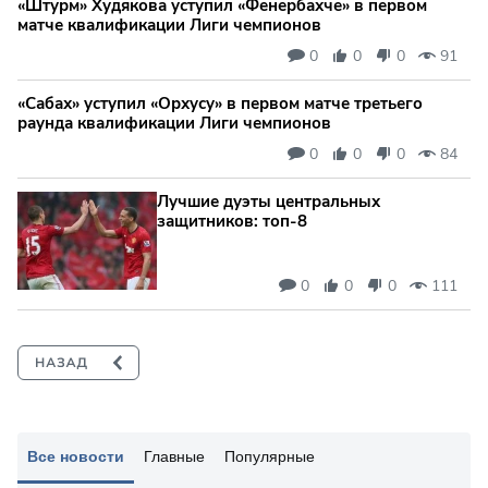
«Штурм» Худякова уступил «Фенербахче» в первом
матче квалификации Лиги чемпионов
0
0
0
91
«Сабах» уступил «Орхусу» в первом матче третьего
раунда квалификации Лиги чемпионов
0
0
0
84
Лучшие дуэты центральных
защитников: топ‑8
0
0
0
111
Все новости
Главные
Популярные