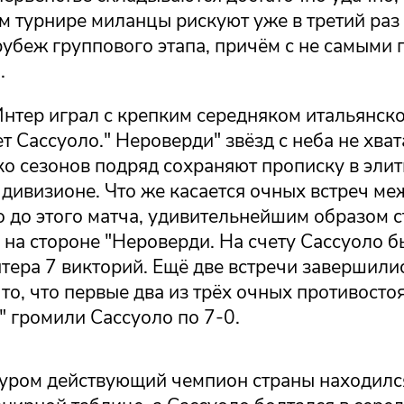
 турнире миланцы рискуют уже в третий раз 
рубеж группового этапа, причём с не самыми
.
Интер играл с крепким середняком итальянск
т Сассуоло." Нероверди" звёзд с неба не хват
ко сезонов подряд сохраняют прописку в эли
дивизионе. Что же касается очных встреч ме
о до этого матча, удивительнейшим образом с
на стороне "Нероверди. На счету Сассуоло б
нтера 7 викторий. Ещё две встречи завершили
то, что первые два из трёх очных противосто
 громили Сассуоло по 7-0.
туром действующий чемпион страны находилс