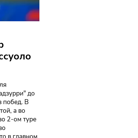
р
ссуоло
ля
адзурри" до
 побед. В
ой, а во
во 2-ом туре
во
то в главном