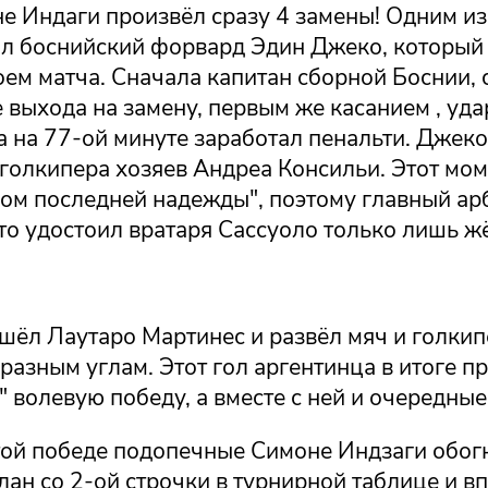
не Индаги произвёл сразу 4 замены! Одним 
л боснийский форвард Эдин Джеко, который в
ем матча. Сначала капитан сборной Боснии, 
 выхода на замену, первым же касанием , уд
 а на 77-ой минуте заработал пенальти. Джеко
голкипера хозяев Андреа Консильи. Этот мом
лом последней надежды", поэтому главный ар
то удостоил вратаря Сассуоло только лишь ж
шёл Лаутаро Мартинес и развёл мяч и голкип
разным углам. Этот гол аргентинца в итоге п
 волевую победу, а вместе с ней и очередные
той победе подопечные Симоне Индзаги обог
ан со 2-ой строчки в турнирной таблице и в