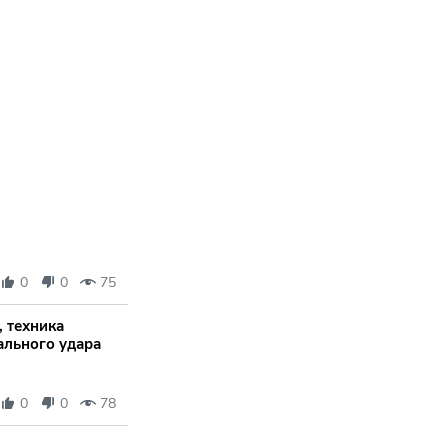
0
0
75
 техника
ального удара
0
0
78