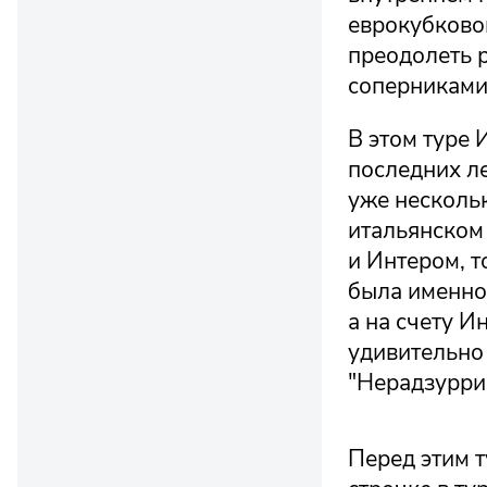
еврокубковом
преодолеть 
соперниками
В этом туре 
последних ле
уже несколь
итальянском 
и Интером, т
была именно 
а на счету И
удивительно 
"Нерадзурри"
Перед этим 