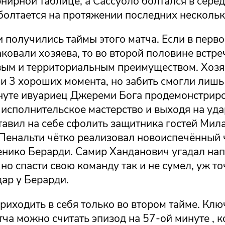
рнирной таблице, а Сассуоло болтался в серед
болтается на протяжении последних нескольк
получились таймы этого матча. Если в перво
ковали хозяева, то во второй половине встр
вым и территориальным преимуществом. Хозя
ли 3 хороших момента, но забить смогли лиш
нуте ивуариец Джереми Бога продемонстрир
 исполнительское мастерство и выходя на уд
тавил на себе сфолить защитника гостей Мил
Пенальти чётко реализовал новоиспечённый
нико Берарди. Самир Ханданович угадал на
 но спасти свою команду так и не сумел, уж т
ар у Берарди.
приходить в себя только во втором тайме. Кл
ча можно считать эпизод на 57-ой минуте , к