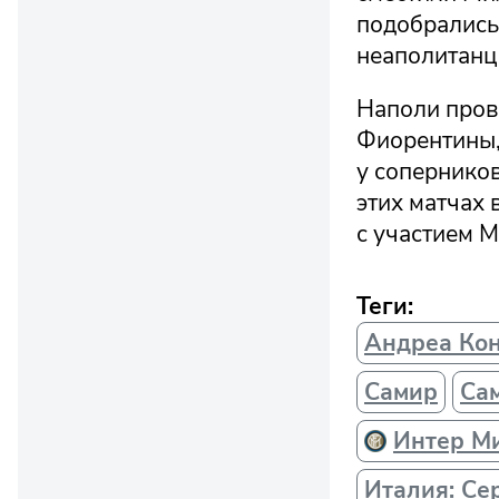
подобрались
неаполитанце
Наполи пров
Фиорентины, 
у соперников
этих матчах 
с участием
Теги:
Андреа Ко
Самир
Са
Интер М
Италия: Се