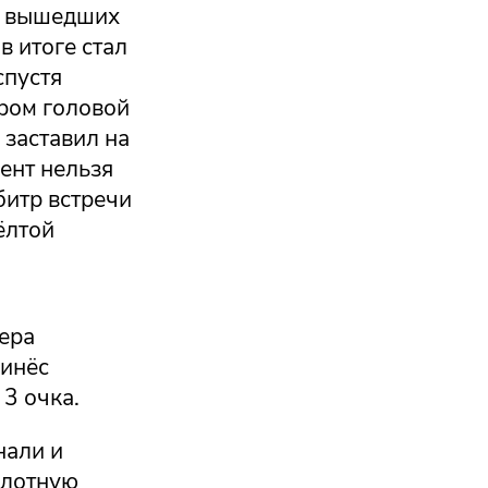
из вышедших
 итоге стал
спустя
аром головой
 заставил на
ент нельзя
битр встречи
ёлтой
ера
ринёс
 3 очка.
нали и
плотную