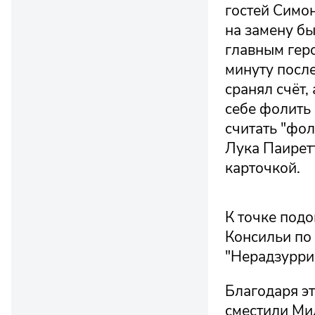
гостей Симо
на замену бы
главным геро
минуту после
сранял счёт,
себе фолить 
считать "фо
Лука Паирет
карточкой.
К точке подо
Консильи по 
"Нерадзурри"
Благодаря э
сместили Мил