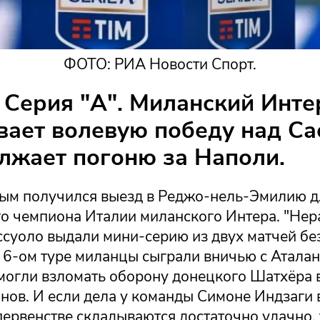
ФОТО: РИА Новости Спорт.
 Серия "А". Миланский Инте
ает волевую победу над Са
лжает погоню за Наполи.
ым получился выезд в Реджо-нель-Эмилию д
о чемпиона Италии миланского Интера. "Нер
ссуоло выдали мини-серию из двух матчей без
6-ом туре миланцы сыграли вничью с Аталант
смогли взломать оборону донецкого Шатхёра 
нов. И если дела у команды Симоне Индзаги 
ервенстве складываются достаточно удачно, 