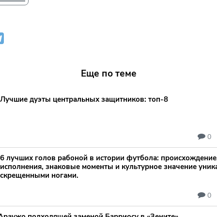
Еще по теме
Лучшие дуэты центральных защитников: топ‑8
0
6 лучших голов рабоной в истории футбола: происхождение,
исполнения, знаковые моменты и культурное значение уник
скрещенными ногами.
0
 Араужо подходящей заменой Барриосу в «Зените»