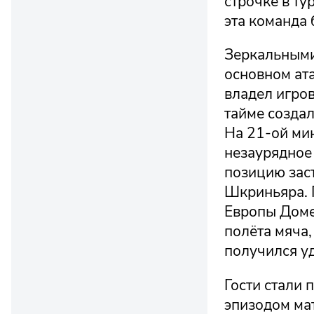
строчке в ту
эта команда 
Зеркальными 
основном ата
владел игро
тайме созда
На 21-ой ми
незаурядное
позицию зас
Шкриньяра. 
Европы Доме
полёта мяча,
получился уд
Гости стали 
эпизодом мат