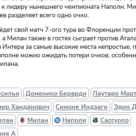
 к лидеру нынешнего чемпионата Наполи. Ми
в разделяет всего одно очко.
ёдет свой матч 7-ого тура во Флоренции про
а Милан также в гостях сыграет против Атал
 Интера за самые высокие места непростые, 
вполне можно ожидать потери очков, особенн
 Милана.
нсильи
Доменико Берарди
Лаутаро Мар
мир Ханданович
Симоне Индзаги
Эдин 
илан
Милан
Наполи
Сассуоло
рия А