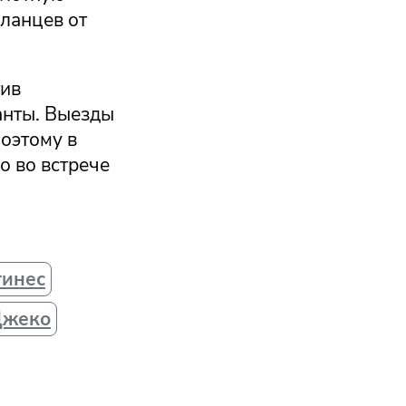
ланцев от
тив
анты. Выезды
поэтому в
о во встрече
тинес
Джеко