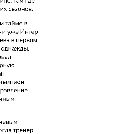
ине, там где
их сезонов.
м тайме в
ечи уже Интер
ева в первом
ь однажды.
овал
арную
ан
 чемпион
правление
очным
ючевым
огда тренер