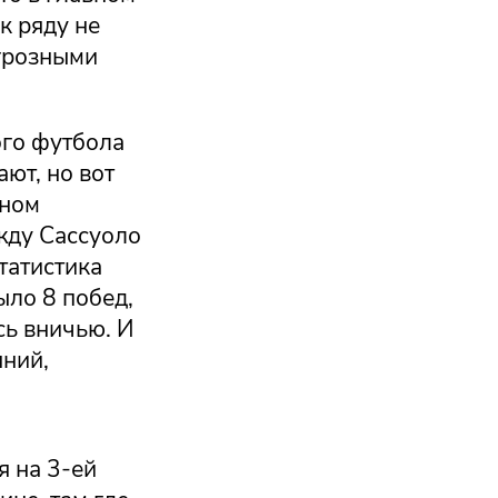
к ряду не
 грозными
ого футбола
ают, но вот
тном
жду Сассуоло
татистика
ыло 8 побед,
сь вничью. И
яний,
я на 3-ей