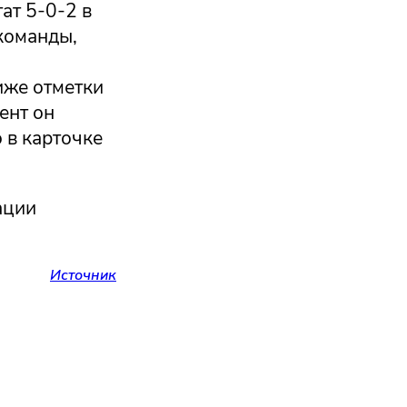
ат 5-0-2 в
команды,
иже отметки
ент он
о в карточке
ации
Источник