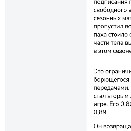
подписания п
свободного а
сезонных мат
пропустил в
паха стоило 
части тела в
в этом сезоне
Это ограничи
борющегося 
передачами.
стал вторым
игре. Его 0,
0,89.
Он возвращае