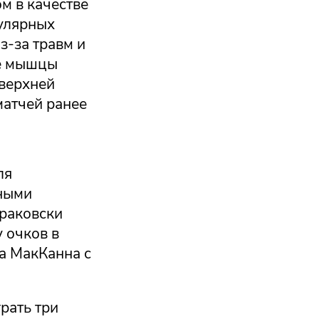
м в качестве
гулярных
з-за травм и
ие мышцы
 верхней
матчей ранее
ля
вными
ураковски
 очков в
да МакКанна с
рать три