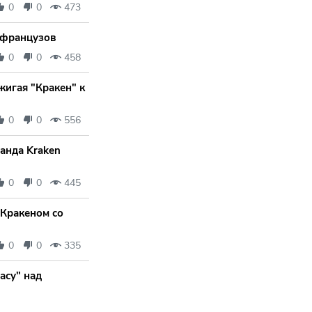
0
0
473
 французов
0
0
458
жигая "Кракен" к
0
0
556
манда Kraken
0
0
445
 Кракеном со
0
0
335
асу" над