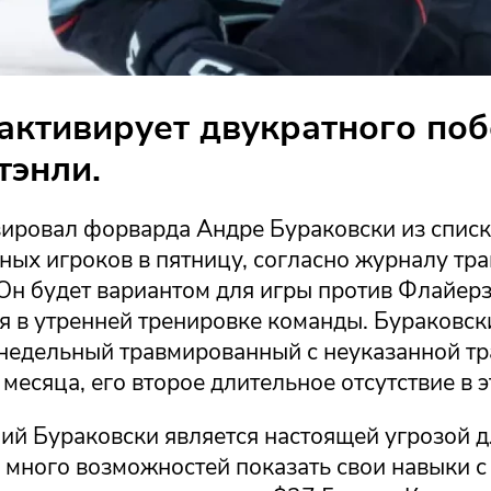
активирует двукратного по
тэнли.
вировал форварда Андре Бураковски из спис
ных игроков в пятницу, согласно журналу тр
 Он будет вариантом для игры против Флайерз
я в утренней тренировке команды. Бураковск
 недельный травмированный с неуказанной тр
 месяца, его второе длительное отсутствие в э
ий Бураковски является настоящей угрозой дл
 много возможностей показать свои навыки с