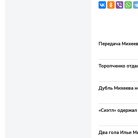
Передача Михеев
Торопченко отдал
Дубль Михеева н
«Сиэтл» одержал
Два гола Ильи М