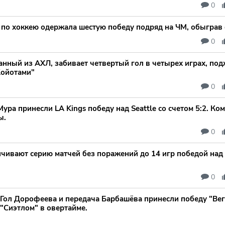
0
по хоккею одержала шестую победу подряд на ЧМ, обыграв
0
нный из АХЛ, забивает четвертый гол в четырех играх, под
Койотами"
0
ра принесли LA Kings победу над Seattle со счетом 5:2. Ко
ы.
0
чивают серию матчей без поражений до 14 игр победой над
0
Гол Дорофеева и передача Барбашёва принесли победу "Вег
"Сиэтлом" в овертайме.