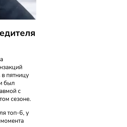
бедителя
ка
анзакций
 в пятницу
и был
авмой с
том сезоне.
я топ-6, у
 момента