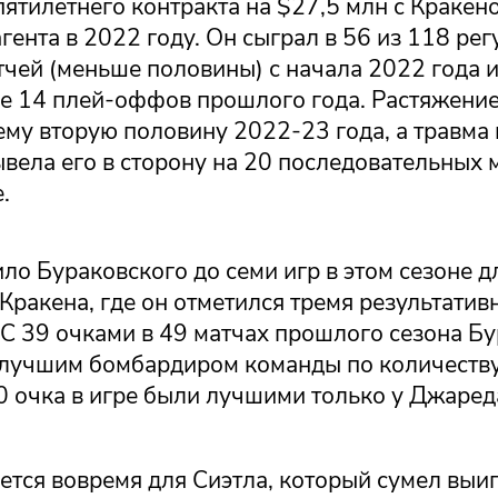
ятилетнего контракта на $27,5 млн с Кракено
гента в 2022 году. Он сыграл в 56 из 118 ре
чей (меньше половины) с начала 2022 года и
се 14 плей-оффов прошлого года. Растяжен
ему вторую половину 2022-23 года, а травма
ывела его в сторону на 20 последовательных 
.
ло Бураковского до семи игр в этом сезоне д
Кракена, где он отметился тремя результати
 С 39 очками в 49 матчах прошлого сезона Б
 лучшим бомбардиром команды по количеству
80 очка в игре были лучшими только у Джаре
тся вовремя для Сиэтла, который сумел выиг