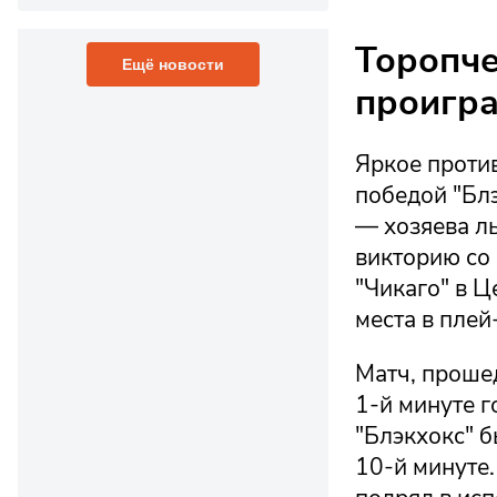
Торопче
Ещё новости
проигра
Яркое проти
победой "Бл
— хозяева л
викторию со 
"Чикаго" в Ц
места в пле
Матч, прошед
1-й минуте г
"Блэкхокс" б
10-й минуте