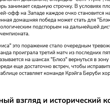
рь занимает седьмую строчку. В условиях пл
ей-офф на Западе каждое очко становится на
енная домашняя победа может стать для "Блэ
ологическим подспорьем на дальнейшей дис
 чемпионата.
уиса" это поражение стало очередным трево
анда проиграла третий матч из последних пят
азывается на шансах "Блюз" вернуться в зон
реди еще достаточно встреч, чтобы исправит
 таблице оставляет команде Крэйга Беруби х
ный взгляд и исторический к