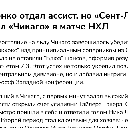
нко отдал ассист, но «Сент-
л «Чикаго» в матче НХЛ
востояние на льду Чикаго завершилось убеди
экхокс" над принципиальным соперником из 
ьда не оставили "Блюз" шансов, оформив рез
счетом 7:3. Этот успех не только укрепил по
ентральном дивизионе, но и добавил интриги 
й-офф Западной конференции.
ший в Чикаго, с первых минут задал высокий
ости открыли счет усилиями Тайлера Такера.
ыстро пришли в себя и ответили голом Ника 
. Второй период стал ключевым для хозяев: 