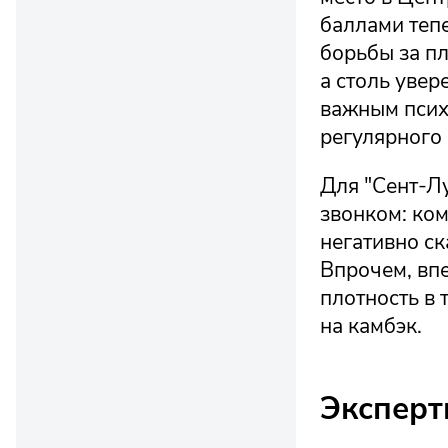
баллами тепе
борьбы за пл
а столь увер
важным псих
регулярного
Для "Сент-Л
звонком: ком
негативно ск
Впрочем, впе
плотность в
на камбэк.
Эксперт