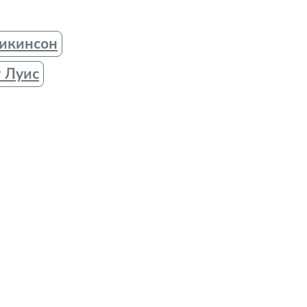
икинсон
 Луис