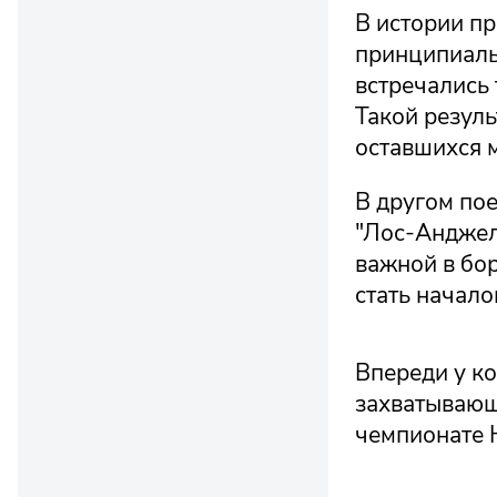
В истории пр
принципиаль
встречались 
Такой резуль
оставшихся м
В другом пое
"Лос-Анджеле
важной в бо
стать начал
Впереди у к
захватывающ
чемпионате 