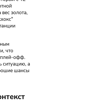
отной
 вес золота,
кхокс"
танции
жным
и, что
у плей-офф.
ь ситуацию, а
орошие шансы
онтекст