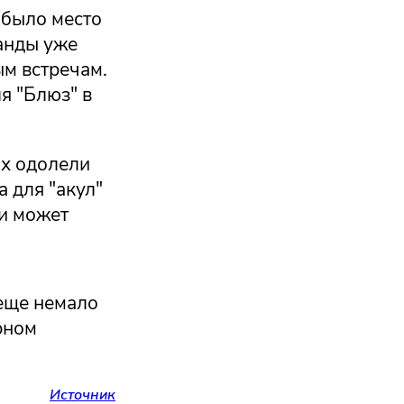
 было место
анды уже
ым встречам.
я "Блюз" в
ях одолели
а для "акул"
 и может
 еще немало
рном
Источник