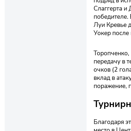
подряд в ис
Слаггерта и
победителе.
Луи Кревье д
Уокер после
Торопченко, 
передачу в т
очков (2 гол
вклад в атак
поражение, 
Турнирн
Благодаря эт
место в Цент