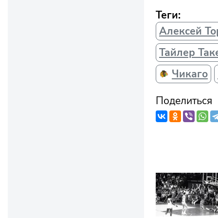
Теги:
Алексей То
Тайлер Так
Чикаго
Поделиться