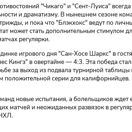
отивостояний "Чикаго" и "Сент-Луиса" всегда
ности и драматизму. В нынешнем сезоне ком
трижды, и пока что "Блэкхокс" ведут по личн
тат может стать дополнительным стимулом дл
атчах регулярки.
динке игрового дня "Сан-Хосе Шаркс" в гост
с Кингз" в овертайме — 4:3. Эта победа стал
рьбе за выход из подвала турнирной таблицы
ом положительной серии для калифорнийцев.
оманд новые испытания, а болельщиков ждет
их матчей и неожиданных развязок в регуля
НХЛ.