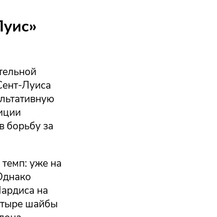
Луис»
тельной
Сент-Луиса
ультативную
зиции
в борьбу за
 темп: уже на
 Однако
Лардиса на
четыре шайбы