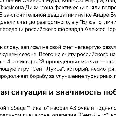
полнении Оливера Мура, Коннора Мерфи, Лэн
 Джейсона Дикинсона фактически сняли вопр
 В заключительной двадцатиминутке Андре Б
овели счет до разгромного, а у "Блюз" отлич
 передачи российского форварда Алексея Тор
к слову, записал на свой счет четвертую рез
екущем сезоне. Всего на счету российского 
а + 4 ассиста) в 28 проведенных матчах — ст
ующую игру "Сент-Луиса", который, несмотря
продолжает борьбу за улучшение турнирных 
ая ситуация и значимость по
ой победе "Чикаго" набрал 43 очка и поднялс
ральном дивизионе, опередив "Сент-Луис", к