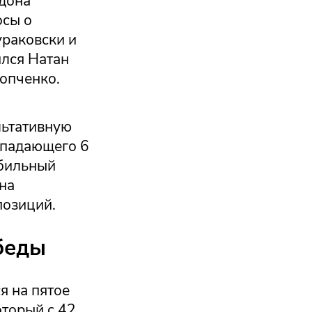
дона
осы о
ураковски и
ился Натан
опченко.
ультативную
нападающего 6
абильный
 на
позиций.
беды
я на пятое
оторый с 42