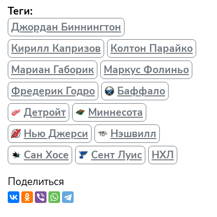
Теги:
Джордан Биннингтон
Кирилл Капризов
Колтон Парайко
Мариан Габорик
Маркус Фолиньо
Фредерик Годро
Баффало
Детройт
Миннесота
Нью Джерси
Нэшвилл
Сан Хосе
Сент Луис
НХЛ
Поделиться