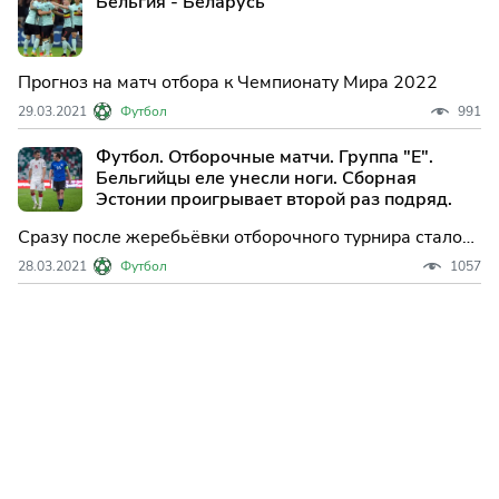
Бельгия - Беларусь
Прогноз на матч отбора к Чемпионату Мира 2022
29.03.2021
Футбол
991
Футбол. Отборочные матчи. Группа "E".
Бельгийцы еле унесли ноги. Сборная
Эстонии проигрывает второй раз подряд.
Сразу после жеребьёвки отборочного турнира стало
ясно, что в группе "Е" есть явный фаворит, и этот
28.03.2021
Футбол
1057
фаворит сборная Бельгия. Команда попадает уже на
четвертый крупный форум подряд.