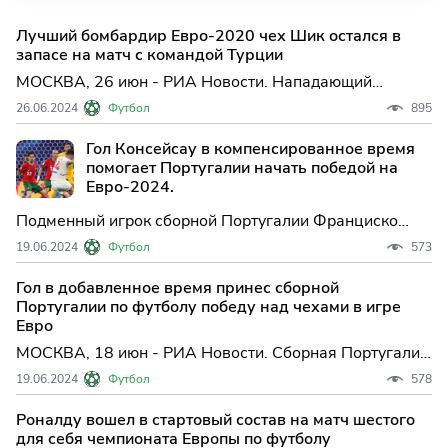
Лучший бомбардир Евро-2020 чех Шик остался в
запасе на матч с командой Турции
МОСКВА, 26 июн - РИА Новости. Нападающий
сборной Чехии и леверкузенского "Байера" Патрик
26.06.2024
Футбол
895
Шик остался в запасе на матч третьего тура
группового этапа чемпионата Европы по футболу
Гол Консейсау в компенсированное время
2024 года против коман...
помогает Португалии начать победой на
Евро-2024.
Подменный игрок сборной Португалии Франциско
Консейсао забил в компенсированное время, принеся
19.06.2024
Футбол
573
своей команде победу со счетом 2-1 над сборной
Чехии в их открытом матче чемпионата Европы во
Гол в добавленное время принес сборной
вторник.
Португалии по футболу победу над чехами в игре
Евро
МОСКВА, 18 июн - РИА Новости. Сборная Португалии
обыграла команду Чехии в матче первого тура
19.06.2024
Футбол
578
группового этапа чемпионата Европы по футболу.
Встреча группы F, прошедшая в Лейпциге,
Роналду вошел в стартовый состав на матч шестого
завершилась со счет...
для себя чемпионата Европы по футболу