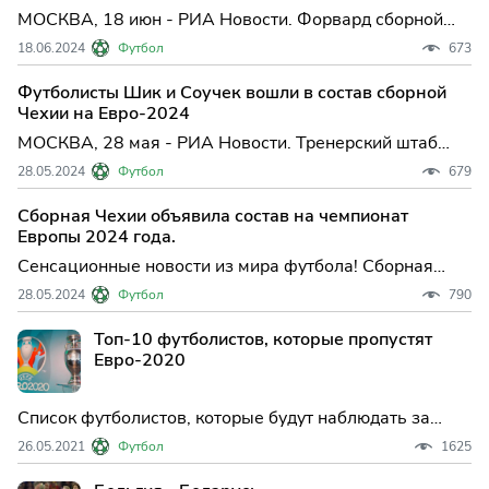
МОСКВА, 18 июн - РИА Новости. Форвард сборной
Португалии Криштиану Роналду выйдет с капитанской
18.06.2024
Футбол
673
повязкой на матч против чехов на шестом для себя
чемпионате Европы, сообщается на сайте Союза
Футболисты Шик и Соучек вошли в состав сборной
европейски...
Чехии на Евро-2024
МОСКВА, 28 мая - РИА Новости. Тренерский штаб
сборной Чехии по футболу во главе с Иваном Гашеком
28.05.2024
Футбол
679
объявил состав на чемпионат Европы 2024 года,
сообщается на официальной странице национальной
Сборная Чехии объявила состав на чемпионат
команды.
Европы 2024 года.
Сенсационные новости из мира футбола! Сборная
Чехии огласила окончательный состав на
28.05.2024
Футбол
790
предстоящий чемпионат Европы 2024 года, который
пройдет в Германии. В список отобранных игроков
Топ-10 футболистов, которые пропустят
вошли настоящие звезды и будущие надежды
Евро-2020
чешского футбола.
Список футболистов, которые будут наблюдать за
происходящим на европейском турнире с трибун
26.05.2021
Футбол
1625
достаточно большой.