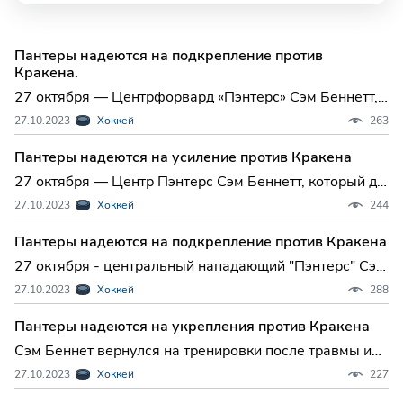
Пантеры надеются на подкрепление против
Кракена.
27 октября — Центрфорвард «Пэнтерс» Сэм Беннетт,
который еще не сыграл в этом сезоне, вернулся на
27.10.2023
Хоккей
263
тренировки и может вернуться в состав команды,
когда «Флорида» примет «Сиэтл Кракен» в Санрайз в
Пантеры надеются на усиление против Кракена
субботу вечером. Беннетт, который забил 44 гола за
27 октября — Центр Пэнтерс Сэм Беннетт, который до
посл
сих пор не сыграл в этом сезоне, вернулся к
27.10.2023
Хоккей
244
тренировкам и может быть включен в состав, когда
Флорида примет Сиэтл Кракен в Санрайзе в субботу
Пантеры надеются на подкрепление против Кракена
вечером. Беннетт, который забил 44 гола за
27 октября - центральный нападающий "Пэнтерс" Сэм
последние два
Беннетт, который еще не сыграл в этом сезоне,
27.10.2023
Хоккей
288
вернулся на тренировку и может вернуться в состав,
когда "Флорида" примет "Сиэтл Кракен" в Санрайз в
Пантеры надеются на укрепления против Кракена
субботу вечером. Беннетт, который забил 44 гола за
Сэм Беннет вернулся на тренировки после травмы и
по
может выйти на лед против "Кракена" 27 октября -
27.10.2023
Хоккей
227
центральный нападающий "Пантерс" Сэм Беннетт,
который пока не сыграл в этом сезоне, вернулся на