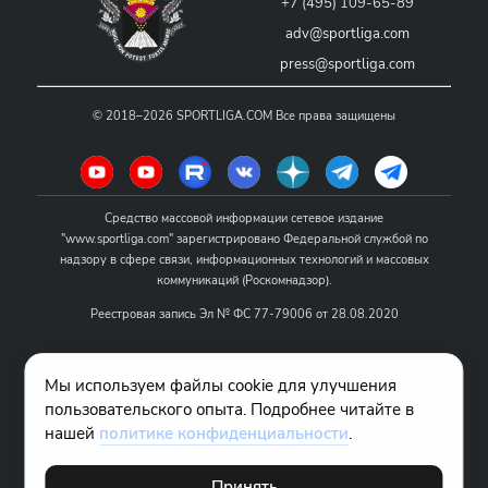
+7 (495) 109-65-89
adv@sportliga.com
press@sportliga.com
©
2018–2026
SPORTLIGA.COM
Все права защищены
Средство массовой информации сетевое издание
"www.sportliga.com" зарегистрировано Федеральной службой по
надзору в сфере связи, информационных технологий и массовых
коммуникаций (Роскомнадзор).
Реестровая запись Эл № ФС 77-79006 от 28.08.2020
Название - www.sportliga.com
Мы используем файлы cookie для улучшения
Учредитель СМИ сетевого издания "www.sportliga.com": ИП Чамин
пользовательского опыта. Подробнее читайте в
О.Н.
нашей
политике конфиденциальности
.
Главный редактор СМИ сетевого издания "www.sportliga.com":
Хаимов Д.И.
Принять