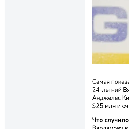
Самая показа
24-летний
В
Анджелес Кин
$25 млн и с
Что случило
Варламову в