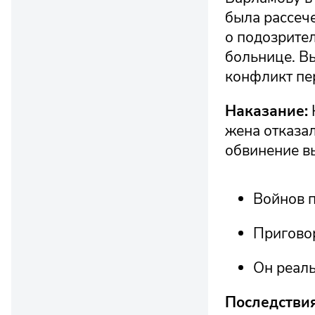
была рассеч
о подозрите
больнице. Вы
конфликт пер
Наказание:
жена отказал
обвинение вы
Войнов п
Пригово
Он реаль
Последствия