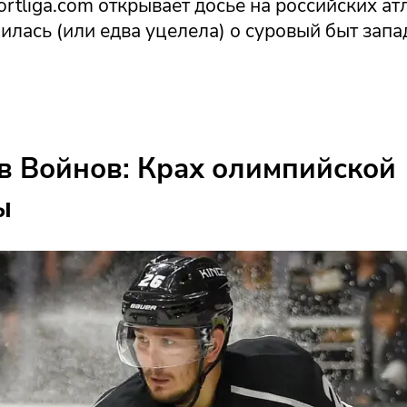
rtliga.com открывает досье на российских атл
илась (или едва уцелела) о суровый быт зап
в Войнов: Крах олимпийской
ы