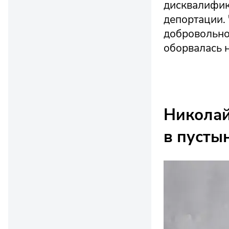
дисквалифик
депортации. 
добровольно 
оборвалась н
Николай
в пусты