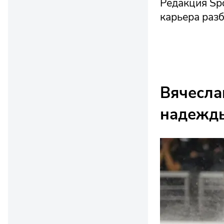
Редакция Spo
карьера разб
Вячесла
надежд