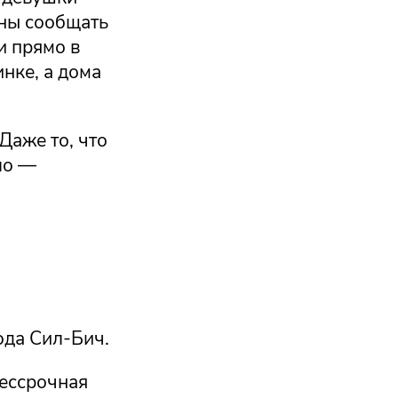
аны сообщать
и прямо в
нке, а дома
Даже то, что
ло —
ода Сил-Бич.
ессрочная