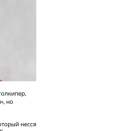
голкипер,
», но
оторый несся