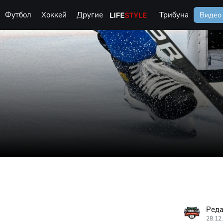
Футбол
Хоккей
Другие
Life Style
Трибуна
Видео
Реда
28.12