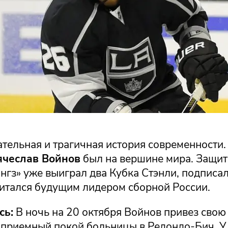
тельная и трагичная история современности.
ячеслав Войнов
был на вершине мира. Защит
гз» уже выиграл два Кубка Стэнли, подписал
читался будущим лидером сборной России.
сь:
В ночь на 20 октября Войнов привез свою
 приемный покой больницы в Редондо-Бич. У