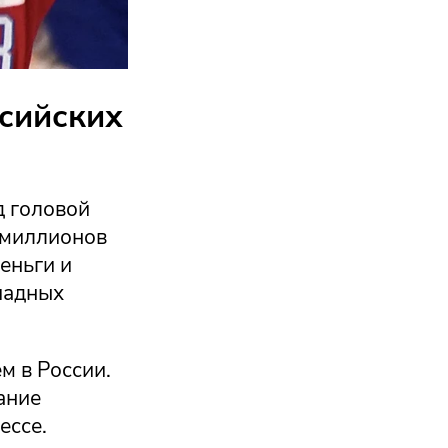
сийских
д головой
я миллионов
еньги и
падных
м в России.
ание
ессе.