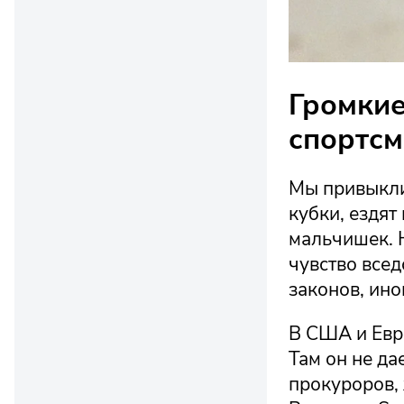
Громкие
спортсм
Мы привыкли
кубки, ездя
мальчишек. Н
чувство все
законов, ино
В США и Евро
Там он не да
прокуроров,