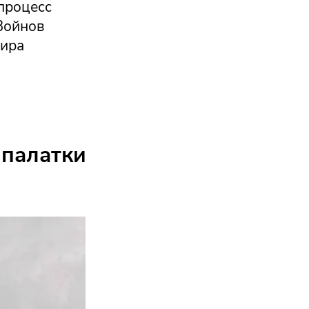
процесс
 Войнов
мира
 палатки