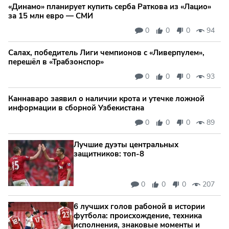
«Динамо» планирует купить серба Раткова из «Лацио»
за 15 млн евро — СМИ
0
0
0
94
Салах, победитель Лиги чемпионов с «Ливерпулем»,
перешёл в «Трабзонспор»
0
0
0
93
Каннаваро заявил о наличии крота и утечке ложной
информации в сборной Узбекистана
0
0
0
89
Лучшие дуэты центральных
защитников: топ‑8
0
0
0
207
6 лучших голов рабоной в истории
футбола: происхождение, техника
исполнения, знаковые моменты и