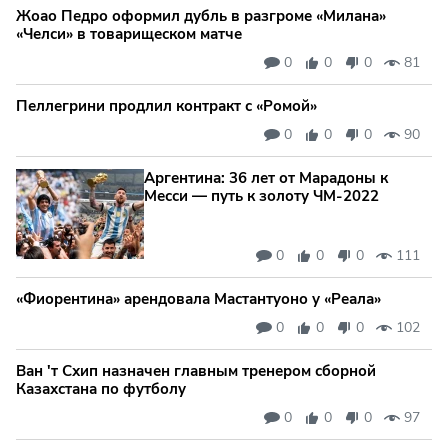
Жоао Педро оформил дубль в разгроме «Милана»
«Челси» в товарищеском матче
0
0
0
81
Пеллегрини продлил контракт с «Ромой»
0
0
0
90
Аргентина: 36 лет от Марадоны к
Месси — путь к золоту ЧМ‑2022
0
0
0
111
«Фиорентина» арендовала Мастантуоно у «Реала»
0
0
0
102
Ван 'т Схип назначен главным тренером сборной
Казахстана по футболу
0
0
0
97