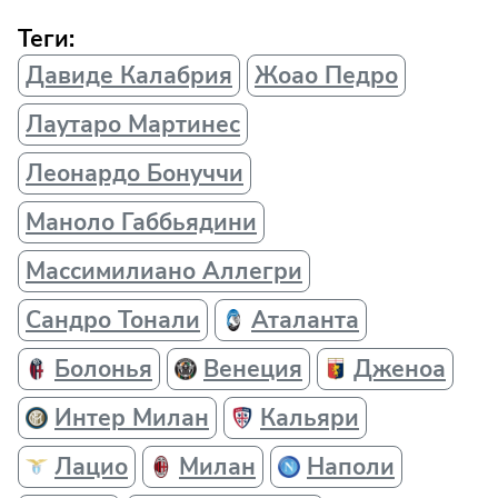
Теги:
Давиде Калабрия
Жоао Педро
Лаутаро Мартинес
Леонардо Бонуччи
Маноло Габбьядини
Массимилиано Аллегри
Сандро Тонали
Аталанта
Болонья
Венеция
Дженоа
Интер Милан
Кальяри
Лацио
Милан
Наполи