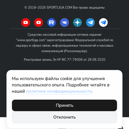
©
2018–2026
SPORTLIGA.COM
Все права защищены
Средство массовой информации сетевое издание
"www.sportliga.com" зарегистрировано Федеральной службой по
надзору в сфере связи, информационных технологий и массовых
коммуникаций (Роскомнадзор).
Реестровая запись Эл № ФС 77-79006 от 28.08.2020
Название - www.sportliga.com
Мы используем файлы cookie для улучшения
Учредитель СМИ сетевого издания "www.sportliga.com": ИП Чамин
пользовательского опыта. Подробнее читайте в
О.Н.
нашей
политике конфиденциальности
.
Главный редактор СМИ сетевого издания "www.sportliga.com":
Хаимов Д.И.
Принять
18+
Отклонить
Правовая информация