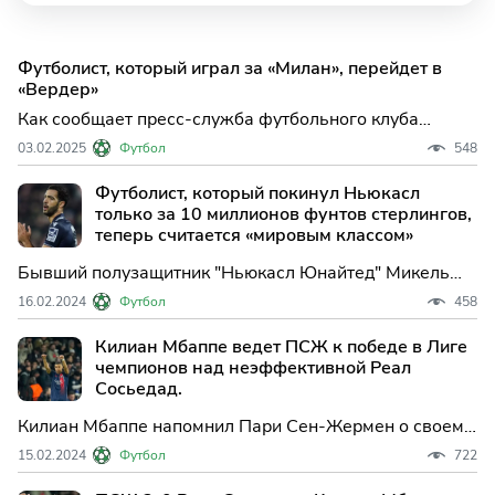
Футболист, который играл за «Милан», перейдет в
«Вердер»
Как сообщает пресс-служба футбольного клуба
«Вердер», команда официально подтвердила
03.02.2025
Футбол
548
приобретение нападающего Андре Силвы из «РБ
Лейпциг» на условиях аренды до завершения
Футболист, который покинул Ньюкасл
текущего сезона.
только за 10 миллионов фунтов стерлингов,
теперь считается «мировым классом»
Бывший полузащитник "Ньюкасл Юнайтед" Микель
Мерино теперь демонстрирует свои навыки на стадии
16.02.2024
Футбол
458
плей-офф Лиги чемпионов, и одноклубник из "Реал
Сосьедад" называет испанского игрока "мировым
Килиан Мбаппе ведет ПСЖ к победе в Лиге
классом".
чемпионов над неэффективной Реал
Сосьедад.
Килиан Мбаппе напомнил Пари Сен-Жермен о своем
элитном таланте, после того как он привел свою
15.02.2024
Футбол
722
команду к победе со счетом 2-0 над Реал Сосьедад в
первом матче 1/8 финала Лиги чемпионов.