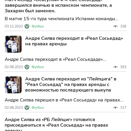
Барренечеа.
завершился вничью в испанском чемпионате, а
Захарян был заменен.
В матче 15-го тура чемпионата Испании команды
«Осасуна» и «Реал Сосьедад» не смогли определить
03.12.2023
Футбол
336
победителя и сыграли вничью. Встреча, прошедшая в
Памплоне, завершилась со счетом 1:1.
Андре Силва переходит в «Реал Сосьедад»
на правах аренды
Андре Силва переходит в «Реал Сосьедаде»
Португальский нападающий «РБ Лейпциг» Андре
02.08.2023
Футбол
353
Силва проведёт сезон-2023/2024 в «Реал
Сосьедаде», сообщает пресс-служба испанского
Андре Силва переходит из "Лейпцига" в
клуба. Кроме того, у «Реал Сосьедад» остаётся право
"Реал Сосьедад" на правах аренды с
выкупа 27-летнего
возможностью последующего выкупа
Андре Силва перешел в «Реал Сосьедад» на правах
аренды. Нападающий «РБ Лейпциг» будет выступать
02.08.2023
Футбол
317
за испанский клуб в сезоне-2023/24. «Реал Сосьедад»
имеет право выкупа по окончании соглашения. В
Андре Силва из «РБ Лейпциг» готовится
сезоне-2022/23 Андре Силва провел 31 матч в Бунд
присоединиться к «Реал Сосьедад» на правах
аренды