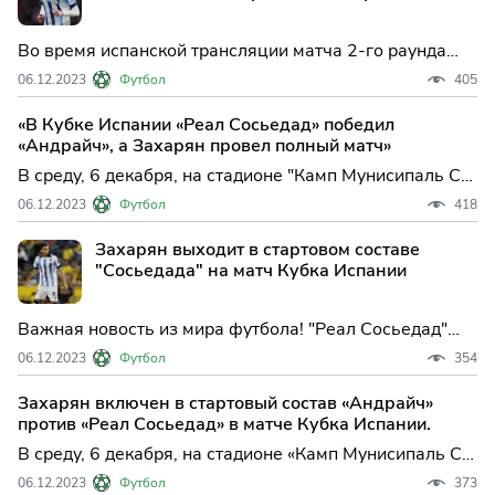
Во время испанской трансляции матча 2-го раунда
Кубка Испании произошла ошибка, связанная с
06.12.2023
Футбол
405
указанием авторства гола «Реала Сосьедад» в ворота
«Андрайча» (1:0). Российскому игроку Арсену
«В Кубке Испании «Реал Сосьедад» победил
Захаряну был ошибочно приписан этот гол.
«Андрайч», а Захарян провел полный матч»
В среду, 6 декабря, на стадионе "Камп Мунисипаль Са
Плана" в Андрайче, Испания, состоялся матч второго
06.12.2023
Футбол
418
раунда Кубка Испании между командами "Андрайч" и
"Реал Сосьедад" из Сан-Себастьяна. Главным
Захарян выходит в стартовом составе
арбитром встречи был Хосе Санчес Мартинес.
"Сосьедада" на матч Кубка Испании
Важная новость из мира футбола! "Реал Сосьедад"
готовится к своему первому матчу в 1/32 финала
06.12.2023
Футбол
354
Кубка России против команды "Андрайча". И сегодня
был объявлен стартовый состав команды "Реал
Захарян включен в стартовый состав «Андрайч»
Сосьедад" на эту встречу.
против «Реал Сосьедад» в матче Кубка Испании.
В среду, 6 декабря, на стадионе «Камп Мунисипаль Са
Плана» в Андрайче, Испания, состоится матч 2-го
06.12.2023
Футбол
373