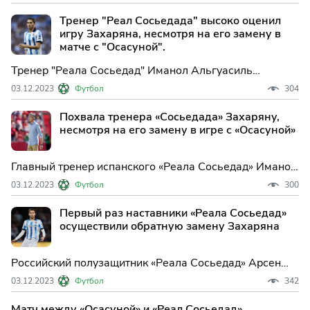
раунда Кубка Испании между командами «Андрайч» и
«Реал Сосьедад» из Сан-Себастьяна. Начало игры
Тренер "Реал Сосьедада" высоко оценил
запланировано на 18:00 мск.
игру Захаряна, несмотря на его замену в
матче с "Осасуной".
Тренер "Реала Сосьедад" Иманол Альгуасиль
поделился своим мнением о выступлении российского
03.12.2023
Футбол
304
полузащитника Арсена Захаряна в матче 15-го тура
Примеры против "Осасуны".
Похвала тренера «Сосьедада» Захаряну,
несмотря на его замену в игре с «Осасуной»
Главный тренер испанского «Реала Сосьедад» Иманол
Альгуасиль высказал свою оценку игре российского
03.12.2023
Футбол
300
полузащитника клуба Арсена Захаряна в матче 15-го
тура Примеры против «Осасуны».
Первый раз наставники «Реала Сосьедад»
осуществили обратную замену Захаряна
Российский полузащитник «Реала Сосьедад» Арсен
Захарян в гостевом матче 15-го тура чемпионата
03.12.2023
Футбол
342
Испании против «Осасуны» (1:1) вышел на замену на
16-й минуте вместо нападающего Андера
Матч между «Осасуной» и «Реал Сосьедад»