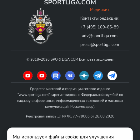
SPORTLIGA.COM
Медиакит
Контакты редакции:
+7 (495) 109-65-89
adv@sportliga.com
press@sportliga.com
©
2018–2026
SPORTLIGA.COM
Все права защищены
Средство массовой информации сетевое издание
"www.sportliga.com" зарегистрировано Федеральной службой по
надзору в сфере связи, информационных технологий и массовых
коммуникаций (Роскомнадзор).
Реестровая запись Эл № ФС 77-79006 от 28.08.2020
Название - www.sportliga.com
Мы используем файлы cookie для улучшения
Учредитель СМИ сетевого издания "www.sportliga.com": ИП Чамин