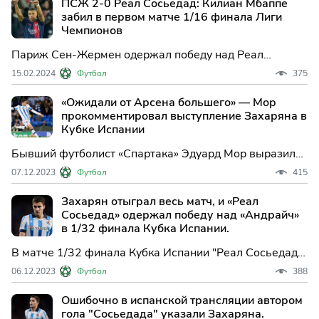
ПСЖ 2-0 Реал Сосьедад: Килиан Мбаппе
забил в первом матче 1/16 финала Лиги
Чемпионов
Париж Сен-Жермен одержал победу над Реал
Сосьедад со счетом 2:0 в первом матче 1/16 финала
15.02.2024
Футбол
375
Лиги Чемпионов. Первый гол забил Килиан Мбаппе, а
второй добавил Брэдли Баркола.
«Ожидали от Арсена большего» — Мор
прокомментировал выступление Захаряна в
Кубке Испании
Бывший футболист «Спартака» Эдуард Мор выразил
свое мнение о выступлении Арсена Захаряна в матче
07.12.2023
Футбол
415
Кубка Испании. По словам Мора, российский
полузащитник не смог проявить себя должным
Захарян отыграл весь матч, и «Реал
образом.
Сосьедад» одержал победу над «Андрайч»
в 1/32 финала Кубка Испании.
В матче 1/32 финала Кубка Испании "Реал Сосьедад"
одержал победу над клубом "Андрайч" из 4‑го
06.12.2023
Футбол
388
дивизиона. Встреча завершилась со счетом 1:0, и
единственный мяч на 56‑й минуте забил Андре Силва.
Ошибочно в испанской трансляции автором
гола "Сосьедада" указали Захаряна.