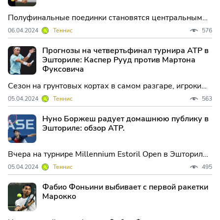
Полуфинальные поединки становятся центральным
событием на турнире ATP Estoril Open в субботу. Два
06.04.2024
Теннис
576
самых сильных сеяных игрока все еще борются за
титул, но два аутсайдера обрели свою прежнюю
Прогнозы на четвертьфинал турнира ATP в
форму и приблизились к трофею настолько близко.
Эшториле: Каспер Рууд против Мартона
Фуксовича
Сезон на грунтовых кортах в самом разгаре, игроки
сражаются на турнире ATP Estoril.
05.04.2024
Теннис
563
Нуно Боржеш радует домашнюю публику в
Эшториле: обзор ATP.
Вчера на турнире Millennium Estoril Open в Эшториле,
Португалия, местный фаворит Нуно Боржеш сумел
05.04.2024
Теннис
495
удивить болельщиков, обыграв итальянца Лоренцо
Мусетти, посеянного под третьим номером, со счётом
Фабио Фоньини выбивает с первой ракетки
7-6(4), 6-3 и выйти в четвертьфинал.
Марокко