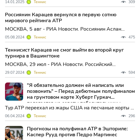
14.01.2025
Теннис
309
который проходит в Мельбурне. В матче первого
круга Фриц, посеянный под четвер...
Россиянин Карацев вернулся в первую сотню
мирового рейтинга ATP
МОСКВА, 5 авг - РИА Новости. Россиянин Аслан
Карацев вернулся в первую сотню рейтинга
05.08.2024
Теннис
475
Ассоциации теннисистов-профессионалов (ATP),
обновленная версия которого опубликована на
Теннисист Карацев не смог выйти во второй круг
официальном сайте организ...
турнира в Вашингтоне
МОСКВА, 29 июл - РИА Новости. Российский
теннисист Аслан Карацев не смог выйти во второй
29.07.2024
Теннис
594
круг турнира в Вашингтоне, призовой фонд которого
превышает 2,1 миллиона долларов. Во встрече
"Я обязательно должен ей написать или
первого раунда К...
позвонить" – Перед дебютным полуфиналом
на грунтовом корте Хуберт Гуркач
полагается на советы победительницы,
Тур ATP переехал из жары США на песчаные корты в
соотечественницы и первой ракетки мира
Эшториле. Многие игроки обожают грунт, к ним
Иги Швёнтек.
06.04.2024
Теннис
296
относится и Хуберт Хуркач, который
продемонстрировал ничего иное, как совершенство на
Прогнозы на полуфинал ATP в Эшториле:
проходящем Открытом чемпионате Эшторила.
Каспер Рууд против Педро Мартинес