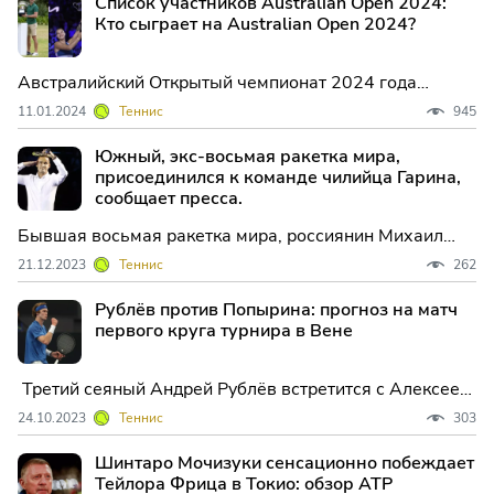
Список участников Australian Open 2024:
Кто сыграет на Australian Open 2024?
Австралийский Открытый чемпионат 2024 года
остается неопределенным в связи с возможными
11.01.2024
Теннис
945
отказами на последних минутах, поскольку турнир
должен начаться в ближайшее время.
Южный, экс-восьмая ракетка мира,
присоединился к команде чилийца Гарина,
сообщает пресса.
Бывшая восьмая ракетка мира, россиянин Михаил
Южный, приступил к тренировкам с чилийским
21.12.2023
Теннис
262
теннисистом Кристианом Гарином в преддверии
сезона 2024 года. Эту информацию сообщает издание
Рублёв против Попырина: прогноз на матч
Septimo Game.
первого круга турнира в Вене
Третий сеяный Андрей Рублёв встретится с Алексеем
Попыриным в первом раунде Vienna Open во вторник.
24.10.2023
Теннис
303
Рублёв провёл ещё один хороший сезон в АТР-туре.
Ему удалось одержать 50 побед в 70 матчах и
Шинтаро Мочизуки сенсационно побеждает
выиграть титулы на турнирах Monte Carlo Masters и
Тейлора Фрица в Токио: обзор ATP
Swiss