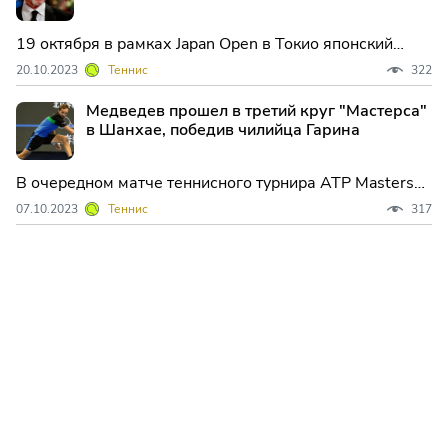
19 октября в рамках Japan Open в Токио японский
"диктатор" Шинтаро Мочидзуки смог обыграть первую
20.10.2023
Теннис
322
ракетку турнира Тейлора Фрица. 20-летний японец
проиграл первый сет со счетом 0-6 и отставал 2-5 в
Медведев прошел в третий круг "Мастерса"
третьем сете, но все же сумел завершить матч со сч
в Шанхае, победив чилийца Гарина
В очередном матче теннисного турнира ATP Masters
1000 в Шанхае (Китай) российский спортсмен Даниил
07.10.2023
Теннис
317
Медведев продолжает показывать высокую игру и
добивается уверенной победы. В матче второго круга
Медведев встретился с чилийским теннисистом
Кристианом