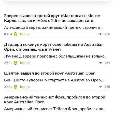
Зверев вышел в третий круг «Мастерса» в Монте-
Карло, сделав камбэк с 2:5 в решающем сете
Александр Зверев, занимающий третью строчку в
мировом рейтинге, продемонстрировал характер и
08.04
Теннис
208
волю к победе в Монте-Карло, оформив
драматический выход в третий раунд престижного
Дардери покинул корт после победы на Australian
турнира серии "Мастерс". Немецкий теннисист сумел
Open, отправившись в туалет
переломить ход встречи
Лучано Дардери преподнес болельщикам не только
яркую победу, но и неожиданный эпизод сразу после
20.01
Теннис
264
окончания матча первого круга Australian Open.
Итальянский теннисист, впервые выступающий в
Шелтон вышел во второй круг Australian Open
Мельбурне в статусе сеяного, одолел Кристиана
Бен Шелтон уверенно стартует на Australian Open,
Гарина из Чили
повторяя успех прошлого сезона Один из самых ярких
20.01
Теннис
256
представителей нового поколения американского
тенниса, Бен Шелтон, начал свой путь на Открытом
Американский теннисист Фриц пробился во второй
чемпионате Австралии с убедительной победы.
круг Australian Open
Седьмая
Американский теннисист Тейлор Фриц пробился во
второй круг Открытого чемпионата Австралии,