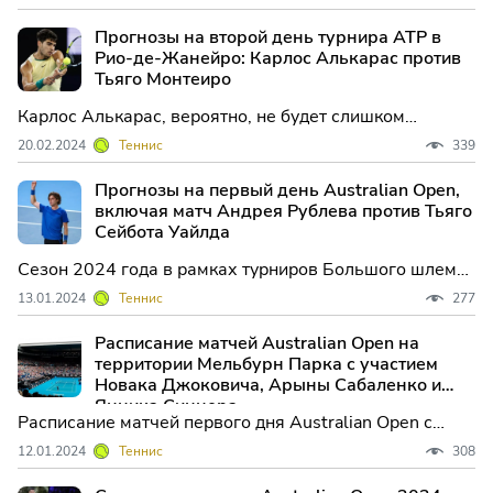
одержал победу на уровне тура ATP, когда 17-летний
бразилец обыграл седьмого сеянного Артура Филса
Прогнозы на второй день турнира ATP в
со счётом 6-0, 6-4 на турнире Rio Open в среду.
Рио-де-Жанейро: Карлос Алькарас против
Тьяго Монтеиро
Карлос Алькарас, вероятно, не будет слишком
доволен своим выступлением в Буэнос-Айресе,
20.02.2024
Теннис
339
особенно учитывая, что его период без титулов
продолжается.
Прогнозы на первый день Australian Open,
включая матч Андрея Рублева против Тьяго
Сейбота Уайлда
Сезон 2024 года в рамках турниров Большого шлема
официально начинается в воскресенье с Australian
13.01.2024
Теннис
277
Open, где состоятся 16 матчей одиночного разряда
ATP и 16 матчей одиночного разряда WTA.
Расписание матчей Australian Open на
территории Мельбурн Парка с участием
Новака Джоковича, Арыны Сабаленко и
Янника Синнера.
Расписание матчей первого дня Australian Open с
участием Новака Джоковича, Арены Сабаленка и
12.01.2024
Теннис
308
Янника Синнера, а также ведущей британской
теннисистки Джоди Бурраж.