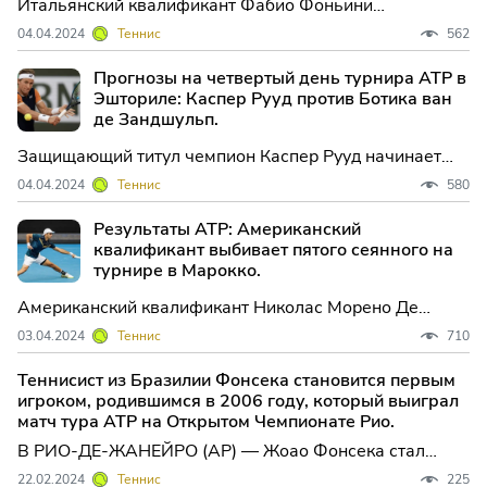
Итальянский квалификант Фабио Фоньини
восстановился после сложного второго сета и поразил
04.04.2024
Теннис
562
посеянного под номером один серба Ласло Джере со
счётом 7-6 (1), 2-6, 6-4 во втором раунде турнира
Прогнозы на четвертый день турнира ATP в
Grand Prix Hassan II в Марракеше, Марокко.
Эшториле: Каспер Рууд против Ботика ван
де Зандшульп.
Защищающий титул чемпион Каспер Рууд начинает
свою кампанию на открытом чемпионате ATP Эшторил
04.04.2024
Теннис
580
2024 года против Ботика ван де Зандшульпа.
Результаты ATP: Американский
квалификант выбивает пятого сеянного на
турнире в Марокко.
Американский квалификант Николас Морено Де
Альборан одолел аргентинца, посеянного под пятой
03.04.2024
Теннис
710
цифрой, Факундо Диаса Акосту со счётом 6-4, 3-6, 6-
3 в первом раунде турнира Grand Prix Hassan II во
Теннисист из Бразилии Фонсека становится первым
вторник в Марракеше, Марокко.
игроком, родившимся в 2006 году, который выиграл
матч тура ATP на Открытом Чемпионате Рио.
В РИО-ДЕ-ЖАНЕЙРО (AP) — Жоао Фонсека стал
первым игроком, родившимся в 2006 году, который
22.02.2024
Теннис
225