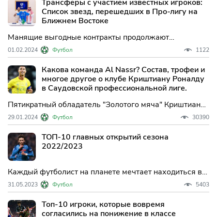
Трансферы с участием известных игроков:
Список звезд, перешедших в Про-лигу на
Ближнем Востоке
Манящие выгодные контракты продолжают
привлекать звездных игроков в Саудовскую
01.02.2024
Футбол
1122
Профессиональную Лигу этим летом.
Какова команда Al Nassr? Состав, трофеи и
многое другое о клубе Криштиану Роналду
в Саудовской профессиональной лиге.
Пятикратный обладатель "Золотого мяча" Криштиану
Роналду потряс спортивный мир, когда подписал
29.01.2024
Футбол
30390
контракт с "Аль-Наср", сделавшим его, по
сообщениям, самым высокооплачиваемым
ТОП-10 главных открытий сезона
футболистом в истории.
2022/2023
Каждый футболист на планете мечтает находиться в
обстановке, при которой может показывать себя во
31.05.2023
Футбол
5403
всей красе. В уходящем сезоне можно отметить сразу
нескольких героев, которые вопреки ожиданиям
Топ-10 игроки, которые вовремя
смогли выстрелить и заявить о себе на широкую
согласились на понижение в классе