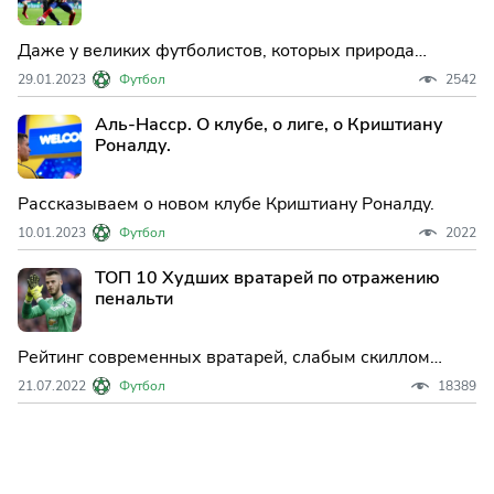
аудиторию.
Даже у великих футболистов, которых природа
одарила щедро, когда-нибудь случается спад.
29.01.2023
Футбол
2542
Физические силы заканчиваются. И тогда они уходят
в менее сильные чемпионаты, где можно неплохо
Аль-Насср. О клубе, о лиге, о Криштиану
заработать перед пенсией
Роналду.
Рассказываем о новом клубе Криштиану Роналду.
10.01.2023
Футбол
2022
ТОП 10 Худших вратарей по отражению
пенальти
Рейтинг современных вратарей, слабым скиллом
которых является отражение 11-метровых.
21.07.2022
Футбол
18389