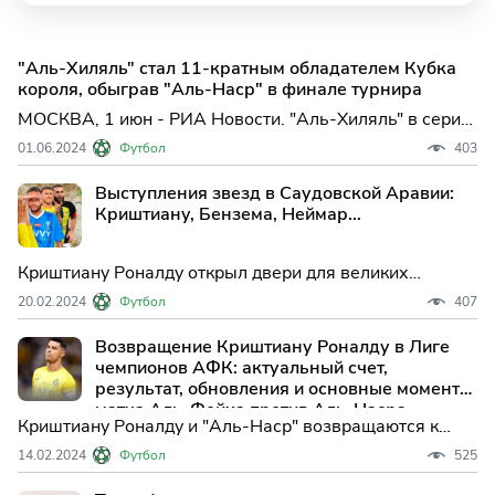
"Аль-Хиляль" стал 11-кратным обладателем Кубка
короля, обыграв "Аль-Наср" в финале турнира
МОСКВА, 1 июн - РИА Новости. "Аль-Хиляль" в серии
пенальти одержал победу над "Аль-Насром" в финале
01.06.2024
Футбол
403
Кубка короля Саудовской Аравии по футболу.
Основное время встречи, которая прошла в пятницу в
Выступления звезд в Саудовской Аравии:
Джидд...
Криштиану, Бензема, Неймар...
Криштиану Роналду открыл двери для великих
футболистов, которые решили эмигрировать в
20.02.2024
Футбол
407
Саудовскую Аравию и соревноваться в лиге, где
саудовские клубы инвестируют деньги, чтобы
Возвращение Криштиану Роналду в Лиге
привлечь лучших игроков мира.
чемпионов АФК: актуальный счет,
результат, обновления и основные моменты
матча Аль-Фейха против Аль-Насра.
Криштиану Роналду и "Аль-Наср" возвращаются к
соревновательному футболу с матчем 1/8 финала
14.02.2024
Футбол
525
Лиги чемпионов АФК против "Аль-Фейха" 14
февраля.