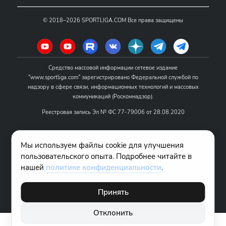
©
2018–2026
SPORTLIGA.COM
Все права защищены
Средство массовой информации сетевое издание
"www.sportliga.com" зарегистрировано Федеральной службой по
надзору в сфере связи, информационных технологий и массовых
коммуникаций (Роскомнадзор).
Реестровая запись Эл № ФС 77-79006 от 28.08.2020
Название - www.sportliga.com
Мы используем файлы cookie для улучшения
Учредитель СМИ сетевого издания "www.sportliga.com": ИП Чамин
пользовательского опыта. Подробнее читайте в
О.Н.
нашей
политике конфиденциальности
.
Главный редактор СМИ сетевого издания "www.sportliga.com":
Хаимов Д.И.
Принять
18+
Отклонить