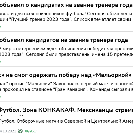
 объявил о кандидатах на звание тренера года
вости для всех поклонников футбола! Сегодня объявлены 
ции "Лучший тренер 2023 года". Список впечатляет своим
а. В него вошли
л
 объявил кандидатов на звание тренера года
 мир с нетерпением ждет объявления победителя престиж
023 года". Сегодня были представлены имена 15 претендентов
чает в с
л
» не смог одержать победу над «Мальоркой» 
 в Примеру
я первый матч испанской Примеры, в котором "Лас-Пальмас" принимал
ч проходил на стадионе "Гран Канария". Команды сыграли 
л
Футбол. Зона КОНКАКАФ. Мексиканцы стреми
Мира в Катар.
Футбол. Отборочные матчи в Северной и Центральной Амери
4.10.2021
Футбол