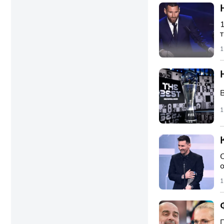
1
1
1