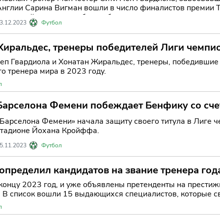
Англии Сарина Вигман вошли в число финалистов премии T
и женской команд, как было объявлено в среду.
3.12.2023
Футбол
Хиральдес, тренеры победителей Лиги чемпио
ФА.
п Гвардиола и Хонатан Жиральдес, тренеры, победившие 
о тренера мира в 2023 году.
л
Барселона Фемени побеждает Бенфику со счет
Чемпионов
«Барселона Фемени» начала защиту своего титула в Лиге ч
стадионе Йохана Кройффа.
5.11.2023
Футбол
 определил кандидатов на звание тренера год
 концу 2023 год, и уже объявлены претенденты на престиж
. В список вошли 15 выдающихся специалистов, которые 
а это з
л