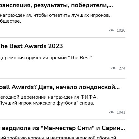
рансляция, результаты, победители,
ул в Лондоне
награждения, чтобы отметить лучших игроков,
обществе.
1026
The Best Awards 2023
церемония вручения премии "The Best".
274
ball Awards? Дата, начало лондонской
щищает свой трофей.
ежегодной церемонии награждения ФИФА,
Лучший игрок мужского футбола" снова.
1041
Гвардиола из "Манчестер Сити" и Сарина
ий тройную корону, и наставник женской сборной