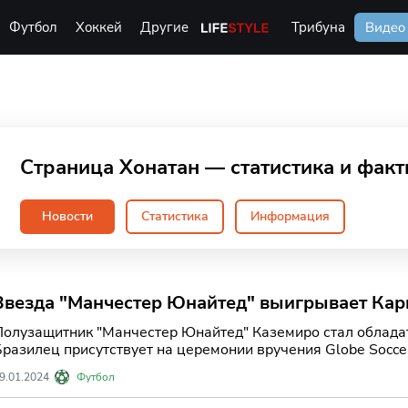
Футбол
Хоккей
Другие
Life Style
Трибуна
Видео
Страница Хонатан — статистика и фак
Новости
Статистика
Информация
Звезда "Манчестер Юнайтед" выигрывает Кар
года.
Полузащитник "Манчестер Юнайтед" Каземиро стал обладат
Бразилец присутствует на церемонии вручения Globe Soccer
9.01.2024
Футбол