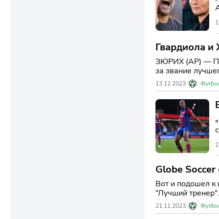
1
Гвардиола и 
награды ФИ
ЗЮРИХ (AP) — Пе
за звание лучшег
13.12.2023
Футбо
2
Globe Soccer
Вот и подошел к
"Лучший тренер"
право бороться з
21.11.2023
Футбо