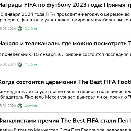
Награды FIFA по футболу 2023 года: Прямая т
когда Лионель Месси стремится защитить тит
15 января 2024 года FIFA проводит ежегодную церемонию 
тренеров, фанатов и участников в мировом футбольном со
5.01.2024
Футбол
Начало и телеканалы, где можно посмотреть 
В понедельник, 15 января, в Лондоне состоится последняя 
5.01.2024
Футбол
Когда состоится церемония The Best FIFA Foot
гала-церемонии, в которой Лионель Месси за
Семнадцать лет спустя после своего первого посещения 
обладатель Лионель Месси узнает, выиграл ли он премию "
5.01.2024
Футбол
Финалистами премии The Best FIFA стали Пеп 
Вигман из сборной Англии.
Главный тренер Манчестер Сити Пеп Гвардиола, завоевавш