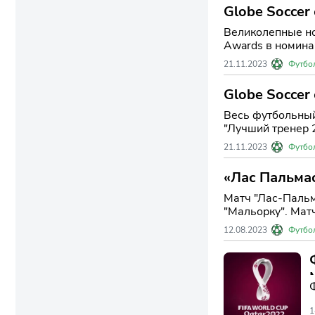
Globe Soccer
Великолепные но
Awards в номина
профессионализм
21.11.2023
Футбо
Globe Soccer
Весь футбольный
"Лучший тренер 2
кандидатов вклю
21.11.2023
Футбо
«Лас Пальмас
возвращения
Матч "Лас-Пальмас" против "Мальорки" Закончилс
"Мальорку". Мат
забил гол и
12.08.2023
Футбо
1