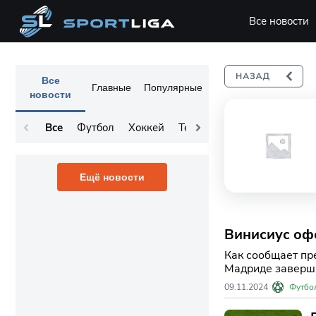
Все новости
Все
Главные
Популярные
новости
Все
Футбол
Хоккей
Теннис
Остальное
Ещё новости
Винисиус офо
Лиге.
Как сообщает пр
Мадриде заверши
09.11.2024
Футбо