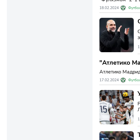
18.02.2024
Футбо
н
1
"Атлетико Ма
Лигой Чемпи
Атлетико Мадрид
17.02.2024
Футбо
1