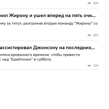
426
мил Жирону и ушел вперед на пять очков
нку за титул, разгромив вторую команду "Жироны" со
692
н ассистировал Джонсону на последних
мпенсированного времени, чтобы привести
 над "Брайтоном" в субботу.
334