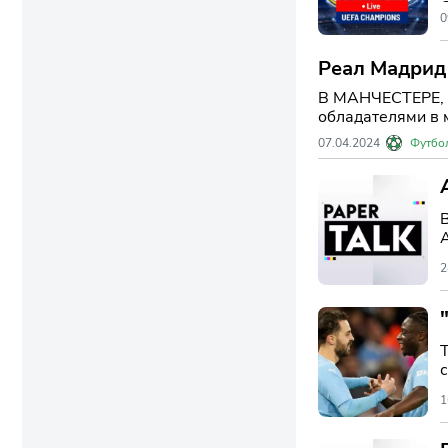
0
Реал Мадрид 
В МАНЧЕСТЕРЕ, А
обладателями в 
07.04.2024
Футбо
В
2
1