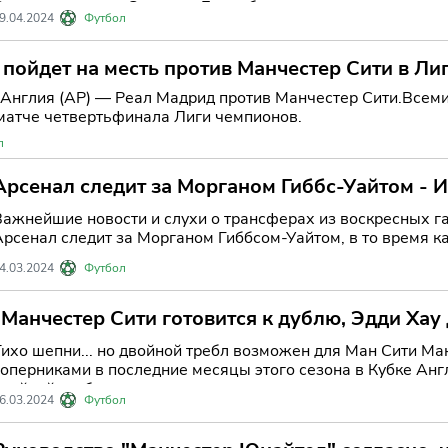
Сити на стадионе Сантьяго Бернабеу.
9.04.2024
Футбол
пойдет на месть против Манчестер Сити в Л
нглия (AP) — Реал Мадрид против Манчестер Сити.Всем
матче четвертьфинала Лиги чемпионов.
л
Арсенал следит за Морганом Гиббс-Уайтом - 
ажнейшие новости и слухи о трансферах из воскресных газет... ЕЖЕДНЕВНАЯ ЗВЕЗДА В ВОС
Арсенал следит за Морганом Гиббсом-Уайтом, в то время 
продажи своего ключевого игрока.
4.03.2024
Футбол
"Манчестер Сити готовится к дублю, Эдди Хау
промахи субботы в Кубке Англии и Премьер-л
Тихо шепни... но двойной требл возможен для Ман Сити Ма
соперниками в последние месяцы этого сезона в Кубке Англ
двойной требл определенно возможен.
6.03.2024
Футбол