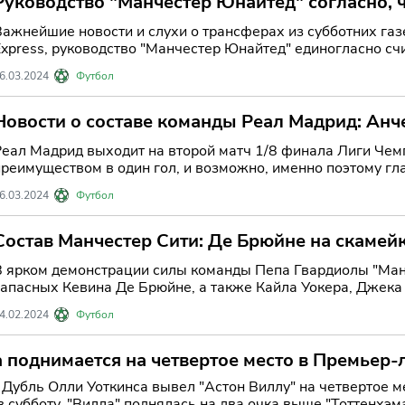
Руководство "Манчестер Юнайтед" согласно, ч
Олизе - СМИ
ажнейшие новости и слухи о трансферах из субботних газет... ЕЖЕДНЕВНЫЙ ЭКСПРЕСС По информации
Express, руководство "Манчестер Юнайтед" единогласно счи
6.03.2024
Футбол
Новости о составе команды Реал Мадрид: Анче
сильнейший состав
Реал Мадрид выходит на второй матч 1/8 финала Лиги Че
преимуществом в один гол, и возможно, именно поэтому гл
тартового состава на игру.
6.03.2024
Футбол
Состав Манчестер Сити: Де Брюйне на скамейк
В ярком демонстрации силы команды Пепа Гвардиолы "Ман
запасных Кевина Де Брюйне, а также Кайла Уокера, Джека
4.02.2024
Футбол
 поднимается на четвертое место в Премьер
убль Олли Уоткинса вывел "Астон Виллу" на четвертое м
"Фулхэмом" 2-1 в субботу. "Вилла" поднялась на два очка выше 