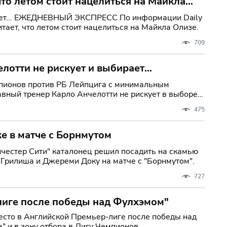
то летом стоит нацелиться на Майкла
 Daily
тает, что летом стоит нацелиться на Майкла Олизе.
709
лотти не рискует и выбирает
мпионов против РБ Лейпцига с минимальным
авный тренер Карло Анчелотти не рискует в выборе
475
е в матче с Борнмутом
честер Сити" каталонец решил посадить на скамью
 Грилиша и Джереми Доку на матче с "Борнмутом".
727
-лиге после победы над Фулхэмом"
есто в Английской Премьер-лиге после победы над
"Тоттенхэма" и в зону отбора в Лигу Чемпионов.